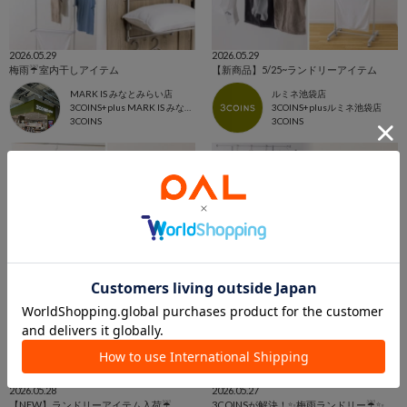
2026.05.29
2026.05.29
梅雨☔️室内干しアイテム
【新商品】5/25~ランドリーアイテム
MARK IS みなとみらい店
ルミネ池袋店
3COINS+plus MARK IS みなとみらい店
3COINS+plusルミネ池袋店
3COINS
3COINS
2026.05.28
2026.05.27
【NEW】ランドリーアイテム入荷☔️
3COINSが解決！✨梅雨ランドリー☔️✨