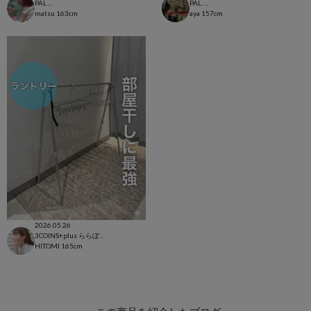
PAL CLOSET店
PAL CLOSET店
matsu
163cm
aya
157cm
2026.05.26
3COINS+plus ららぽーと和泉店
HITOMI
165cm