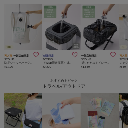



再入荷
一部店舗限定
WEB限定
一部店舗限定
再入荷
3COINS
3COINS
3COINS
3COIN
防災シャワーバッグ：20L／SOBANI
《WEB限定商品》折りたたみ非常用トイレ／SOBANI
折りたたみトイレセット／SOBANI
¥
1,100
¥
3,300
¥
1,650
¥
550
おすすめトピック
トラベル/アウトドア