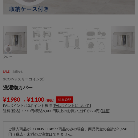
グレー
SALE
在庫なし
3COINS(スリーコインズ)
洗濯物カバー
¥
1,980
→
¥
1,100
44％OFF
（税込）
PALポイント:
10
ポイント獲得 [
PALポイントについて
]
送料(税込)：770円(税込5,000円以上のお買い上げで220円)[
詳細
]
ご購入商品が3COINS・Lattice商品のみの場合、商品代金の合計が1,650
円（税込）未満のご注文はできません。