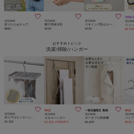



TIME 
3COINS
3COINS
3COINS
3COIN
折りたたみチェア
帽子用保冷剤
スキミング防止カードパスポートケースセット
¥
880
¥
330
¥
330
¥
2,31
おすすめトピック
洗濯/掃除/ハンガー



SALE
一部店舗限定
動画
SALE
3COINS
3COINS
3COINS
3COIN
吊り下げピンチハンガー：18ピンチ
タオルハンガー
ポータブル乾燥機
¥
1,100
¥
1,100
(
33%OFF
)
¥
6,600
¥
330