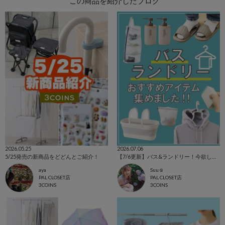
この商品を紹介したブログ
2026.05.25
2026.07.06
5/25発売の新商品をどどんとご紹介！
【7/6更新】バス&ランドリー！今欲しいアイテム集めました☺
aya
Suu☺︎
PAL CLOSET店
PAL CLOSET店
3COINS
3COINS