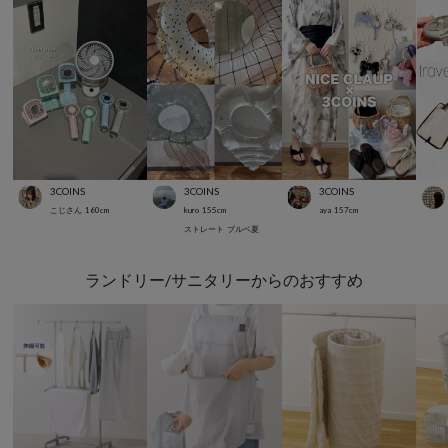
3COINS
3COINS
3COINS
こじさん
160
cm
kuro
155
cm
aya
157
cm
ストレート
ブルベ夏
ランドリー/サニタリーからのおすすめ