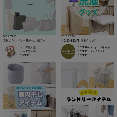
2026.05.30
2026.05.30
便利なランドリー商品のご紹介🧺
【5/25~NEW】洗濯グッズ
エキア志木店
3COINS+plusイオンモール各務原インター店
エキア志木店
3COINS+plus イオンモール各務原
3COINS
3COINS