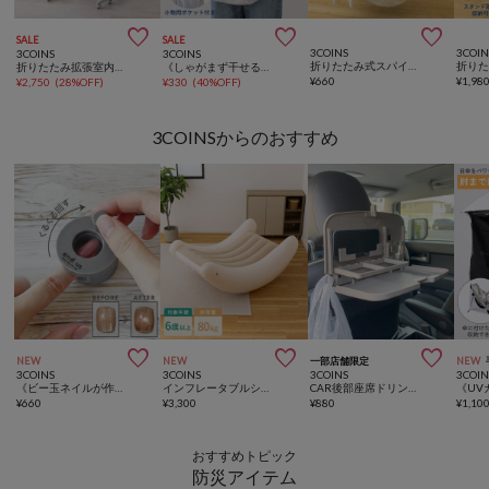



SALE
SALE
3COINS
3COIN
3COINS
3COINS
折りたたみ式スパイラルハンガー
折り
折りたたみ拡張室内物干しラック
《しゃがまず干せる！》カンガルーエプロン
¥
660
¥
1,98
¥
2,750
(
28%OFF
)
¥
330
(
40%OFF
)
3COINSからのおすすめ



NEW
NEW
一部店舗限定
NEW
3COINS
3COINS
3COINS
3COIN
《ビー玉ネイルが作れる》マグネイルメーカー／and us
インフレータブルシーソーチェア
CAR後部座席ドリンクホルダー
¥
660
¥
3,300
¥
880
¥
1,10
おすすめトピック
防災アイテム