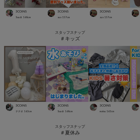
3COINS
3COINS
3COINS
Suu☺︎
168
cm
aya
157
cm
aya
157
cm
スタッフスナップ
＃キッズ
3COINS
3COINS
3COINS
ナナオ
163
cm
Suu☺︎
168
cm
matsu
163
cm
スタッフスナップ
＃夏休み