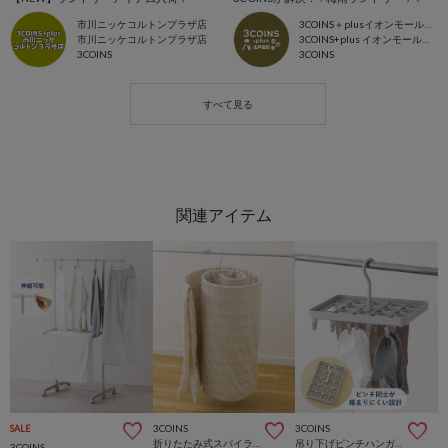
市川ニッケコルトンプラザ店
3COINS＋plusイオンモール北戸田店
市川ニッケコルトンプラザ店
3COINS+plus イオンモール北戸田店
3COINS
3COINS
3COINS
3COINS
SALE
折りたたみ式スパイラルハンガー
吊り下げピンチハンガー：18ピンチ
3COINS