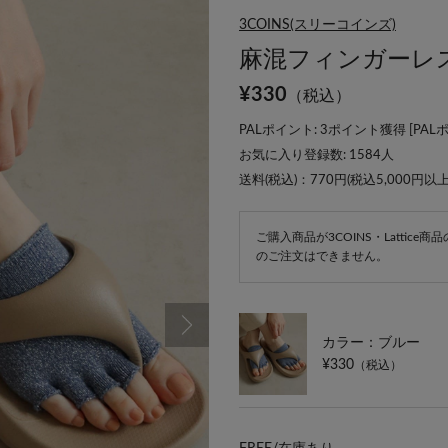
3COINS(スリーコインズ)
麻混フィンガーレ
¥
330
（税込）
PALポイント: 3ポイント獲得 [
PAL
お気に入り登録数:
1584
人
送料(税込)：770円(税込5,000円以
ご購入商品が3COINS・Lattic
のご注文はできません。
カラー：ブルー
¥330
（税込）