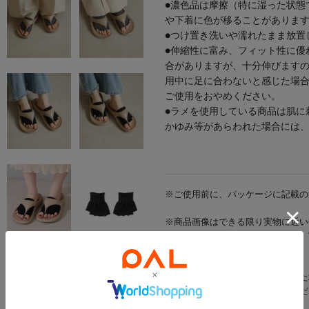
●濃色品は摩擦（特に湿った状態
や下着に色が移ることがありま
●つけ置き洗いや濡れたまま放置
●伸縮性に富み、フィット性に優
合がありますが、十分伸びます
用中に足に合わないと感じた場
ご使用をおやめください。
●ラメを使用している商品は肌に
かゆみ等があらわれた場合には
※ご使用前に、パッケージに記載の
※商品画像はできる限り実物に近い
光の当たり方やご覧の環境により、
ざいます。
※出荷前に商品不具合が確認された
該当商品をキャンセルさせていただ