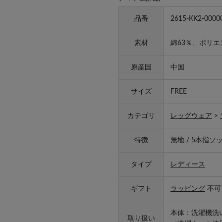
品番
2615-KK2-0000
素材
綿63％、ポリエ
原産国
中国
サイズ
FREE
カテゴリ
レッグウェア
>
特徴
無地
/
5本指ソ
タイプ
レディース
ギフト
ラッピング
不可
本体：洗濯機洗
取り扱い