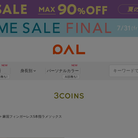
断
身長別
パーソナル
カラー
>
麻混フィンガーレス5本指ラメソックス