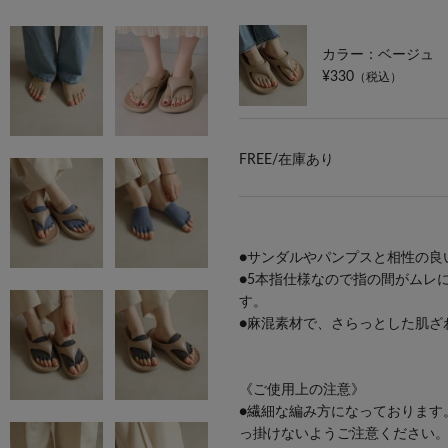
カラー：ベージュ
¥330
（税込）
FREE/
在庫あり
●サンダルやパンプスと相性の良
●5本指仕様なので指の間がムレ
す。
●麻混素材で、さらっとした肌ざ
《ご使用上の注意》
●繊細な編み方になっております
っ掛けないようご注意ください