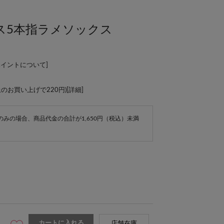
ス5本指ラメソックス
ポイントについて
]
上のお買い上げで220円)[
詳細
]
e商品のみの場合、商品代金の合計が1,650円（税込）未満
カートに入れる
店舗在庫