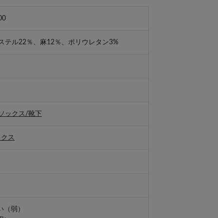
00
ステル22％、麻12％、ポリウレタン3%
ソックス/靴下
ックス
い（弱）