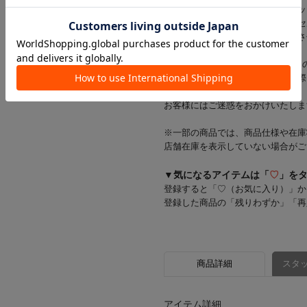
※当店では店舗とオンラインショッ
在庫状況により一部商品をキャンセ
在庫をご用意できた商品のみ発送さ
※お支払い方法がd払い・メルペイ
一部商品のキャンセルが発生した際
す。
お客様にはご迷惑をおかけいたしま
※一部の商品では、商品仕様や在庫
店舗在庫を表示していない場合がご
▼気になるアイテムは「
♡
」を
登録すると「♡（お気に入り）」か
登録した商品の「残りわずか」「再
商品詳細
スタッ
アイテム詳細