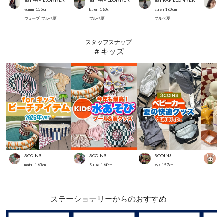
ear PAPILLONNER
ear PAPILLONNER
ear PAPILLONNER
yummi
155
cm
karen
160
cm
karen
160
cm
ウェーブ
ブルベ夏
ブルベ夏
ブルベ夏
スタッフスナップ
＃キッズ
3COINS
3COINS
3COINS
matsu
163
cm
Suu☺︎
168
cm
aya
157
cm
ステーショナリーからのおすすめ