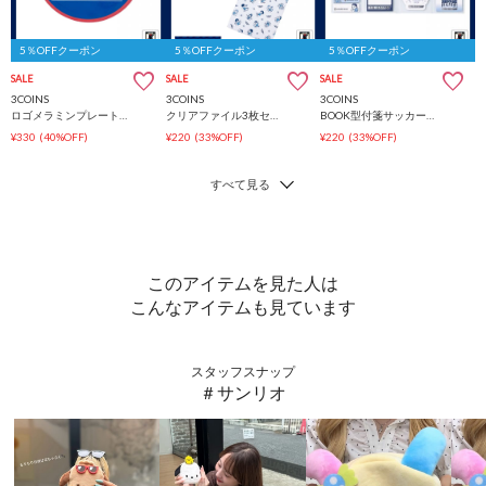
5％OFFクーポン
5％OFFクーポン
5％OFFクーポン
SALE
SALE
SALE
3COINS
3COINS
3COINS
ロゴメラミンプレートサッカー日本代表ver.
クリアファイル3枚セットサッカー日本代表ver.
BOOK型付箋サッカー日本代表ver.
¥330
(40%OFF)
¥220
(33%OFF)
¥220
(33%OFF)
このアイテムを見た人は
こんなアイテムも見ています
スタッフスナップ
＃サンリオ