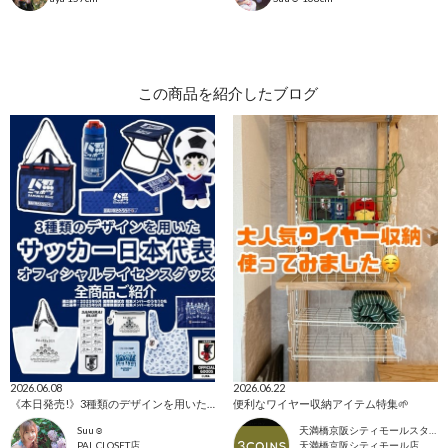
この商品を紹介したブログ
2026.06.08
2026.06.22
《本日発売!》3種類のデザインを用いたオフィシャルライセンスグッズ！
便利なワイヤー収納アイテム特集🌱
Suu☺︎
天満橋京阪シティモールスタッフ
PAL CLOSET店
天満橋京阪シティモール店