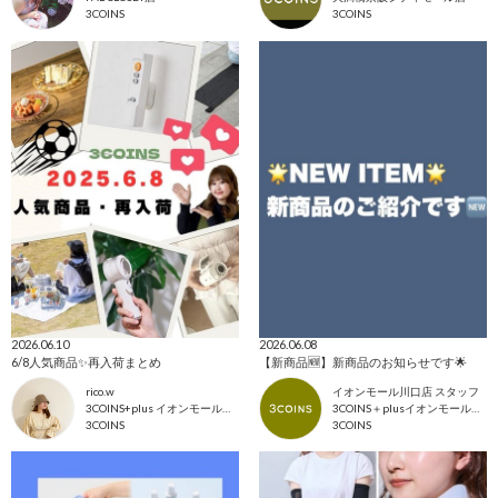
3COINS
3COINS
2026.06.10
2026.06.08
6/8人気商品✨再入荷まとめ
【新商品🆕】新商品のお知らせです🌟
rico.w
イオンモール川口店 スタッフ
3COINS+plus イオンモール日吉津店
3COINS＋plusイオンモール川口店
3COINS
3COINS