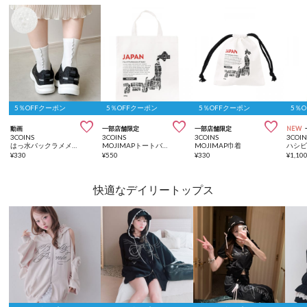
5％OFFクーポン
5％OFFクーポン
5％OFFクーポン
5％



動画
一部店舗限定
一部店舗限定
NEW
3COINS
3COINS
3COINS
3COIN
はっ水バックラメメロウソックス
MOJIMAPトートバッグ
MOJIMAP巾着
¥
330
¥
550
¥
330
¥
1,10
快適なデイリートップス