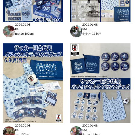
2026.06.08
2026.06.08
PAL CLOSET店
PAL CLOSET店
matsu
163cm
ナナオ
163cm
2026.06.08
2026.06.08
PAL CLOSET店
PAL CLOSET店
aya
157cm
Suu☺︎
168cm