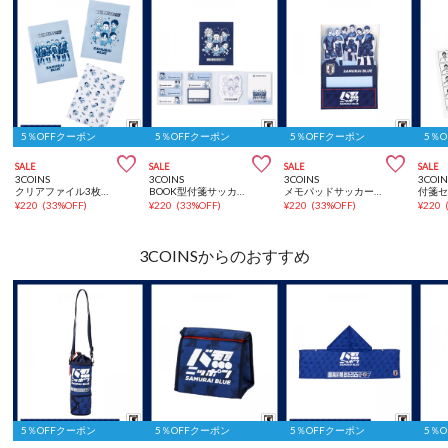
5％OFFクーポン
5％OFFクーポン
5％OFFクーポン
5％



SALE
SALE
SALE
SALE
3COINS
3COINS
3COINS
3COIN
クリアファイル3枚セットサッカー日本代表ver.
BOOK型付箋サッカー日本代表ver.
メモパッドサッカー日本代表ver.
¥
220
(
33%OFF
)
¥
220
(
33%OFF
)
¥
220
(
33%OFF
)
¥
220
3COINSからのおすすめ
5％OFFクーポン
5％OFFクーポン
5％OFFクーポン
5％