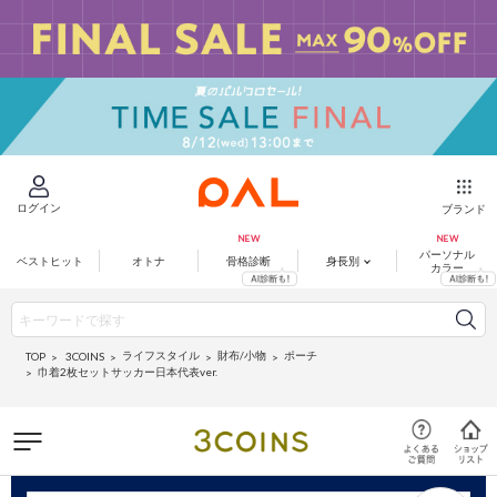
ログイン
ブランド
パーソナル
ベストヒット
オトナ
骨格診断
身長別
カラー
ライフスタイル
財布/小物
ポーチ
3COINS
TOP
巾着2枚セットサッカー日本代表ver.