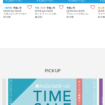
￥1,000クーポン
￥1,000クーポン
￥1,000クーポン
￥1,



一部予約
手洗い可
予約
NEW
手洗い可
手洗い可
再入荷
OLIVE des OLIVE
OLIVE des OLIVE
OLIVE des OLIVE
OLIVE
リボンビッグパーカー
ホットフィットリボンBigパーカー
アイレットリボンコンパクトジップパーカー
¥
7,590
¥
8,250
¥
7,590
¥
7,59
PICK UP