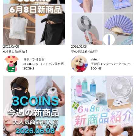
2026.06.08
2026.06.08
6月８日新商品！
🩵6月8日新商品🩵
ヨドバシ仙台店
shino
3COINS+plus ヨドバシ仙台店
宇都宮インターパークビレッジ店
3COINS
3COINS