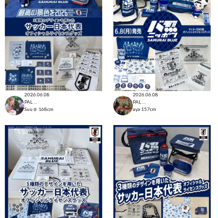
2026.06.08
2026.06.08
PAL CLOSET店
PAL CLOSET店
Suu☺︎
168cm
aya
157cm