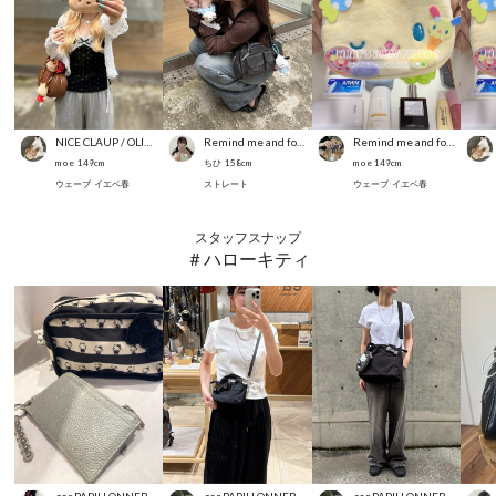
NICE CLAUP / OLIVE des OLIVE OUTLET
Remind me and forever
Remind me and forever
m o e
149
cm
ちひ
158
cm
m o e
149
cm
ウェーブ
イエベ春
ストレート
ウェーブ
イエベ春
スタッフスナップ
＃ハローキティ