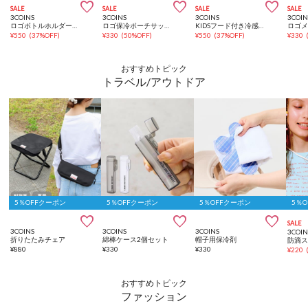



SALE
SALE
SALE
SALE
3COINS
3COINS
3COINS
3COIN
ロゴボトルホルダーサッカー日本代表ver.
ロゴ保冷ポーチサッカー日本代表ver.
KIDSフード付き冷感タオルサッカー日本代表ver.
¥
550
(
37%OFF
)
¥
330
(
50%OFF
)
¥
550
(
37%OFF
)
¥
330
おすすめトピック
トラベル/アウトドア
5％OFFクーポン
5％OFFクーポン
5％OFFクーポン
5％



SALE
3COINS
3COINS
3COINS
3COIN
折りたたみチェア
綿棒ケース2個セット
帽子用保冷剤
防滴
¥
880
¥
330
¥
330
¥
220
おすすめトピック
ファッション