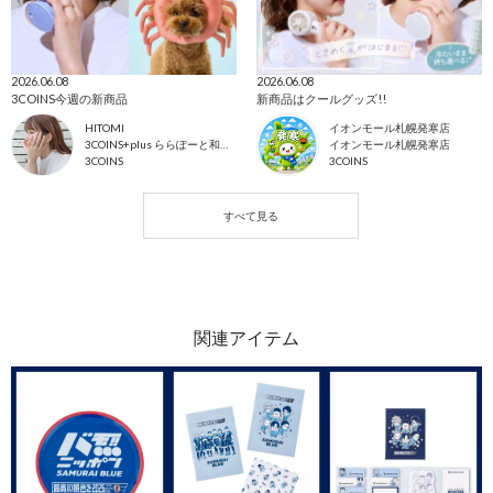
2026.06.08
2026.06.08
3COINS今週の新商品
新商品はクールグッズ!!
HITOMI
イオンモール札幌発寒店
3COINS+plus ららぽーと和泉店
イオンモール札幌発寒店
3COINS
3COINS