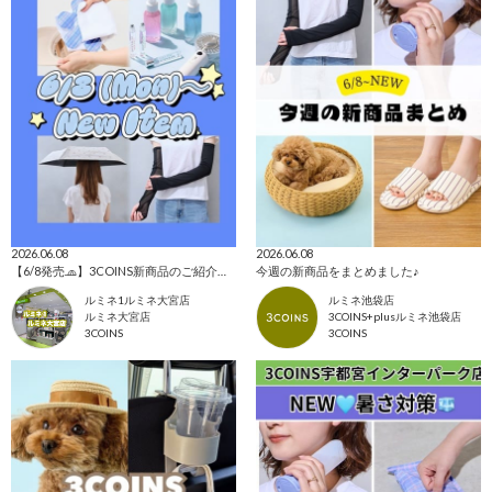
2026.06.08
2026.06.08
【6/8発売🧢】3COINS新商品のご紹介✊🏻‪❤️‍🔥
今週の新商品をまとめました♪
ルミネ1ルミネ大宮店
ルミネ池袋店
ルミネ大宮店
3COINS+plusルミネ池袋店
3COINS
3COINS