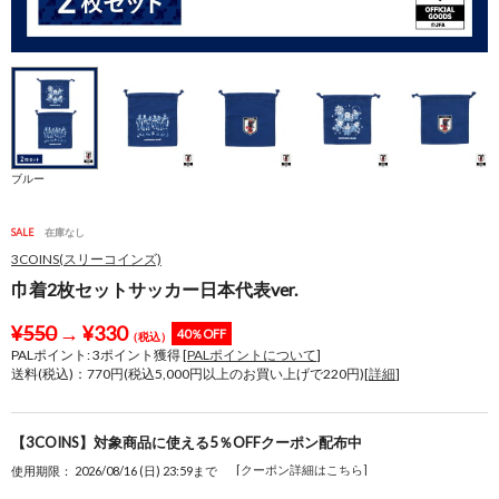
ブルー
SALE
在庫なし
3COINS(スリーコインズ)
巾着2枚セットサッカー日本代表ver.
¥
550
→
¥
330
40％OFF
（税込）
PALポイント:
3
ポイント獲得 [
PALポイントについて
]
送料(税込)：770円(税込5,000円以上のお買い上げで220円)[
詳細
]
【3COINS】対象商品に使える5％OFFクーポン配布中
[クーポン詳細はこちら]
使用期限： 2026/08/16 (日) 23:59まで