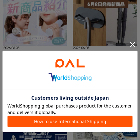
2026.06.08
2026.06.08
新商品はクールグッズ!!
6月8日発売新商品🍀
イオンモール札幌発寒店
新さっぽろサンピアザ店
イオンモール札幌発寒店
新さっぽろサンピアザ店
3COINS
3COINS