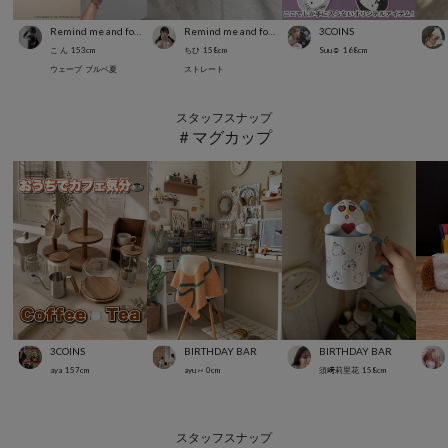
Remind me and forever
Remind me and forever
3COINS
こ ん
153
cm
ちひ
158
cm
Suu☺︎
168
cm
ウェーブ
ブルベ夏
ストレート
スタッフスナップ
＃マグカップ
3COINS
BIRTHDAY BAR
BIRTHDAY BAR
aya
157
cm
ayu ⑅
0
cm
須﨑莉里花
158
cm
スタッフスナップ