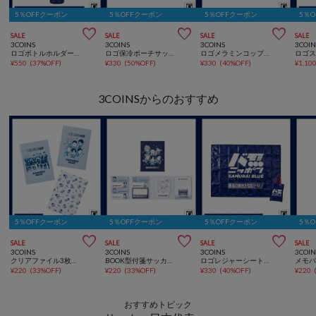
5％OFFクーポン
5％OFFクーポン
5％OFFクーポン
5％



SALE
SALE
SALE
SALE
3COINS
3COINS
3COINS
3COIN
ロゴボトルホルダーサッカー日本代表ver.
ロゴ保冷ポーチサッカー日本代表ver.
ロゴメラミンコップサッカー日本代表ver.
¥
550
(
37%OFF
)
¥
330
(
50%OFF
)
¥
330
(
40%OFF
)
¥
1,10
3COINSからのおすすめ
5％OFFクーポン
5％OFFクーポン
5％OFFクーポン
5％



SALE
SALE
SALE
SALE
3COINS
3COINS
3COINS
3COIN
クリアファイル3枚セットサッカー日本代表ver.
BOOK型付箋サッカー日本代表ver.
ロゴレジャーシートサッカー日本代表ver.
¥
220
(
33%OFF
)
¥
220
(
33%OFF
)
¥
330
(
40%OFF
)
¥
220
おすすめトピック