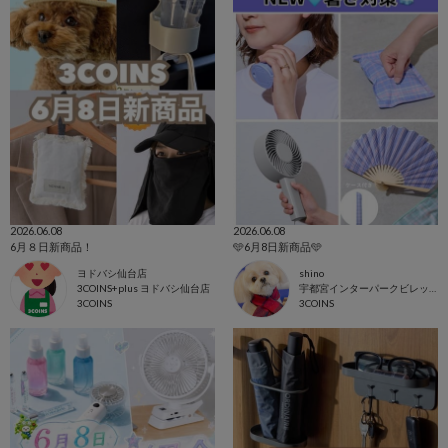
2026.06.08
2026.06.08
6月８日新商品！
🩵6月8日新商品🩵
ヨドバシ仙台店
shino
3COINS+plus ヨドバシ仙台店
宇都宮インターパークビレッジ店
3COINS
3COINS