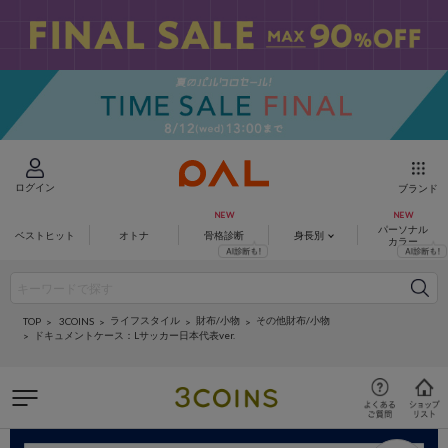
ログイン
ブランド
パーソナル
ベストヒット
オトナ
骨格診断
身長別
カラー
ライフスタイル
財布/小物
その他財布/小物
3COINS
TOP
ドキュメントケース：Lサッカー日本代表ver.