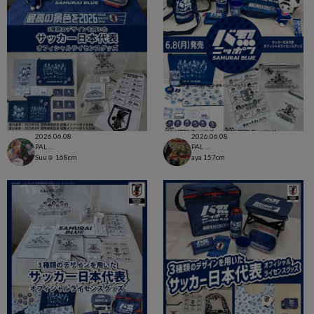
2026.06.08
2026.06.08
PAL CLOSET店
PAL CLOSET店
Suu☺︎
168cm
aya
157cm