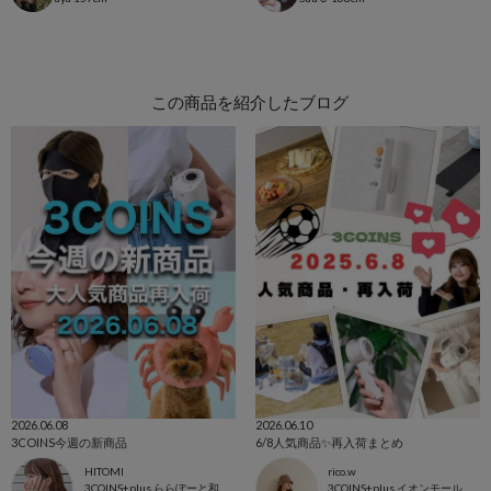
この商品を紹介したブログ
2026.06.08
2026.06.10
3COINS今週の新商品
6/8人気商品✨再入荷まとめ
HITOMI
rico.w
3COINS+plus ららぽーと和泉店
3COINS+plus イオンモール日吉津店