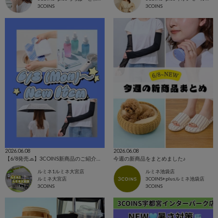
3COINS
3COINS
2026.06.08
2026.06.08
【6/8発売🧢】3COINS新商品のご紹介✊🏻‪❤️‍🔥
今週の新商品をまとめました♪
ルミネ1ルミネ大宮店
ルミネ池袋店
ルミネ大宮店
3COINS+plusルミネ池袋店
3COINS
3COINS