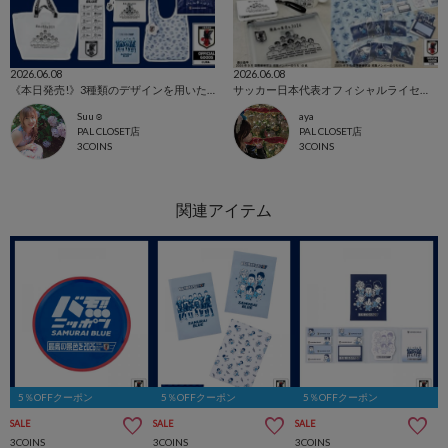
2026.06.08
2026.06.08
《本日発売!》3種類のデザインを用いたオフィシャルライセンスグッズ！
サッカー日本代表オフィシャルライセンスグッズ全商品ご紹介！
Suu☺︎
aya
PAL CLOSET店
PAL CLOSET店
3COINS
3COINS
5％OFFクーポン
5％OFFクーポン
5％OFFクーポン
SALE
SALE
SALE
3COINS
3COINS
3COINS