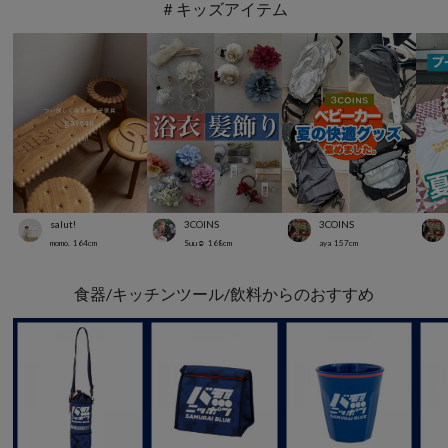
＃キッズアイテム
salut!
3COINS
3COINS
momo.
164
cm
Suu☺︎
168
cm
aya
157
cm
食器/キッチンツール/飲料からのおすすめ