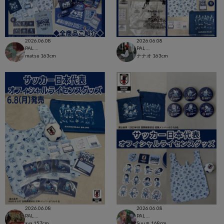
2026.06.08
2026.06.08
PAL CLOSET店
PAL CLOSET店
matsu
163cm
ナナオ
163cm
2026.06.08
2026.06.08
PAL CLOSET店
PAL CLOSET店
aya
157cm
Suu☺︎
168cm