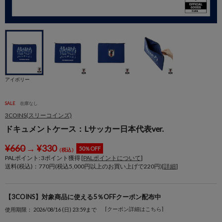
アイボリー
SALE
在庫なし
3COINS(スリーコインズ)
ドキュメントケース：Lサッカー日本代表ver.
¥
660
→
¥
330
50％OFF
（税込）
PALポイント:
3
ポイント獲得 [
PALポイントについて
]
送料(税込)：770円(税込5,000円以上のお買い上げで220円)[
詳細
]
【3COINS】対象商品に使える5％OFFクーポン配布中
[クーポン詳細はこちら]
使用期限： 2026/08/16 (日) 23:59まで