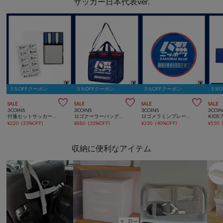
サッカー日本代表ver.
5％OFFクーポン
5％OFFクーポン
5％OFFクーポン
5％



SALE
SALE
SALE
SALE
3COINS
3COINS
3COINS
3COIN
付箋セットサッカー日本代表ver.
ロゴクーラーバッグ：Lサッカー日本代表ver.
ロゴメラミンプレートサッカー日本代表ver.
¥
220
(
33%OFF
)
¥
880
(
33%OFF
)
¥
330
(
40%OFF
)
¥
550
収納に便利なアイテム