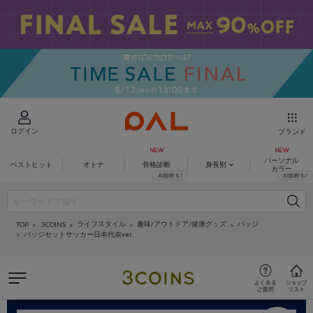
ログイン
ブランド
パーソナル
ベストヒット
オトナ
骨格診断
身長別
カラー
ライフスタイル
趣味/アウトドア/健康グッズ
バッジ
3COINS
TOP
バッジセットサッカー日本代表ver.