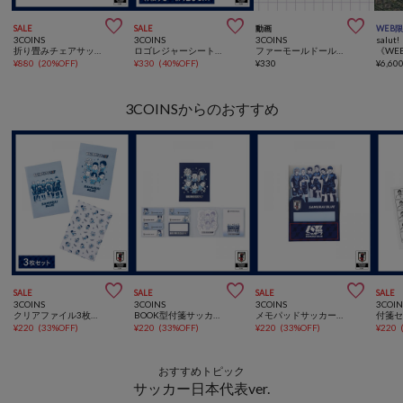



SALE
SALE
動画
WEB
3COINS
3COINS
3COINS
salut!
折り畳みチェアサッカー日本代表ver.
ロゴレジャーシートサッカー日本代表ver.
ファーモールドールキット
¥
880
(
20%OFF
)
¥
330
(
40%OFF
)
¥
330
¥
6,60
3COINSからのおすすめ



SALE
SALE
SALE
SALE
3COINS
3COINS
3COINS
3COIN
クリアファイル3枚セットサッカー日本代表ver.
BOOK型付箋サッカー日本代表ver.
メモパッドサッカー日本代表ver.
¥
220
(
33%OFF
)
¥
220
(
33%OFF
)
¥
220
(
33%OFF
)
¥
220
おすすめトピック
サッカー日本代表ver.