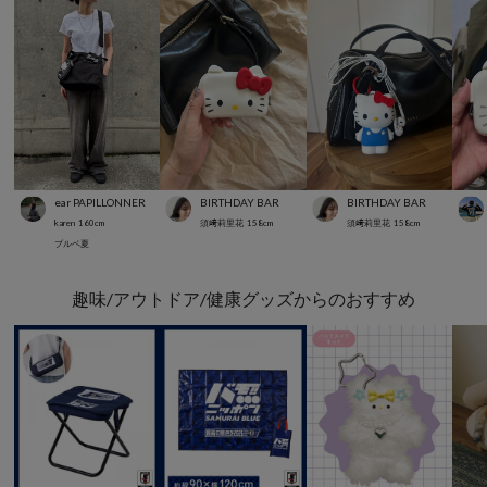
ear PAPILLONNER
BIRTHDAY BAR
BIRTHDAY BAR
karen
160
cm
須﨑莉里花
158
cm
須﨑莉里花
158
cm
ブルベ夏
趣味/アウトドア/健康グッズからのおすすめ