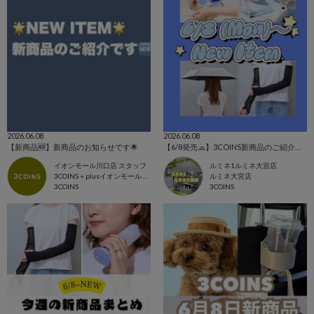
2026.06.08
2026.06.08
【新商品🆕】新商品のお知らせです🌟
【6/8発売🧢】3COINS新商品のご紹介✊🏻‪❤️‍🔥
イオンモール川口店 スタッフ
ルミネ1ルミネ大宮店
3COINS＋plusイオンモール川口店
ルミネ大宮店
3COINS
3COINS