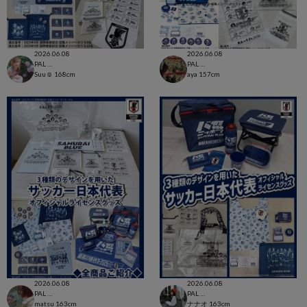
2026.06.08
2026.06.08
PAL CLOSET店
PAL CLOSET店
Suu☺︎
168cm
aya
157cm
2026.06.08
2026.06.08
PAL CLOSET店
PAL CLOSET店
matsu
163cm
ナナオ
163cm