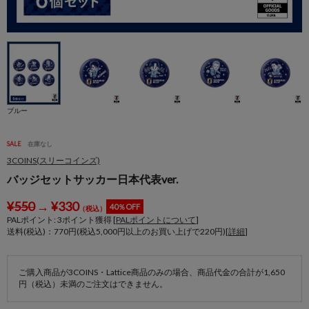
ブルー
SALE
在庫なし
3COINS(スリーコインズ)
バッジセットサッカー日本代表ver.
¥
550
→
¥
330
40％OFF
（税込）
PALポイント:
3
ポイント獲得 [
PALポイントについて
]
送料(税込)：770円(税込5,000円以上のお買い上げで220円)[
詳細
]
ご購入商品が3COINS・Lattice商品のみの場合、商品代金の合計が1,650
円（税込）未満のご注文はできません。