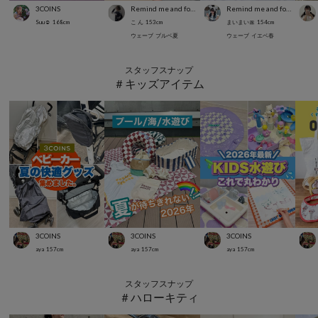
3COINS
Remind me and forever
Remind me and forever
Suu☺︎
168
cm
こ ん
153
cm
まいまい🎀
154
cm
ウェーブ
ブルベ夏
ウェーブ
イエベ春
スタッフスナップ
＃キッズアイテム
3COINS
3COINS
3COINS
aya
157
cm
aya
157
cm
aya
157
cm
スタッフスナップ
＃ハローキティ