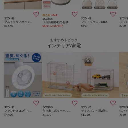



再入荷
SALE
3COINS
3COINS
3COIN
3COINS
マルチクリアボックス棚付き
フットブラシ／KIDS
ぷっ
《長距離移動のお供に》ポータブルトイレ／KIDS
¥
1,650
¥
550
¥
220
¥
880
(
60%OFF
)
おすすめトピック
インテリア/家電



3COINS
3COINS
3COINS
3COIN
ファン付きLED引っ掛けタイプ
引き出し式キーホルダーケース／コレクション収納
ディスプレイ棚2段／コレクション収納
¥
4,400
¥
1,100
¥
1,320
¥
330