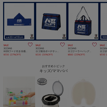



SALE
SALE
SALE
SALE
3COINS
3COINS
3COINS
3COIN
KIDSフード付き冷感タオルサッカー日本代表ver.
ロゴ保冷ポーチサッカー日本代表ver.
ロゴクーラーバッグ：Lサッカー日本代表ver.
¥
550
(
37%OFF
)
¥
330
(
50%OFF
)
¥
880
(
33%OFF
)
¥
550
おすすめトピック
キッズ/ママパパ