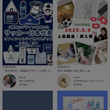
2026.06.08
2026.06.10
《本日発売!》3種類のデザインを用いたオフィシャルライセンスグッズ！
6/8人気商品✨再入荷まとめ
Suu☺︎
rico.w
PAL CLOSET店
3COINS+plus イオンモール日吉津店
3COINS
3COINS