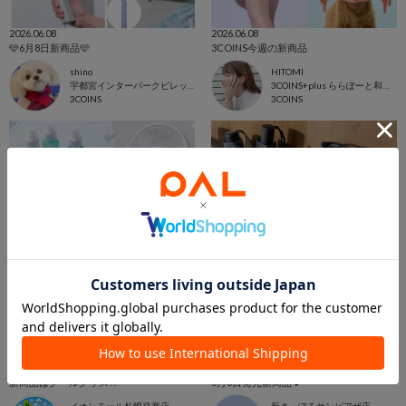
2026.06.08
2026.06.08
🩵6月8日新商品🩵
3COINS今週の新商品
shino
HITOMI
宇都宮インターパークビレッジ店
3COINS+plus ららぽーと和泉店
3COINS
3COINS
2026.06.08
2026.06.08
新商品はクールグッズ!!
6月8日発売新商品🍀