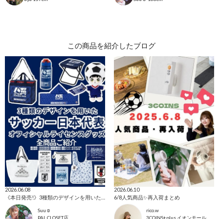
この商品を紹介したブログ
2026.06.08
2026.06.10
《本日発売!》3種類のデザインを用いたオフィシャルライセンスグッズ！
6/8人気商品✨再入荷まとめ
Suu☺︎
rico.w
PAL CLOSET店
3COINS+plus イオンモール日吉津店