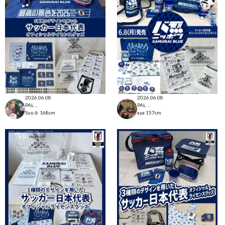
2026.06.08
2026.06.08
PAL CLOSET店
PAL CLOSET店
Suu☺︎
168cm
aya
157cm