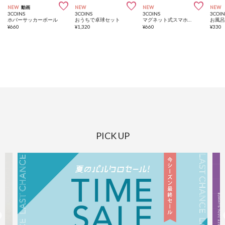



NEW
動画
NEW
NEW
NEW
3COINS
3COINS
3COINS
3COIN
ホバーサッカーボール
おうちで卓球セット
マグネット式スマホホルダー／KIDSトラベル
¥
660
¥
1,320
¥
660
¥
330
PICK UP