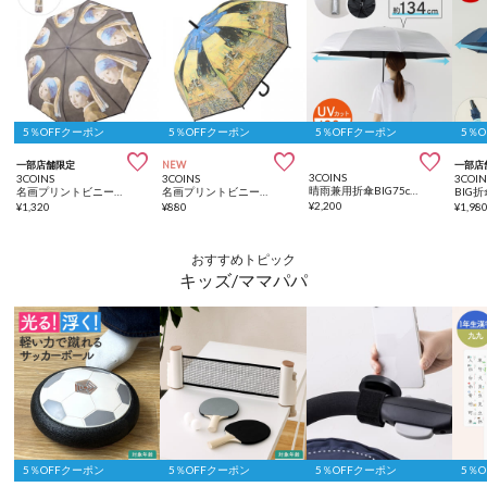
5％OFFクーポン
5％OFFクーポン
5％OFFクーポン
5％



一部店舗限定
NEW
一部店
3COINS
3COINS
3COINS
3COIN
晴雨兼用折傘BIG75cm
名画プリントビニール折傘
名画プリントビニール傘：58.5cm
BIG折
¥
2,200
¥
1,320
¥
880
¥
1,98
おすすめトピック
キッズ/ママパパ
5％OFFクーポン
5％OFFクーポン
5％OFFクーポン
5％