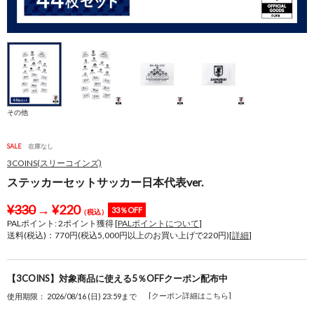
その他
SALE
在庫なし
3COINS(スリーコインズ)
ステッカーセットサッカー日本代表ver.
¥
330
→
¥
220
33％OFF
（税込）
PALポイント:
2
ポイント獲得 [
PALポイントについて
]
送料(税込)：770円(税込5,000円以上のお買い上げで220円)[
詳細
]
【3COINS】対象商品に使える5％OFFクーポン配布中
[クーポン詳細はこちら]
使用期限： 2026/08/16 (日) 23:59まで