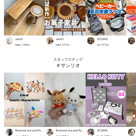
salut!
salut!
3COINS
momo.
164
cm
mako
157
cm
aya
157
cm
スタッフスナップ
＃サンリオ
Remind me and forever
Remind me and forever
3COINS