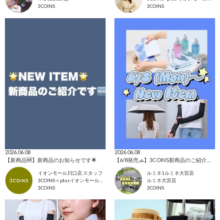
3COINS
3COINS
2026.06.08
2026.06.08
【新商品🆕】新商品のお知らせです🌟
【6/8発売🧢】3COINS新商品のご紹介✊🏻‪❤️‍🔥
イオンモール川口店 スタッフ
ルミネ1ルミネ大宮店
3COINS＋plusイオンモール川口店
ルミネ大宮店
3COINS
3COINS