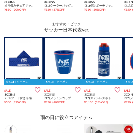
3COINS
3COINS
3COINS
3COIN
折り畳みチェアサッカー日本代表ver.
ロゴクーラーバッグ：Sサッカー日本代表ver.
ロゴ保冷ポーチサッカー日本代表ver.
¥
880
(
20%OFF
)
¥
550
(
37%OFF
)
¥
330
(
50%OFF
)
¥
550
おすすめトピック
サッカー日本代表ver.
5％OFFクーポン
5％OFFクーポン
5％OFFクーポン
5％



SALE
SALE
SALE
SALE
3COINS
3COINS
3COINS
3COIN
KIDSフード付き冷感タオルサッカー日本代表ver.
ロゴメラミンコップサッカー日本代表ver.
ロゴステンレスボトルサッカー日本代表ver.
¥
550
(
37%OFF
)
¥
330
(
40%OFF
)
¥
1,100
(
33%OFF
)
¥
330
雨の日に役立つアイテム