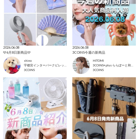
2026.06.08
2026.06.08
🩵6月8日新商品🩵
3COINS今週の新商品
shino
HITOMI
宇都宮インターパークビレッジ店
3COINS+plus ららぽーと和泉店
3COINS
3COINS