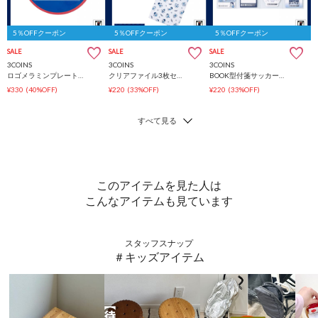
5％OFFクーポン
5％OFFクーポン
5％OFFクーポン
SALE
SALE
SALE
3COINS
3COINS
3COINS
ロゴメラミンプレートサッカー日本代表ver.
クリアファイル3枚セットサッカー日本代表ver.
BOOK型付箋サッカー日本代表ver.
¥330
(40%OFF)
¥220
(33%OFF)
¥220
(33%OFF)
このアイテムを見た人は
こんなアイテムも見ています
スタッフスナップ
＃キッズアイテム