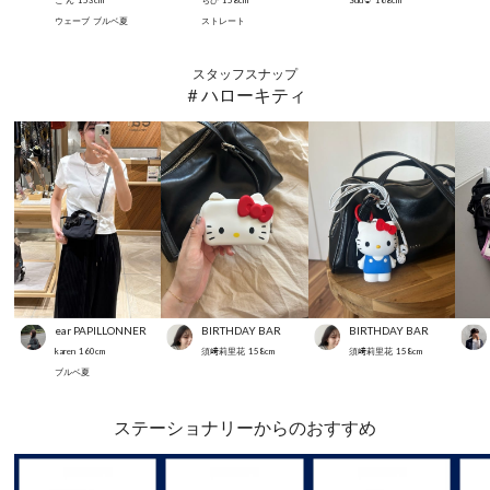
こ ん
153
cm
ちひ
158
cm
Suu☺︎
168
cm
ウェーブ
ブルベ夏
ストレート
スタッフスナップ
＃ハローキティ
ear PAPILLONNER
BIRTHDAY BAR
BIRTHDAY BAR
karen
160
cm
須﨑莉里花
158
cm
須﨑莉里花
158
cm
ブルベ夏
ステーショナリーからのおすすめ