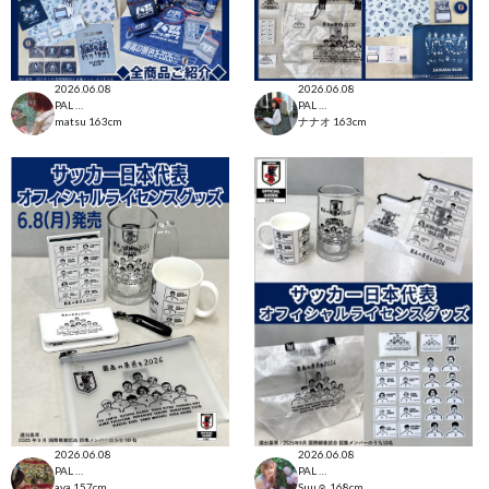
2026.06.08
2026.06.08
PAL CLOSET店
PAL CLOSET店
matsu
163cm
ナナオ
163cm
2026.06.08
2026.06.08
PAL CLOSET店
PAL CLOSET店
aya
157cm
Suu☺︎
168cm