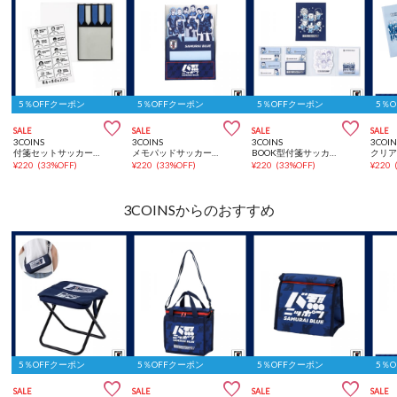
5％OFFクーポン
5％OFFクーポン
5％OFFクーポン
5％



SALE
SALE
SALE
SALE
3COINS
3COINS
3COINS
3COIN
付箋セットサッカー日本代表ver.
メモパッドサッカー日本代表ver.
BOOK型付箋サッカー日本代表ver.
¥
220
(
33%OFF
)
¥
220
(
33%OFF
)
¥
220
(
33%OFF
)
¥
220
3COINSからのおすすめ
5％OFFクーポン
5％OFFクーポン
5％OFFクーポン
5％



SALE
SALE
SALE
SALE