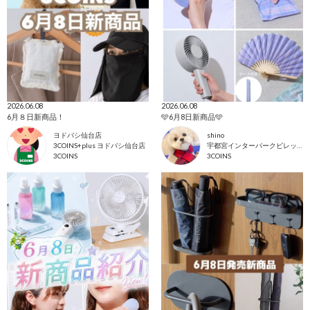
2026.06.08
2026.06.08
6月８日新商品！
🩵6月8日新商品🩵
ヨドバシ仙台店
shino
3COINS+plus ヨドバシ仙台店
宇都宮インターパークビレッジ店
3COINS
3COINS