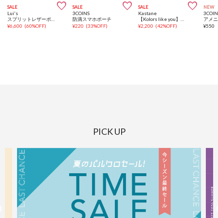



SALE
SALE
SALE
NEW
Lui's
3COINS
Kastane
3COIN
スプリットレザーポーチ
防滴スマホポーチ
【Kolors like you】ギャザーポーチチャーム
アメ
¥
6,600
(
60%OFF
)
¥
220
(
33%OFF
)
¥
2,200
(
42%OFF
)
¥
550
PICK UP