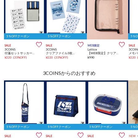
5％OFFクーポン
5％OFFクーポン
5％



SALE
SALE
WEB限定
SALE
3COINS
3COINS
Lattice
3COIN
付箋セットサッカー日本代表ver.
クリアファイル3枚セットサッカー日本代表ver.
【WEB限定】クリアファスナー手帳(A5サイズ)
¥
220
(
33%OFF
)
¥
220
(
33%OFF
)
¥
990
¥
220
3COINSからのおすすめ
5％OFFクーポン
5％OFFクーポン
5％OFFクーポン
5％



SALE
SALE
SALE
NEW