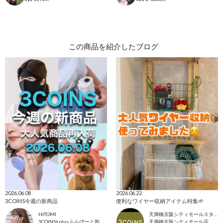
この商品を紹介したブログ
2026.06.08
2026.06.22
3COINS今週の新商品
便利なワイヤー収納アイテム特集🌱
HITOMI
天満橋京阪シティモールスタッフ
3COINS+plus ららぽーと和泉店
天満橋京阪シティモール店