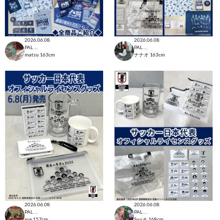
2026.06.08
2026.06.08
PAL CLOSET店
PAL CLOSET店
matsu
163cm
ナナオ
163cm
2026.06.08
2026.06.08
PAL CLOSET店
PAL CLOSET店
aya
157cm
Suu☺︎
168cm