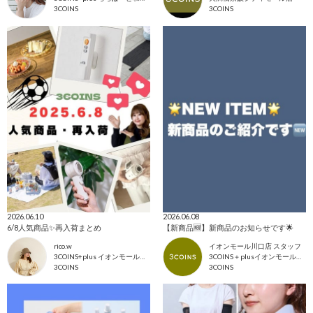
3COINS
3COINS
2026.06.10
2026.06.08
6/8人気商品✨再入荷まとめ
【新商品🆕】新商品のお知らせです🌟
rico.w
イオンモール川口店 スタッフ
3COINS+plus イオンモール日吉津店
3COINS＋plusイオンモール川口店
3COINS
3COINS