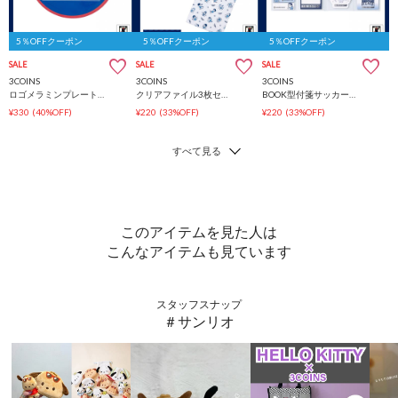
5％OFFクーポン
5％OFFクーポン
5％OFFクーポン
SALE
SALE
SALE
3COINS
3COINS
3COINS
ロゴメラミンプレートサッカー日本代表ver.
クリアファイル3枚セットサッカー日本代表ver.
BOOK型付箋サッカー日本代表ver.
¥330
(40%OFF)
¥220
(33%OFF)
¥220
(33%OFF)
このアイテムを見た人は
こんなアイテムも見ています
スタッフスナップ
＃サンリオ