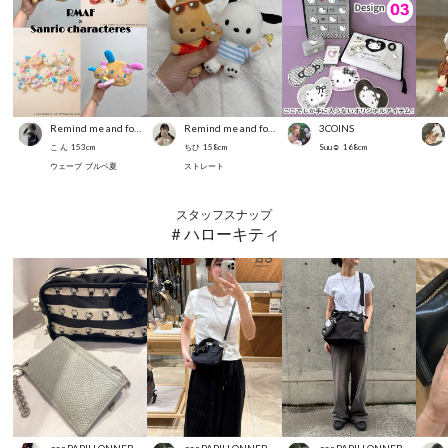
Remind me and forever
Remind me and forever
3COINS
こ ん
153
cm
ちひ
158
cm
Suu☺︎
168
cm
ウェーブ
ブルベ夏
ストレート
スタッフスナップ
＃ハローキティ