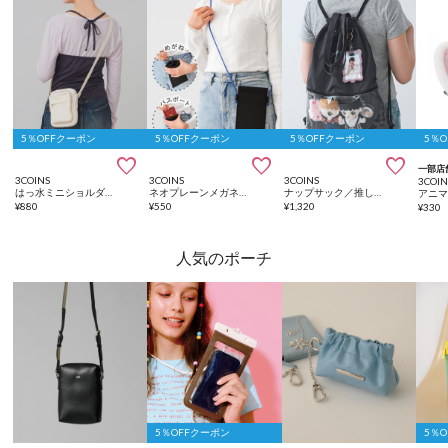
5％OFFクーポン
5％OFFクーポン
5％OFFクーポン
5％



一部店
3COINS
3COINS
3COINS
3COIN
はっ水ミニショルダーバッグ
ネオプレーンメガネケース
ナップサック／推し活standard
¥
880
¥
550
¥
1,320
¥
330
人気のポーチ
5％OFFクーポン
5％