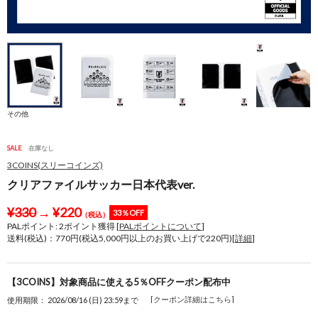
その他
SALE
在庫なし
3COINS(スリーコインズ)
クリアファイルサッカー日本代表ver.
¥
330
→
¥
220
33％OFF
（税込）
PALポイント:
2
ポイント獲得 [
PALポイントについて
]
送料(税込)：770円(税込5,000円以上のお買い上げで220円)[
詳細
]
【3COINS】対象商品に使える5％OFFクーポン配布中
[クーポン詳細はこちら]
使用期限： 2026/08/16 (日) 23:59まで