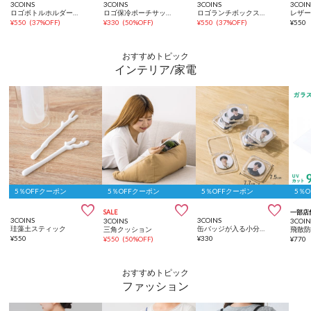
3COINS
3COINS
3COINS
3COIN
ロゴボトルホルダーサッカー日本代表ver.
ロゴ保冷ポーチサッカー日本代表ver.
ロゴランチボックスサッカー日本代表ver.
¥
550
(
37%OFF
)
¥
330
(
50%OFF
)
¥
550
(
37%OFF
)
¥
550
おすすめトピック
インテリア/家電
5％OFFクーポン
5％OFFクーポン
5％OFFクーポン
5％



SALE
一部店
3COINS
3COINS
3COINS
3COIN
珪藻土スティック
缶バッジが入る小分けケース：S／コレクション収納
三角クッション
¥
550
¥
330
¥
550
(
50%OFF
)
¥
770
おすすめトピック
ファッション