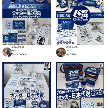
2026.06.08
2026.06.08
PAL CLOSET店
PAL CLOSET店
Suu☺︎
168cm
aya
157cm