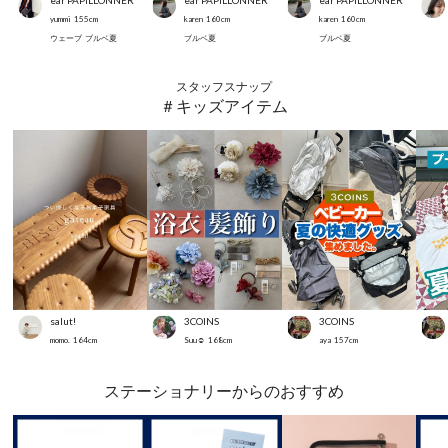
ear PAPILLONNER
ear PAPILLONNER
ear PAPILLONNER
yummi
155
cm
karen
160
cm
karen
160
cm
ウェーブ
ブルベ夏
ブルベ夏
ブルベ夏
スタッフスナップ
＃キッズアイテム
salut!
3COINS
3COINS
momo.
164
cm
Suu☺︎
168
cm
aya
157
cm
ステーショナリーからのおすすめ