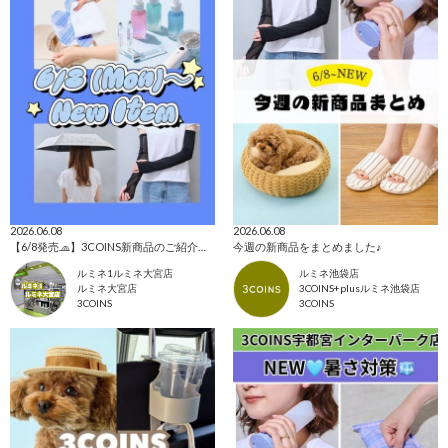
2026.06.08
2026.06.08
【6/8発売🧢】3COINS新商品のご紹介✊🏻‪❤️‍🔥
今週の新商品をまとめました♪
ルミネ1ルミネ大宮店
ルミネ池袋店
ルミネ大宮店
3COINS+plusルミネ池袋店
3COINS
3COINS