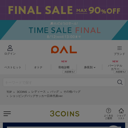
ログイン
ブランド
パーソナル
ベストヒット
オトナ
骨格診断
身長別
カラー
レディース
バッグ
その他バッグ
3COINS
TOP
ショッピングバッグサッカー日本代表ver.