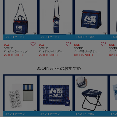
5％OFFクーポン
5％OFFクーポン
5％OFFクーポン
5％



SALE
SALE
SALE
SALE
3COINS
3COINS
3COINS
3COIN
ロゴクーラーバッグ：Sサッカー日本代表ver.
ロゴボトルホルダーサッカー日本代表ver.
ロゴ保冷ポーチサッカー日本代表ver.
¥
550
(
37%OFF
)
¥
550
(
37%OFF
)
¥
330
(
50%OFF
)
¥
880
3COINSからのおすすめ
5％OFFクーポン
5％OFFクーポン
5％OFFクーポン
5％