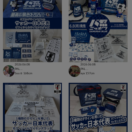
2026.06.08
2026.06.08
PAL CLOSET店
PAL CLOSET店
Suu☺︎
168cm
aya
157cm