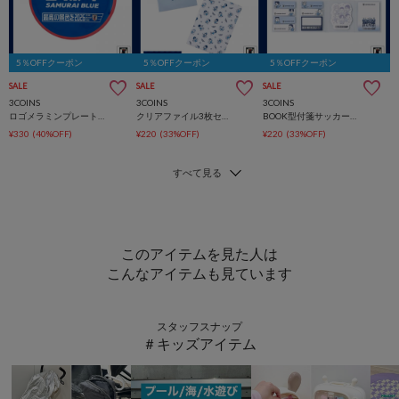
5％OFFクーポン
5％OFFクーポン
5％OFFクーポン
SALE
SALE
SALE
3COINS
3COINS
3COINS
ロゴメラミンプレートサッカー日本代表ver.
クリアファイル3枚セットサッカー日本代表ver.
BOOK型付箋サッカー日本代表ver.
¥330
(40%OFF)
¥220
(33%OFF)
¥220
(33%OFF)
このアイテムを見た人は
こんなアイテムも見ています
スタッフスナップ
＃キッズアイテム