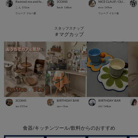
Remind me and forever
3COINS
NICE CLAUP / OLIVE des OLIVE OUTLET
こ ん
153
cm
Suu☺︎
168
cm
m o e
149
cm
ウェーブ
ブルベ夏
ウェーブ
イエベ春
スタッフスナップ
＃マグカップ
3COINS
BIRTHDAY BAR
BIRTHDAY BAR
aya
157
cm
ayu ⑅
0
cm
chii
168
cm
食器/キッチンツール/飲料からのおすすめ