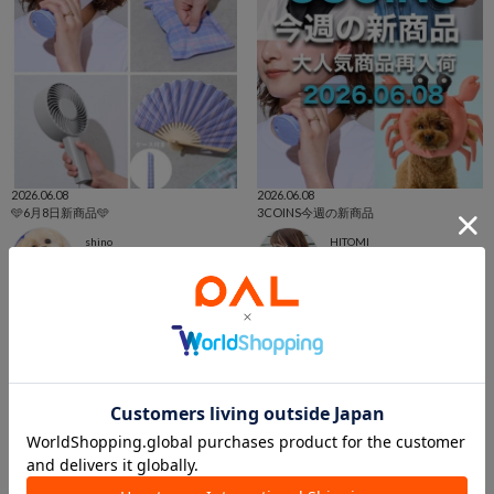
2026.06.08
2026.06.08
🩵6月8日新商品🩵
3COINS今週の新商品
shino
HITOMI
宇都宮インターパークビレッジ店
3COINS+plus ららぽーと和泉店
3COINS
3COINS