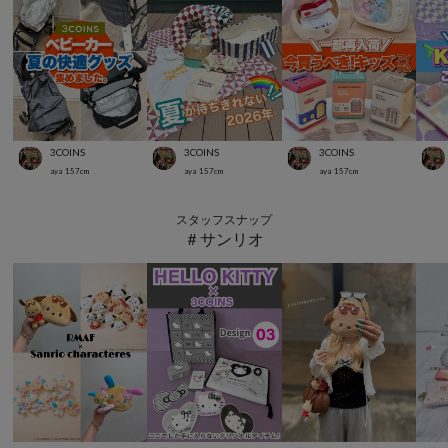
3COINS
3COINS
3COINS
aya
157
cm
aya
157
cm
aya
157
cm
スタッフスナップ
＃サンリオ