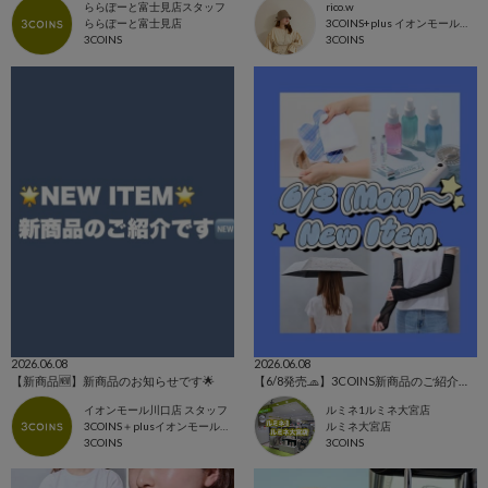
ららぽーと富士見店スタッフ
rico.w
ららぽーと富士見店
3COINS+plus イオンモール日吉津店
3COINS
3COINS
2026.06.08
2026.06.08
【新商品🆕】新商品のお知らせです🌟
【6/8発売🧢】3COINS新商品のご紹介✊🏻‪❤️‍🔥
イオンモール川口店 スタッフ
ルミネ1ルミネ大宮店
3COINS＋plusイオンモール川口店
ルミネ大宮店
3COINS
3COINS