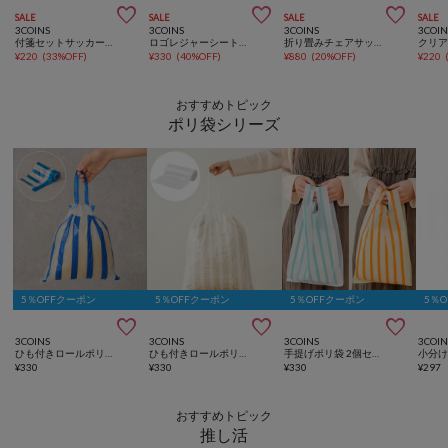



SALE
SALE
SALE
SALE
3COINS
3COINS
3COINS
3COIN
付箋セットサッカー日本代表ver.
ロゴレジャーシートサッカー日本代表ver.
折り畳みチェアサッカー日本代表ver.
¥
220
(
33%OFF
)
¥
330
(
40%OFF
)
¥
880
(
20%OFF
)
¥
220
おすすめトピック
ポリ袋シリーズ
5％OFFクーポン
5％OFFクーポン
5％OFFクーポン
5％



3COINS
3COINS
3COINS
3COIN
ひも付きロールポリ袋：SS（50枚入り）
ひも付きロールポリ袋：M（30枚入り）
手提げポリ袋 2個セット（各40枚入り）
¥
330
¥
330
¥
330
¥
297
おすすめトピック
推し活