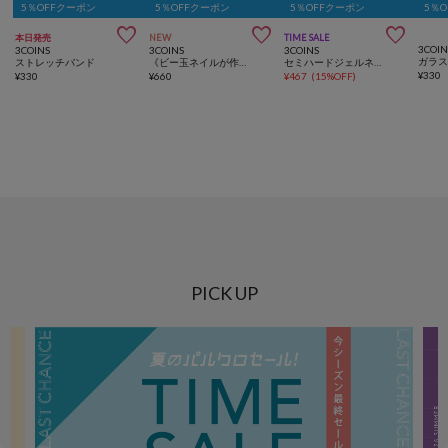
5％OFFクーポン
5％OFFクーポン
5％OFFクーポン
5％



本日発売
NEW
TIME SALE
3COIN
3COINS
3COINS
3COINS
ストレッチバンド
《ビー玉ネイルが作れる》マグネイルメーカー／and us
セミハードジェルネイルシールハンド／and us
¥
330
¥
330
¥
660
¥
467
(
15%OFF
)
PICK UP