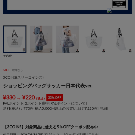
身
その他
SALE
在庫なし
3COINS(スリーコインズ)
ショッピングバッグサッカー日本代表ver.
¥
330
→
¥
220
33％OFF
（税込）
PALポイント:
2
ポイント獲得 [
PALポイントについて
]
送料(税込)：770円(税込5,000円以上のお買い上げで220円)[
詳細
]
【3COINS】対象商品に使える5％OFFクーポン配布中
[クーポン詳細はこちら]
使用期限： 2026/08/16 (日) 23:59まで