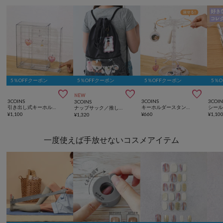
5％OFFクーポン
5％OFFクーポン
5％OFFクーポン
5％



NEW
3COINS
3COINS
3COIN
3COINS
引き出し式キーホルダーケース／コレクション収納
キーホルダースタンド／コレクション収納
シー
ナップサック／推し活standard
¥
1,100
¥
660
¥
1,10
¥
1,320
一度使えば手放せないコスメアイテム