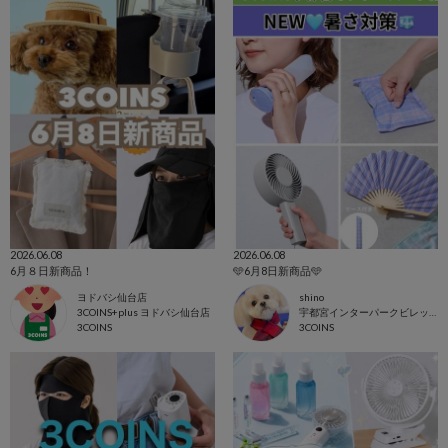
2026.06.08
2026.06.08
6月８日新商品！
🩵6月8日新商品🩵
ヨドバシ仙台店
shino
3COINS+plus ヨドバシ仙台店
宇都宮インターパークビレッジ店
3COINS
3COINS