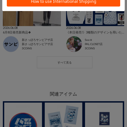
2026.06.08
2026.06.08
6月8日発売新商品🍀
《本日発売!》3種類のデザインを用いたオフィシャルライセンスグッズ！
新さっぽろサンピアザ店
Suu☺︎
新さっぽろサンピアザ店
PAL CLOSET店
3COINS
3COINS