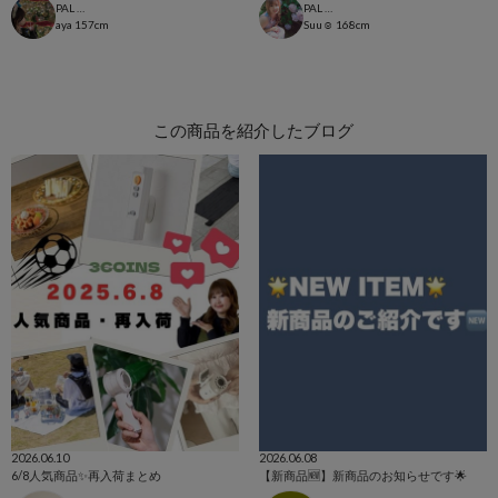
PAL CLOSET店
PAL CLOSET店
aya
157cm
Suu☺︎
168cm
この商品を紹介したブログ
2026.06.10
2026.06.08
6/8人気商品✨再入荷まとめ
【新商品🆕】新商品のお知らせです🌟