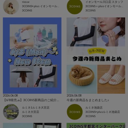
rico.w
イオンモール川口店 スタッフ
3COINS+plus イオンモール日吉津店
3COINS＋plusイオンモール川口店
3COINS
3COINS
2026.06.08
2026.06.08
【6/8発売🧢】3COINS新商品のご紹介✊🏻‪❤️‍🔥
今週の新商品をまとめました♪
ルミネ1ルミネ大宮店
ルミネ池袋店
ルミネ大宮店
3COINS+plusルミネ池袋店
3COINS
3COINS