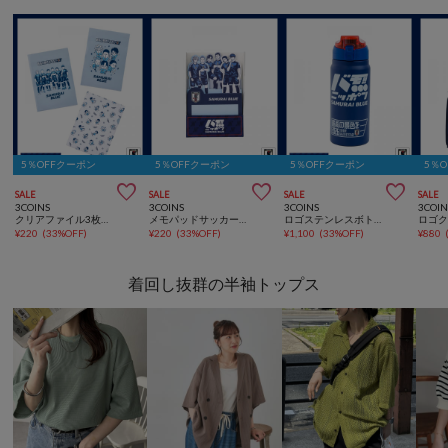
5％OFFクーポン
5％OFFクーポン
5％OFFクーポン
5％



SALE
SALE
SALE
SALE
3COINS
3COINS
3COINS
3COIN
クリアファイル3枚セットサッカー日本代表ver.
メモパッドサッカー日本代表ver.
ロゴステンレスボトルサッカー日本代表ver.
¥
220
(
33%OFF
)
¥
220
(
33%OFF
)
¥
1,100
(
33%OFF
)
¥
880
着回し抜群の半袖トップス