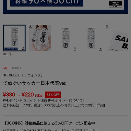
身
ホワイト
SALE
在庫なし
3COINS(スリーコインズ)
てぬぐいサッカー日本代表ver.
¥
330
→
¥
220
33％OFF
（税込）
PALポイント:
2
ポイント獲得 [
PALポイントについて
]
送料(税込)：770円(税込5,000円以上のお買い上げで220円)[
詳細
]
【3COINS】対象商品に使える5％OFFクーポン配布中
[クーポン詳細はこちら]
使用期限： 2026/08/16 (日) 23:59まで