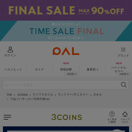
ログイン
ブランド
パーソナル
ベストヒット
オトナ
骨格診断
身長別
カラー
ライフスタイル
ランドリー/サニタリー
タオル
3COINS
TOP
てぬぐいサッカー日本代表ver.