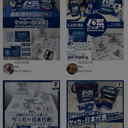
2026.06.08
2026.06.08
PAL CLOSET店
PAL CLOSET店
Suu☺︎
168cm
aya
157cm