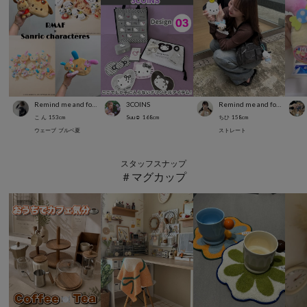
Remind me and forever
3COINS
Remind me and forever
こ ん
153
cm
Suu☺︎
168
cm
ちひ
158
cm
ウェーブ
ブルベ夏
ストレート
スタッフスナップ
＃マグカップ