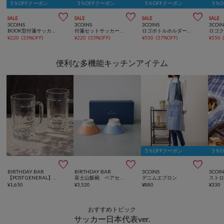
5％OFFクーポン
5％OFFクーポン
5％OFFクーポン
5％



SALE
SALE
SALE
SALE
3COINS
3COINS
3COINS
3COIN
BOOK型付箋サッカー日本代表ver.
付箋セットサッカー日本代表ver.
ロゴボトルホルダーサッカー日本代表ver.
¥
220
(
33%OFF
)
¥
220
(
33%OFF
)
¥
550
(
37%OFF
)
¥
550
便利な多機能キッチンアイテム
5％OFFクーポン
5％



BIRTHDAY BAR
BIRTHDAY BAR
3COINS
3COIN
【POST GENERAL】ビアーラバーマグ 2個セット コールドビアー
富士山飯碗 ペアセット
デニムエプロン
¥
1,650
¥
3,520
¥
880
¥
330
おすすめトピック
サッカー日本代表ver.