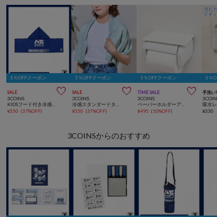
5％OFFクーポン
5％OFFクーポン
5％OFFクーポン
5％



SALE
SALE
TIME SALE
手洗い
3COINS
3COINS
3COINS
3COIN
KIDSフード付き冷感タオルサッカー日本代表ver.
冷感スタンダードタオル：40×100cm
ペーパーホルダーアタッチメント
¥
550
(
37%OFF
)
¥
550
(
37%OFF
)
¥
495
(
10%OFF
)
¥
330
3COINSからのおすすめ