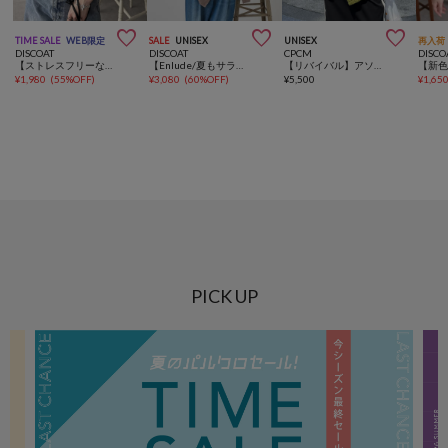



TIME SALE
WEB限定
SALE
UNISEX
UNISEX
再入荷
DISCOAT
DISCOAT
CPCM
DISCO
【ストレスフリーな着心地◎/24色展開】ワッフル半袖Tシャツ《WEB限定》
【Enlude/夏もサラッと快適♪】シアーストライプ半袖シャツジャケット
【リバイバル】アソートレース半袖シャツ
¥
1,980
(
55%OFF
)
¥
3,080
(
60%OFF
)
¥
5,500
¥
1,65
PICK UP