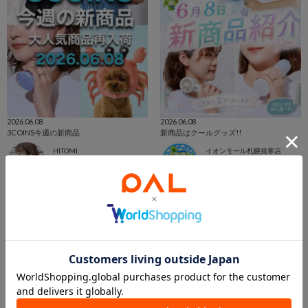
2026.06.08
2026.06.08
3COINS今週の新商品
新商品はクールグッズ!!
HITOMI
イオンモール札幌発寒店
3COINS+plus ららぽーと和泉店
イオンモール札幌発寒店
3COINS
3COINS