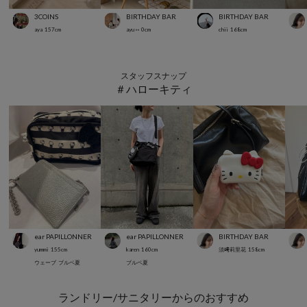
3COINS
BIRTHDAY BAR
BIRTHDAY BAR
aya
157
cm
ayu ⑅
0
cm
chii
168
cm
スタッフスナップ
＃ハローキティ
ear PAPILLONNER
ear PAPILLONNER
BIRTHDAY BAR
yummi
155
cm
karen
160
cm
須﨑莉里花
158
cm
ウェーブ
ブルベ夏
ブルベ夏
ランドリー/サニタリーからのおすすめ