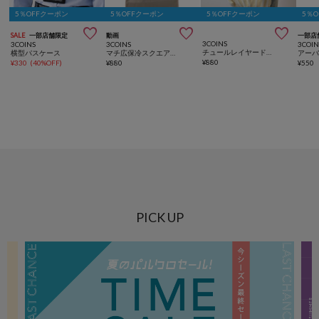
5％OFFクーポン
5％OFFクーポン
5％OFFクーポン
5％



SALE
一部店舗限定
動画
一部店
3COINS
3COINS
3COINS
3COIN
チュールレイヤードトートバッグ
横型パスケース
マチ広保冷スクエアエコバッグ
¥
880
¥
330
(
40%OFF
)
¥
880
¥
550
PICK UP