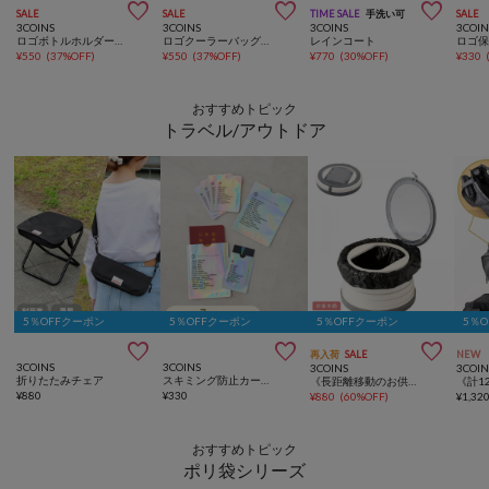



SALE
SALE
TIME SALE
手洗い可
SALE
3COINS
3COINS
3COINS
3COIN
ロゴボトルホルダーサッカー日本代表ver.
ロゴクーラーバッグ：Sサッカー日本代表ver.
レインコート
¥
550
(
37%OFF
)
¥
550
(
37%OFF
)
¥
770
(
30%OFF
)
¥
330
おすすめトピック
トラベル/アウトドア
5％OFFクーポン
5％OFFクーポン
5％OFFクーポン
5％



再入荷
SALE
NEW
3COINS
3COINS
3COINS
3COIN
折りたたみチェア
スキミング防止カードパスポートケースセット
《長距離移動のお供に》ポータブルトイレ／KIDS
¥
880
¥
330
¥
880
(
60%OFF
)
¥
1,32
おすすめトピック
ポリ袋シリーズ