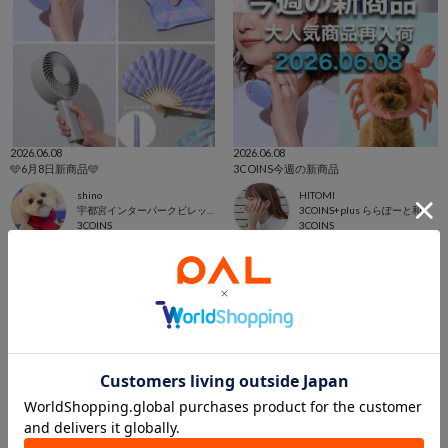
2026.06.08
2026.06.08
🩵6月8日新商品🩵
3COINS今週の新商品
shino
HITOMI
宇都宮インターパークビレッジ店
3COINS+plus ららぽーと和泉店
3COINS
3COINS