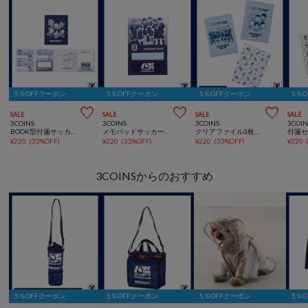
5％OFFクーポン
5％OFFクーポン
5％OFFクーポン
5％



SALE
SALE
SALE
SALE
3COINS
3COINS
3COINS
3COIN
BOOK型付箋サッカー日本代表ver.
メモパッドサッカー日本代表ver.
クリアファイル3枚セットサッカー日本代表ver.
¥
220
(
33%OFF
)
¥
220
(
33%OFF
)
¥
220
(
33%OFF
)
¥
220
3COINSからのおすすめ
5％OFFクーポン
5％OFFクーポン
5％OFFクーポン
5％