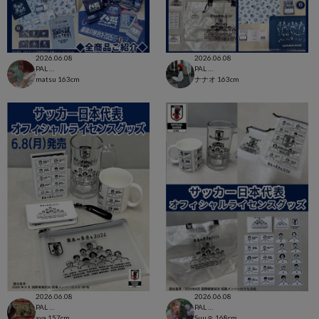
2026.06.08
2026.06.08
PAL CLOSET店
PAL CLOSET店
matsu
163cm
ナナオ
163cm
2026.06.08
2026.06.08
PAL CLOSET店
PAL CLOSET店
aya
157cm
Suu☺︎
168cm