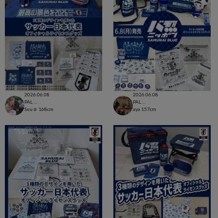
2026.06.08
2026.06.08
PAL CLOSET店
PAL CLOSET店
Suu☺︎
168cm
aya
157cm