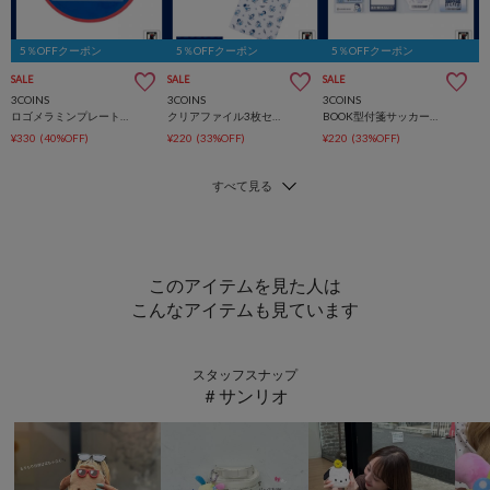
5％OFFクーポン
5％OFFクーポン
5％OFFクーポン
SALE
SALE
SALE
3COINS
3COINS
3COINS
ロゴメラミンプレートサッカー日本代表ver.
クリアファイル3枚セットサッカー日本代表ver.
BOOK型付箋サッカー日本代表ver.
¥330
(40%OFF)
¥220
(33%OFF)
¥220
(33%OFF)
このアイテムを見た人は
こんなアイテムも見ています
スタッフスナップ
＃サンリオ