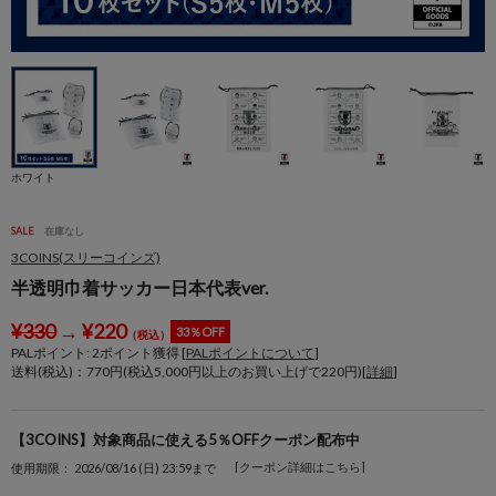
ホワイト
SALE
在庫なし
3COINS(スリーコインズ)
半透明巾着サッカー日本代表ver.
¥
330
→
¥
220
33％OFF
（税込）
PALポイント:
2
ポイント獲得 [
PALポイントについて
]
送料(税込)：770円(税込5,000円以上のお買い上げで220円)[
詳細
]
【3COINS】対象商品に使える5％OFFクーポン配布中
[クーポン詳細はこちら]
使用期限： 2026/08/16 (日) 23:59まで