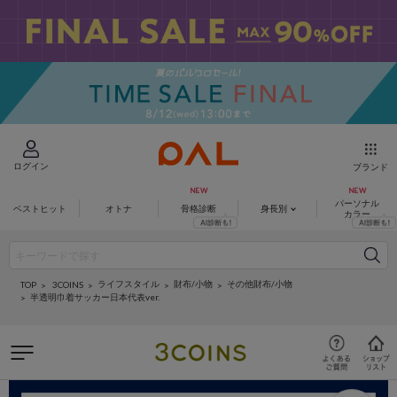
ログイン
ブランド
パーソナル
ベストヒット
オトナ
骨格診断
身長別
カラー
ライフスタイル
財布/小物
その他財布/小物
3COINS
TOP
半透明巾着サッカー日本代表ver.