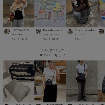
NICE CLAUP / OLIVE des OLIVE OUTLET
Remind me and forever
Remind me and forever
m o e
149
cm
まいまい🎀
154
cm
ちひ
158
cm
ウェーブ
イエベ春
ウェーブ
イエベ春
ストレート
スタッフスナップ
＃ハローキティ