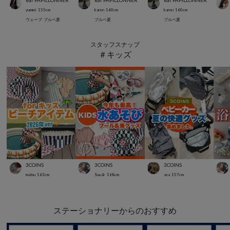
ear PAPILLONNER
ear PAPILLONNER
ear PAPILLONNER
yummi
155
cm
karen
160
cm
karen
160
cm
ウェーブ
ブルベ夏
ブルベ夏
ブルベ夏
スタッフスナップ
＃キッズ
3COINS
3COINS
3COINS
matsu
163
cm
Suu☺︎
168
cm
aya
157
cm
ステーショナリーからのおすすめ