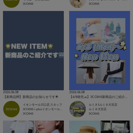
3COINS
3COINS
2026.06.08
2026.06.08
【新商品🆕】新商品のお知らせです🌟
【6/8発売🧢】3COINS新商品のご紹介✊🏻‪❤️‍🔥
イオンモール川口店 スタッフ
ルミネ1ルミネ大宮店
3COINS＋plusイオンモール川口店
ルミネ大宮店
3COINS
3COINS