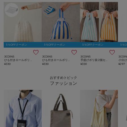
5％OFFクーポン
5％OFFクーポン
5％OFFクーポン
5％



3COINS
3COINS
3COINS
3COIN
ひも付きロールポリ袋：M（30枚入り）
ひも付きロールポリ袋：SS（50枚入り）
手提げポリ袋 2個セット（各40枚入り）
¥
330
¥
330
¥
330
¥
297
おすすめトピック
ファッション