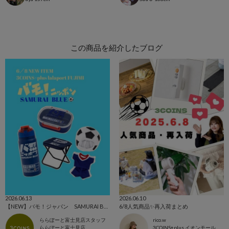
この商品を紹介したブログ
2026.06.13
2026.06.10
【NEW】バモ！ジャパン SAMURAI BLUE⚽️
6/8人気商品✨再入荷まとめ
ららぽーと富士見店スタッフ
rico.w
ららぽーと富士見店
3COINS+plus イオンモール日吉津店