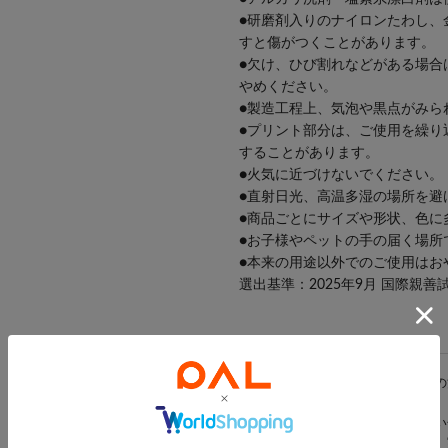
●研磨剤入りのナイロンたわし、
すと傷がつくことがあります。
●欠け、ひび割れなどがある場合
やめください。
●製造工程上、気泡や黒点がみら
●プリント部分は、ご使用を繰り
することがあります。
●火気に近づけないでください。
●直射日光、高温多湿の場所を避
●商品ごとにサイズや形状、色に
●お子様やペットの手の届く場所
●本来の用途以外でのご使用はお
選出基準：2025年9月 国際親善
※ご使用前に、パッケージに記載の
※商品画像はできる限り実物に近い
光の当たり方やご覧の環境により、