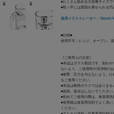
●たくさん飲める大容量サイズで
●取っ手には親指を乗せられる凹
使用イラストレーター：Takeshi W
■仕様■
使用不可：レンジ、オーブン、
《ご使用上の注意》
●本品はガラス製品です。割れや
ないよう、ご使用時や洗浄時の
●衝撃、圧力を与えないよう、ひ
をご使用ください。
●本品は耐熱ガラスではありませ
●急熱、急冷はしないでください
●初めてご使用の際は、食器用洗
●使用後は食器用洗剤でよく洗い
ください。
●アルカリ洗剤・塩素系漂白剤は