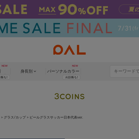
断
身長別
パーソナル
カラー
>
グラス/カップ
>
ビールグラスサッカー日本代表ver.