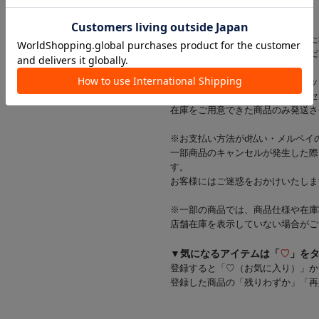
ざいます。
※出荷前に商品不具合が確認された
該当商品をキャンセルさせていただ
※当店では店舗とオンラインショッ
在庫状況により一部商品をキャンセ
在庫をご用意できた商品のみ発送さ
※お支払い方法がd払い・メルペイ
一部商品のキャンセルが発生した際
す。
お客様にはご迷惑をおかけいたしま
※一部の商品では、商品仕様や在庫
店舗在庫を表示していない場合がご
▼気になるアイテムは「
♡
」を
登録すると「♡（お気に入り）」か
登録した商品の「残りわずか」「再