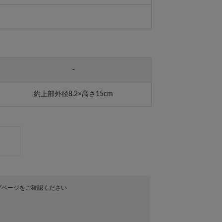
-
約上部外径8.2×高さ15cm
プページをご確認ください