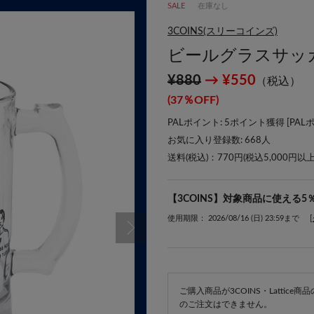
SALE
在庫なし
3COINS(スリーコインズ)
ビールグラスサッカ
¥880
→ ¥550
（税込）
(37％OFF)
PALポイント: 5ポイント獲得 [
PAL
お気に入り登録数:
668
人
送料(税込)：770円(税込5,000円以
【3COINS】対象商品に使える5
使用期限： 2026/08/16 (日) 23:59まで
ご購入商品が3COINS・Lattic
のご注文はできません。