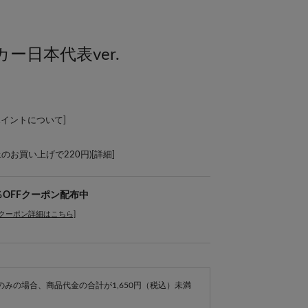
ー日本代表ver.
ポイントについて
]
上のお買い上げで220円)[
詳細
]
％OFFクーポン配布中
[クーポン詳細はこちら]
e商品のみの場合、商品代金の合計が1,650円（税込）未満