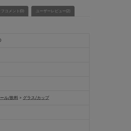
フコメント(0)
ユーザーレビュー(2)
0
ール/飲料
>
グラス/カップ