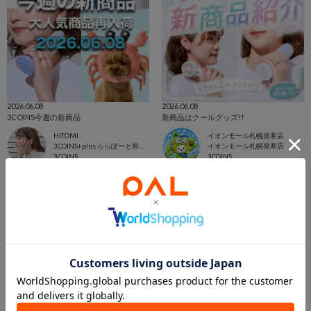
2026.06.08
2026.06.08
3COINS今週の新商品
新商品はクールグッズ!!
HITOMI
イオンモール札幌発寒店
3COINS+plus ららぽーと和泉店
イオンモール札幌発寒店
3COINS
3COINS