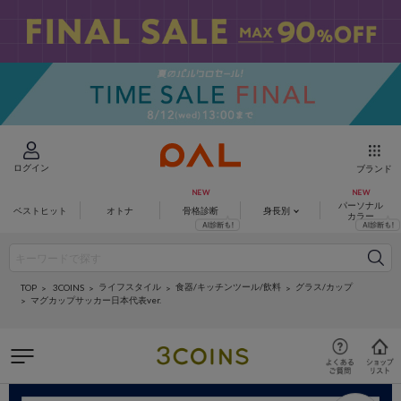
ログイン
ブランド
パーソナル
ベストヒット
オトナ
骨格診断
身長別
カラー
ライフスタイル
食器/キッチンツール/飲料
グラス/カップ
3COINS
TOP
マグカップサッカー日本代表ver.