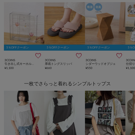
5％OFFクーポン
5％OFFクーポン
5％OFFクーポン
5％



3COINS
3COINS
3COINS
3COIN
引き出し式キーホルダーケース／コレクション収納
厚底トングスリッパ
シダーウッドオブジェ
¥
1,100
¥
660
¥
550
¥
1,10
一枚でさらっと着れるシンプルトップス