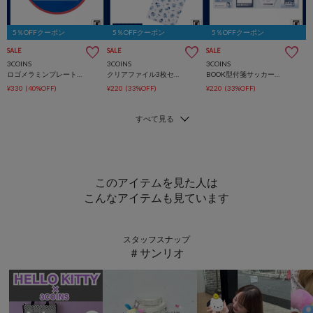
5％OFFクーポン
5％OFFクーポン
5％OFFクーポン
SALE
SALE
SALE
3COINS
3COINS
3COINS
ロゴメラミンプレートサッカー日本代表ver.
クリアファイル3枚セットサッカー日本代表ver.
BOOK型付箋サッカー日本代表ver.
¥330
(40%OFF)
¥220
(33%OFF)
¥220
(33%OFF)
このアイテムを見た人は
こんなアイテムも見ています
スタッフスナップ
＃サンリオ