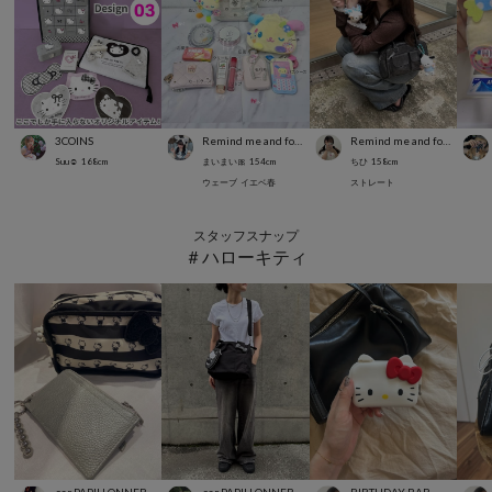
3COINS
Remind me and forever
Remind me and forever
Suu☺︎
168
cm
まいまい🎀
154
cm
ちひ
158
cm
ウェーブ
イエベ春
ストレート
スタッフスナップ
＃ハローキティ