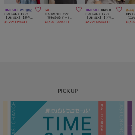



TIME SALE
WEB限定
SALE
TIME SALE
UNISEX
再入荷
CIAOPANIC TYPY
CIAOPANIC TYPY
CIAOPANIC TYPY
DISCO
【UNISEX】【新色追加】メッセージプリント半袖Tee
【接触冷感/ドット柄あり】フェイクレイヤードシアースラブ刺繍オーバーTee
【UNISEX】【プラスサイズあり】フラワーコレクションTEE
¥
1,999
(
49%OFF
)
¥
3,520
(
20%OFF
)
¥
2,999
(
35%OFF
)
¥
2,53
PICK UP