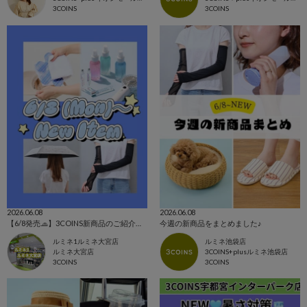
3COINS
3COINS
2026.06.08
2026.06.08
【6/8発売🧢】3COINS新商品のご紹介✊🏻‪❤️‍🔥
今週の新商品をまとめました♪
ルミネ1ルミネ大宮店
ルミネ池袋店
ルミネ大宮店
3COINS+plusルミネ池袋店
3COINS
3COINS