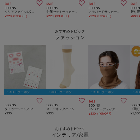



SALE
SALE
SALE
SALE
3COINS
3COINS
3COINS
3COIN
クリアファイル3枚セットサッカー日本代表ver.
付箋セットサッカー日本代表ver.
メモパッドサッカー日本代表ver.
¥
220
(
33%OFF
)
¥
220
(
33%OFF
)
¥
220
(
33%OFF
)
¥
880
おすすめトピック
ファッション
5％OFFクーポン
5％OFFクーポン
5％OFFクーポン
5％



SALE
3COINS
3COINS
3COIN
3COINS
タトゥーシール／Let's have a Party!
ストッキングハイソックス3足セット
UVメローフェイスカバー
¥
330
¥
330
¥
1,10
¥
330
(
40%OFF
)
おすすめトピック
インテリア/家電