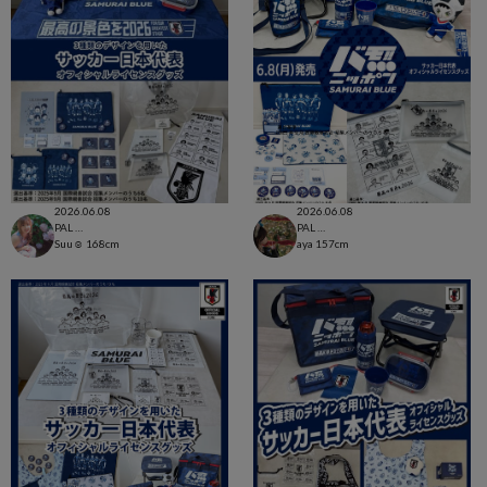
2026.06.08
2026.06.08
PAL CLOSET店
PAL CLOSET店
Suu☺︎
168cm
aya
157cm