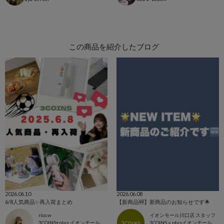
この商品を紹介したブログ
2026.06.10
2026.06.08
6/8人気商品✨再入荷まとめ
【新商品🆕】新商品のお知らせです🌟
rico.w
イオンモール川口店 スタッフ
3COINS+plus イオンモール日吉津店
3COINS＋plusイオンモール川口店