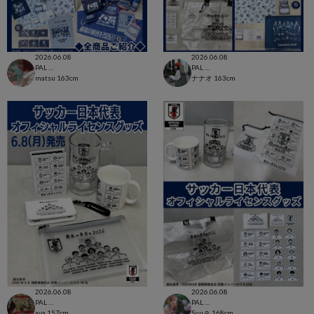
2026.06.08
2026.06.08
PAL CLOSET店
PAL CLOSET店
matsu
163cm
ナナオ
163cm
2026.06.08
2026.06.08
PAL CLOSET店
PAL CLOSET店
aya
157cm
Suu☺︎
168cm