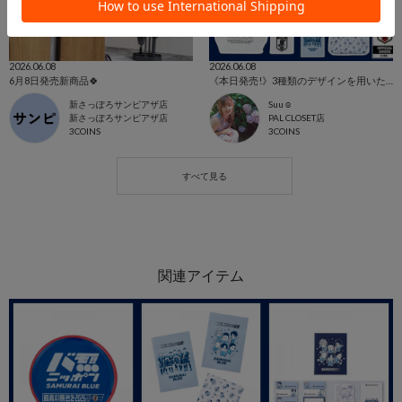
2026.06.08
2026.06.08
6月8日発売新商品🍀
《本日発売!》3種類のデザインを用いたオフィシャルライセンスグッズ！
新さっぽろサンピアザ店
Suu☺︎
新さっぽろサンピアザ店
PAL CLOSET店
3COINS
3COINS