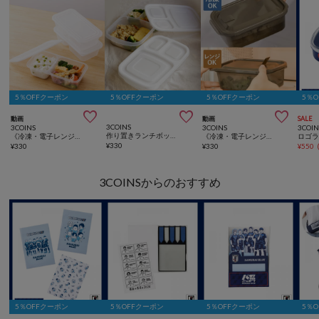
5％OFFクーポン
5％OFFクーポン
5％OFFクーポン
5％



動画
動画
SALE
3COINS
3COINS
3COINS
3COIN
作り置きランチボックス2個セット／KITINTO
《冷凍・電子レンジ対応》作り置きランチボックス3個セット：600ml／KITINTO
《冷凍・電子レンジ対応》耐熱保存容器2個セット：1000ml／KITINTO
¥
330
¥
330
¥
330
¥
550
3COINSからのおすすめ
5％OFFクーポン
5％OFFクーポン
5％OFFクーポン
5％