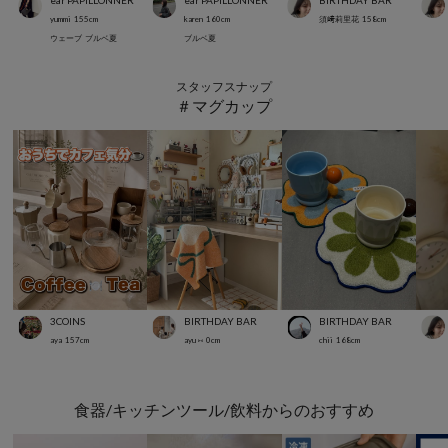
ear PAPILLONNER
ear PAPILLONNER
BIRTHDAY BAR
yummi
155
cm
karen
160
cm
須﨑莉里花
158
cm
ウェーブ
ブルベ夏
ブルベ夏
スタッフスナップ
＃マグカップ
3COINS
BIRTHDAY BAR
BIRTHDAY BAR
aya
157
cm
ayu ⑅
0
cm
chii
168
cm
食器/キッチンツール/飲料からのおすすめ