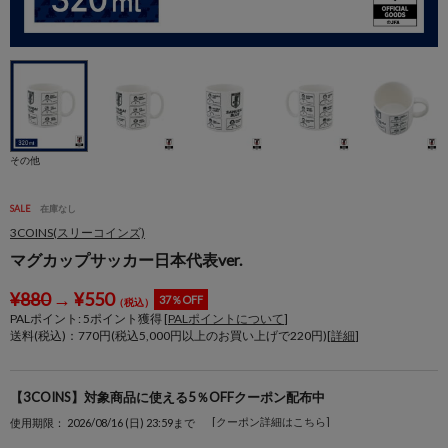
その他
SALE
在庫なし
3COINS(スリーコインズ)
マグカップサッカー日本代表ver.
¥
880
→
¥
550
37％OFF
（税込）
PALポイント:
5
ポイント獲得 [
PALポイントについて
]
送料(税込)：770円(税込5,000円以上のお買い上げで220円)[
詳細
]
【3COINS】対象商品に使える5％OFFクーポン配布中
[クーポン詳細はこちら]
使用期限： 2026/08/16 (日) 23:59まで