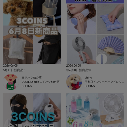
2026.06.08
2026.06.08
6月８日新商品！
🩵6月8日新商品🩵
ヨドバシ仙台店
shino
3COINS+plus ヨドバシ仙台店
宇都宮インターパークビレッジ店
3COINS
3COINS