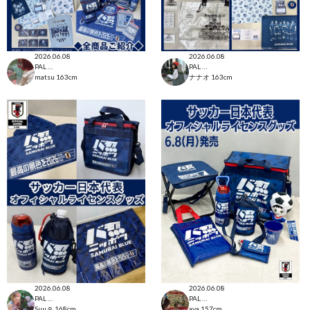
2026.06.08
2026.06.08
PAL CLOSET店
PAL CLOSET店
matsu
163cm
ナナオ
163cm
2026.06.08
2026.06.08
PAL CLOSET店
PAL CLOSET店
Suu☺︎
168cm
aya
157cm