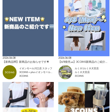
2026.06.08
2026.06.08
【新商品🆕】新商品のお知らせです🌟
【6/8発売🧢】3COINS新商品のご紹介✊🏻‪❤️‍🔥
イオンモール川口店 スタッフ
ルミネ1ルミネ大宮店
3COINS＋plusイオンモール川口店
ルミネ大宮店
3COINS
3COINS