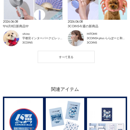
2026.06.08
2026.06.08
🩵6月8日新商品🩵
3COINS今週の新商品
shino
HITOMI
宇都宮インターパークビレッジ店
3COINS+plus ららぽーと和泉店
3COINS
3COINS