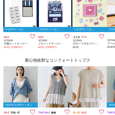
5％OFFクーポン
5％OFFクーポン
5％OFFクーポン
5％



SALE
SALE
コラボ
NEW
3COIN
3COINS
3COINS
3COINS
ラベ
付箋セットサッカー日本代表ver.
メモパッドサッカー日本代表ver.
CDケース付きステッカーセット／HELLO KITTY
¥
3,85
¥
220
(
33%OFF
)
¥
220
(
33%OFF
)
¥
550
着心地抜群なコンフォートトップス
MAX15％OFFクーポン
MAX



SALE
手洗い可
TIME SALE
動画
再入荷
SALE
TIME 