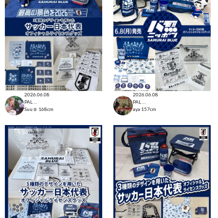
2026.06.08
2026.06.08
PAL CLOSET店
PAL CLOSET店
Suu☺︎
168cm
aya
157cm