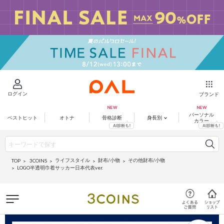
ログイン
ブランド
パーソナル
ベストヒット
オトナ
骨格診断
身長別
カラー
ライフスタイル
財布/小物
その他財布/小物
3COINS
TOP
LOGO半透明巾着サッカー日本代表ver.