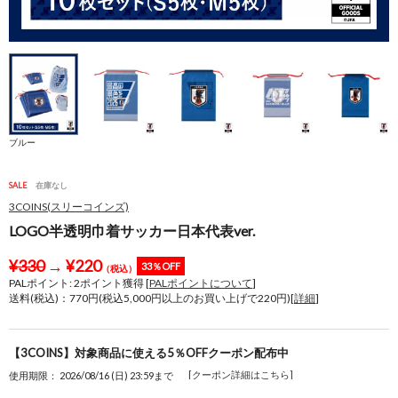
ブルー
SALE
在庫なし
3COINS(スリーコインズ)
LOGO半透明巾着サッカー日本代表ver.
¥
330
→
¥
220
33％OFF
（税込）
PALポイント:
2
ポイント獲得 [
PALポイントについて
]
送料(税込)：770円(税込5,000円以上のお買い上げで220円)[
詳細
]
【3COINS】対象商品に使える5％OFFクーポン配布中
[クーポン詳細はこちら]
使用期限： 2026/08/16 (日) 23:59まで