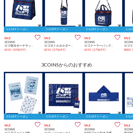
5％OFFクーポン
5％OFFクーポン
5％OFFクーポン
5％



SALE
SALE
SALE
SALE
3COINS
3COINS
3COINS
3COIN
ロゴ保冷ポーチサッカー日本代表ver.
ロゴボトルホルダーサッカー日本代表ver.
ロゴクーラーバッグ：Sサッカー日本代表ver.
¥
330
(
50%OFF
)
¥
550
(
37%OFF
)
¥
550
(
37%OFF
)
¥
880
3COINSからのおすすめ
5％OFFクーポン
5％OFFクーポン
5％OFFクーポン
5％



SALE
SALE
SALE
SALE
3COINS
3COINS
3COINS
3COIN
クリアファイル3枚セットサッカー日本代表ver.
ロゴレジャーシートサッカー日本代表ver.
KIDSフード付き冷感タオルサッカー日本代表ver.