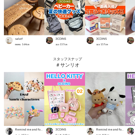
salut!
3COINS
3COINS
momo.
164
cm
aya
157
cm
aya
157
cm
スタッフスナップ
＃サンリオ
Remind me and forever
3COINS
Remind me and forever