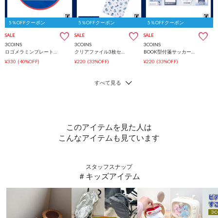
5％OFFクーポン
5％OFFクーポン
5％OFFクーポン
SALE
SALE
SALE
3COINS
3COINS
3COINS
ロゴメラミンプレートサッカー日本代表ver.
クリアファイル3枚セットサッカー日本代表ver.
BOOK型付箋サッカー日本代表ver.
¥330
(40%OFF)
¥220
(33%OFF)
¥220
(33%OFF)
このアイテムを見た人は
こんなアイテムも見ています
スタッフスナップ
＃キッズアイテム