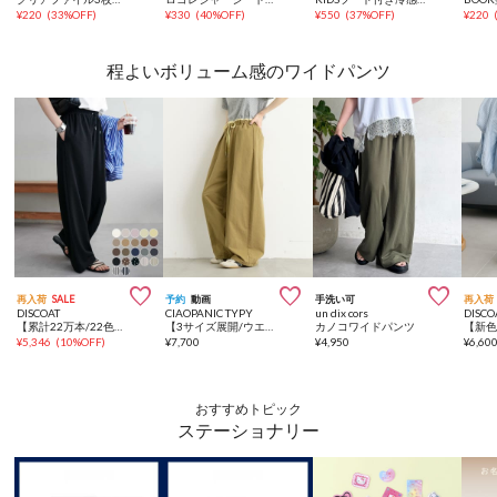
¥
220
(
33%OFF
)
¥
330
(
40%OFF
)
¥
550
(
37%OFF
)
¥
220
程よいボリューム感のワイドパンツ



再入荷
SALE
予約
動画
手洗い可
再入荷
DISCOAT
CIAOPANIC TYPY
un dix cors
DISCO
【累計22万本/22色展開/7サイズ】－3kg見え！とろみイージーパンツ≪メンズサイズあり≫
【3サイズ展開/ウエスト配色】裾ドロストバレルイージーパンツ
カノコワイドパンツ
¥
5,346
(
10%OFF
)
¥
7,700
¥
4,950
¥
6,60
おすすめトピック
ステーショナリー