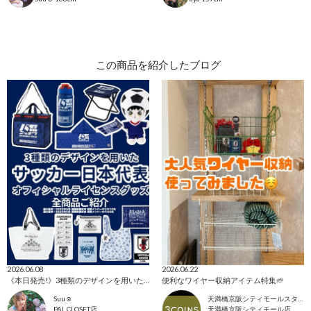
この商品を紹介したブログ
2026.06.08
2026.06.22
《本日発売!》3種類のデザインを用いたオフィシャルライセンスグッズ！
便利なワイヤー収納アイテム特集🌱
Suu☺︎
天満橋京阪シティモールスタッフ
PAL CLOSET店
天満橋京阪シティモール店