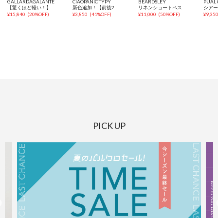
GALLARDAGALANTE
CIAOPANIC TYPY
BEARDSLEY
PUAL 
【驚くほど軽い！】【セットアップ対応】シアーデニムシャツ
新色追加！【前後2WAY/全方位着映え♪】裾レースメランジベスト
リネンショートベスト【セットアップ】
¥
15,840
(
20%OFF
)
¥
3,850
(
41%OFF
)
¥
11,000
(
50%OFF
)
¥
9,35
PICK UP