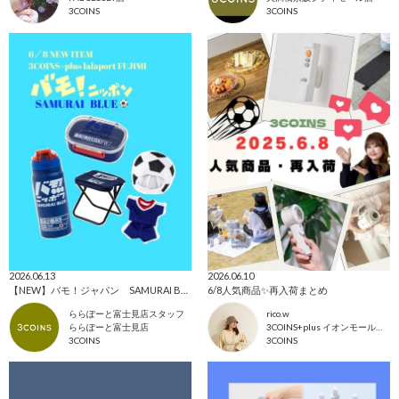
3COINS
3COINS
2026.06.13
2026.06.10
【NEW】バモ！ジャパン SAMURAI BLUE⚽️
6/8人気商品✨再入荷まとめ
ららぽーと富士見店スタッフ
rico.w
ららぽーと富士見店
3COINS+plus イオンモール日吉津店
3COINS
3COINS