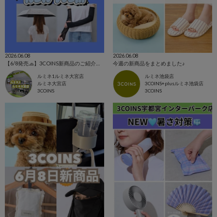
2026.06.08
2026.06.08
【6/8発売🧢】3COINS新商品のご紹介✊🏻‪❤️‍🔥
今週の新商品をまとめました♪
ルミネ1ルミネ大宮店
ルミネ池袋店
ルミネ大宮店
3COINS+plusルミネ池袋店
3COINS
3COINS