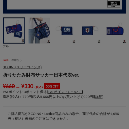
ブルー
SALE
在庫なし
3COINS(スリーコインズ)
折りたたみ財布サッカー日本代表ver.
¥
660
→
¥
330
50％OFF
（税込）
PALポイント:
3
ポイント獲得 [
PALポイントについて
]
送料(税込)：770円(税込5,000円以上のお買い上げで220円)[
詳細
]
ご購入商品が3COINS・Lattice商品のみの場合、商品代金の合計が1,650
円（税込）未満のご注文はできません。