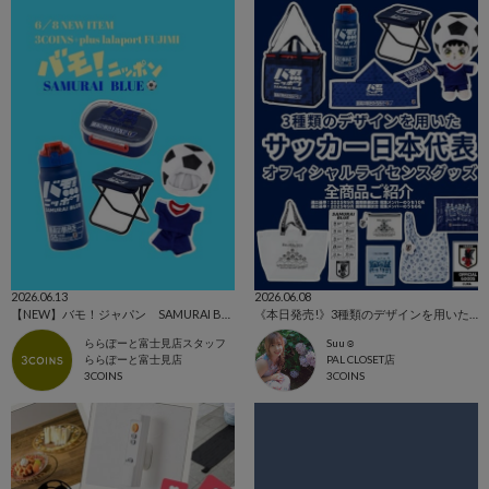
2026.06.13
2026.06.08
【NEW】バモ！ジャパン SAMURAI BLUE⚽️
《本日発売!》3種類のデザインを用いたオフィシャルライセンスグッズ！
ららぽーと富士見店スタッフ
Suu☺︎
ららぽーと富士見店
PAL CLOSET店
3COINS
3COINS