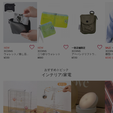



NEW
NEW
一部店舗限定
SALE
3COINS
3COINS
3COINS
3COIN
ウォレット／推し活standard
二つ折りウォレット
アーバンドリフトウォレット
横型
¥
330
¥
880
¥
550
¥
330
おすすめトピック
インテリア/家電