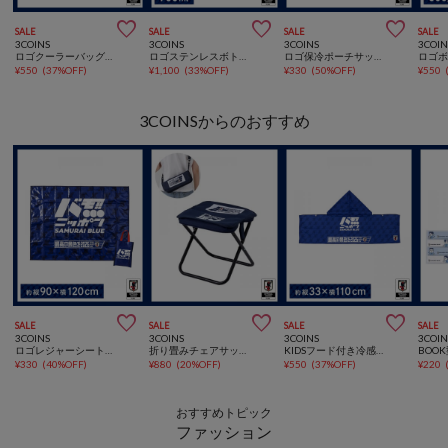



SALE
SALE
SALE
SALE
3COINS
3COINS
3COINS
3COIN
ロゴクーラーバッグ：Sサッカー日本代表ver.
ロゴステンレスボトルサッカー日本代表ver.
ロゴ保冷ポーチサッカー日本代表ver.
¥
550
(
37%OFF
)
¥
1,100
(
33%OFF
)
¥
330
(
50%OFF
)
¥
550
3COINSからのおすすめ



SALE
SALE
SALE
SALE
3COINS
3COINS
3COINS
3COIN
ロゴレジャーシートサッカー日本代表ver.
折り畳みチェアサッカー日本代表ver.
KIDSフード付き冷感タオルサッカー日本代表ver.
¥
330
(
40%OFF
)
¥
880
(
20%OFF
)
¥
550
(
37%OFF
)
¥
220
おすすめトピック
ファッション