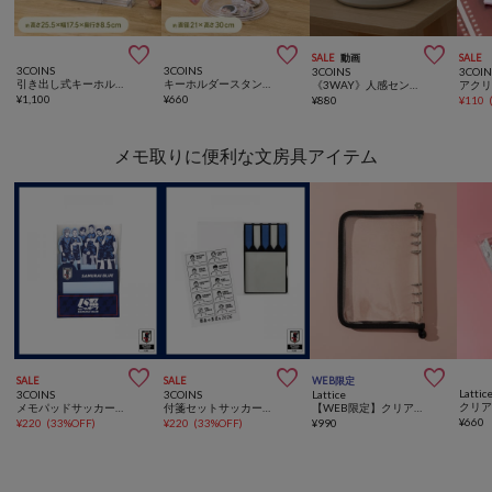



SALE
動画
SALE
3COINS
3COINS
3COINS
3COIN
引き出し式キーホルダーケース／コレクション収納
キーホルダースタンド／コレクション収納
《3WAY》人感センサーライト
¥
1,100
¥
660
¥
880
¥
110
メモ取りに便利な文房具アイテム



SALE
SALE
WEB限定
Lattic
3COINS
3COINS
Lattice
クリア
メモパッドサッカー日本代表ver.
付箋セットサッカー日本代表ver.
【WEB限定】クリアファスナー手帳(A5サイズ)
¥
660
¥
220
(
33%OFF
)
¥
220
(
33%OFF
)
¥
990