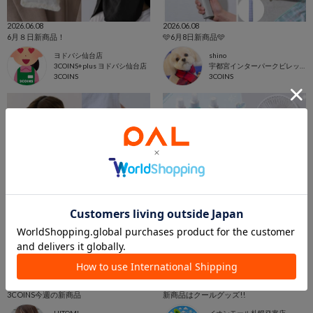
2026.06.08
2026.06.08
6月８日新商品！
🩵6月8日新商品🩵
ヨドバシ仙台店
shino
3COINS+plus ヨドバシ仙台店
宇都宮インターパークビレッジ店
3COINS
3COINS
2026.06.08
2026.06.08
3COINS今週の新商品
新商品はクールグッズ!!