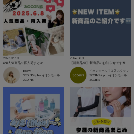
2026.06.10
2026.06.08
6/8人気商品✨再入荷まとめ
【新商品🆕】新商品のお知らせです🌟
rico.w
イオンモール川口店 スタッフ
3COINS+plus イオンモール日吉津店
3COINS＋plusイオンモール川口店
3COINS
3COINS