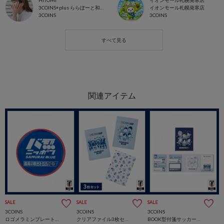
HITOMI
イオンモール札幌発寒店
3COINS+plus ららぽーと和泉店
イオンモール札幌発寒店
3COINS
3COINS
SALE
SALE
SALE
3COINS
3COINS
3COINS
ロゴメラミンプレートサッカー日本代表ver.
クリアファイル3枚セットサッカー日本代表ver.
BOOK型付箋サッカー日本代表ver.