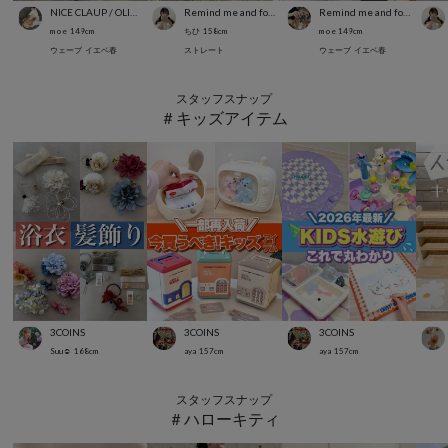
NICE CLAUP / OLIVE des OLIVE OUTLET
Remind me and forever
Remind me and forever
m o e
149
cm
ちひ
158
cm
m o e
149
cm
ウェーブ
イエベ春
ストレート
ウェーブ
イエベ春
スタッフスナップ
＃キッズアイテム
3COINS
3COINS
3COINS
Suu☺︎
168
cm
aya
157
cm
aya
157
cm
スタッフスナップ
＃ハローキティ