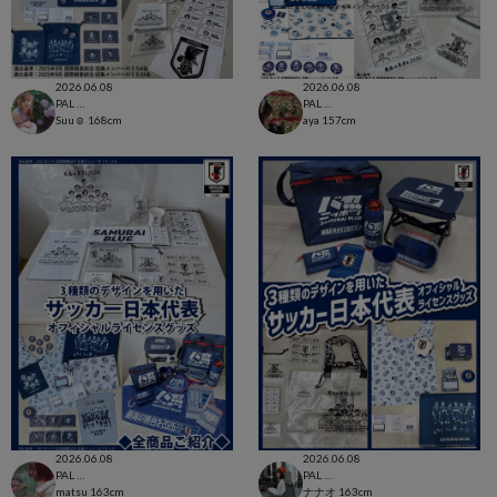
2026.06.08
2026.06.08
PAL CLOSET店
PAL CLOSET店
Suu☺︎
168cm
aya
157cm
2026.06.08
2026.06.08
PAL CLOSET店
PAL CLOSET店
matsu
163cm
ナナオ
163cm