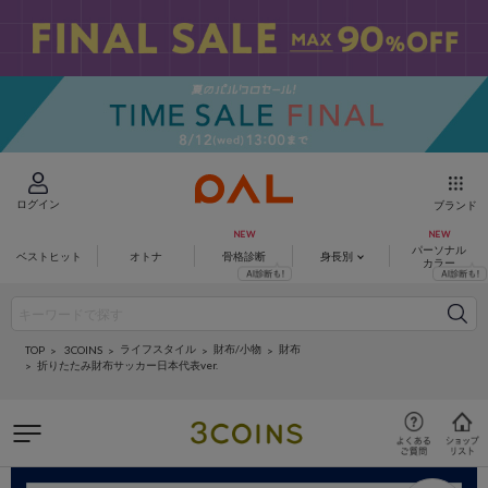
ログイン
ブランド
パーソナル
ベストヒット
オトナ
骨格診断
身長別
カラー
ライフスタイル
財布/小物
財布
3COINS
TOP
折りたたみ財布サッカー日本代表ver.