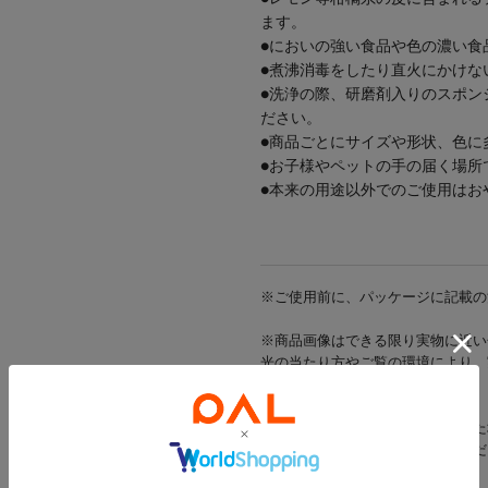
ます。
●においの強い食品や色の濃い食
●煮沸消毒をしたり直火にかけな
●洗浄の際、研磨剤入りのスポン
ださい。
●商品ごとにサイズや形状、色に
●お子様やペットの手の届く場所
●本来の用途以外でのご使用はお
※ご使用前に、パッケージに記載の
※商品画像はできる限り実物に近い
光の当たり方やご覧の環境により、
ざいます。
※出荷前に商品不具合が確認された
該当商品をキャンセルさせていただ