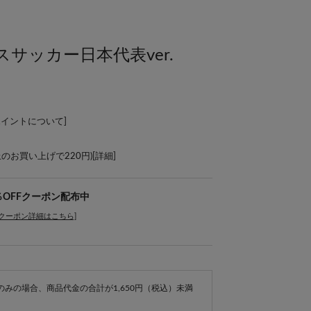
サッカー日本代表ver.
ポイントについて
]
上のお買い上げで220円)[
詳細
]
％OFFクーポン配布中
[クーポン詳細はこちら]
e商品のみの場合、商品代金の合計が1,650円（税込）未満