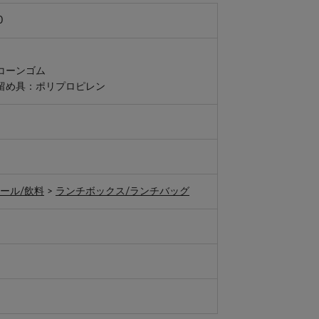
0
コーンゴム
留め具：ポリプロピレン
ール/飲料
>
ランチボックス/ランチバッグ