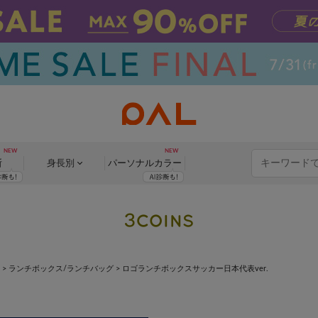
断
身長別
パーソナル
カラー
>
ランチボックス/ランチバッグ
>
ロゴランチボックスサッカー日本代表ver.