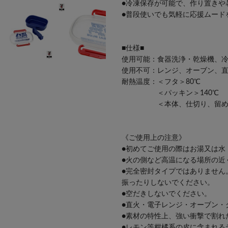
●冷凍保存が可能で、作り置きや
●普段使いでも気軽に応援ムード
■仕様■
使用可能：食器洗浄・乾燥機、
使用不可：レンジ、オーブン、
耐熱温度：＜フタ＞80℃
＜パッキン＞140℃
＜本体、仕切り、留め具＞
《ご使用上の注意》
●初めてご使用の際はお湯又は水
●火の側など高温になる場所の近
●完全密封タイプではありません
振ったりしないでください。
●空だきしないでください。
●直火・電子レンジ・オーブン・
●素材の特性上、強い衝撃で割れ
●レモン等柑橘系の皮に含まれる