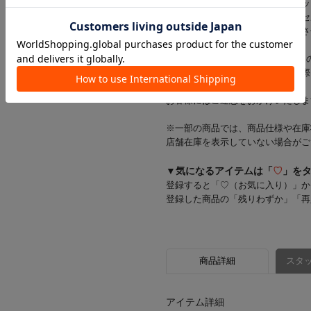
※当店では店舗とオンラインショッ
在庫状況により一部商品をキャンセ
在庫をご用意できた商品のみ発送さ
※お支払い方法がd払い・メルペイ
一部商品のキャンセルが発生した際
す。
お客様にはご迷惑をおかけいたしま
※一部の商品では、商品仕様や在庫
店舗在庫を表示していない場合がご
▼気になるアイテムは「
♡
」を
登録すると「♡（お気に入り）」か
登録した商品の「残りわずか」「再
商品詳細
スタッ
アイテム詳細