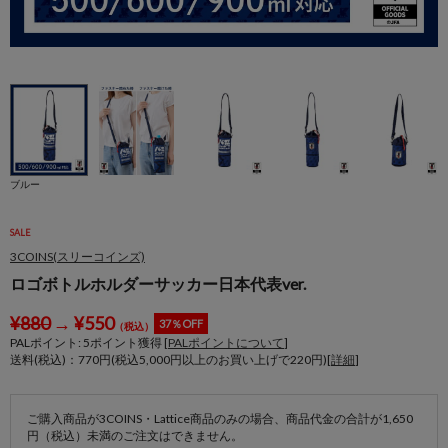
身
ブルー
SALE
3COINS(スリーコインズ)
ロゴボトルホルダーサッカー日本代表ver.
¥
880
→
¥
550
37％OFF
（税込）
PALポイント:
5
ポイント獲得 [
PALポイントについて
]
送料(税込)：770円(税込5,000円以上のお買い上げで220円)[
詳細
]
ご購入商品が3COINS・Lattice商品のみの場合、商品代金の合計が1,650
円（税込）未満のご注文はできません。