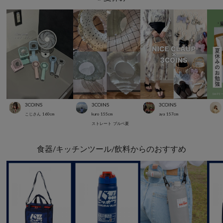
3COINS
3COINS
3COINS
こじさん
160
cm
kuro
155
cm
aya
157
cm
ストレート
ブルベ夏
食器/キッチンツール/飲料からのおすすめ