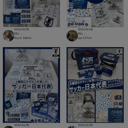
2026.06.08
2026.06.08
PAL CLOSET店
PAL CLOSET店
Suu☺︎
168cm
aya
157cm
2026.06.08
2026.06.08