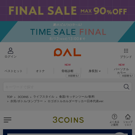
ログイン
ブランド
パーソナル
ベストヒット
オトナ
骨格診断
身長別
カラー
ライフスタイル
食器/キッチンツール/飲料
3COINS
TOP
水筒/ボトル/タンブラー
ロゴボトルホルダーサッカー日本代表ver.