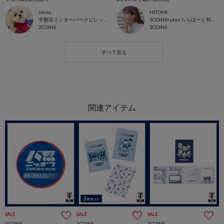
shino
HITOMI
宇都宮インターパークビレッジ店
3COINS+plus ららぽーと和泉店
3COINS
3COINS
SALE
SALE
SALE
3COINS
3COINS
3COINS