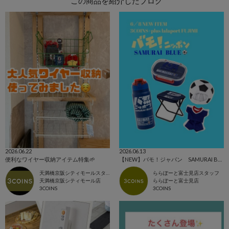
この商品を紹介したブログ
2026.06.22
2026.06.13
便利なワイヤー収納アイテム特集🌱
【NEW】バモ！ジャパン SAMURAI BLUE⚽️
天満橋京阪シティモールスタッフ
ららぽーと富士見店スタッフ
天満橋京阪シティモール店
ららぽーと富士見店
3COINS
3COINS