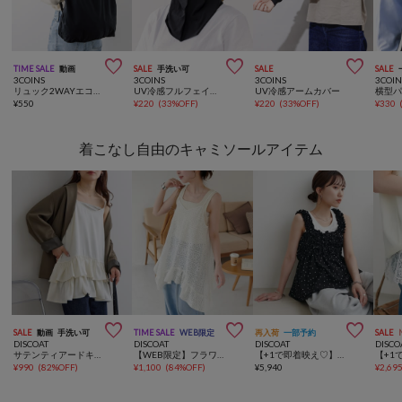



TIME SALE
動画
SALE
手洗い可
SALE
SALE
3COINS
3COINS
3COINS
3COIN
リュック2WAYエコバッグ
UV冷感フルフェイスマスク
UV冷感アームカバー
横型
¥
550
¥
220
(
33%OFF
)
¥
220
(
33%OFF
)
¥
330
着こなし自由のキャミソールアイテム



SALE
動画
手洗い可
TIME SALE
WEB限定
再入荷
一部予約
SALE
DISCOAT
DISCOAT
DISCOAT
DISCO
サテンティアードキャミチュニック
【WEB限定】フラワーレースキャミチュニック
【+1で即着映え♡】ホイップシャーリングキャミソール
¥
990
(
82%OFF
)
¥
1,100
(
84%OFF
)
¥
5,940
¥
2,69