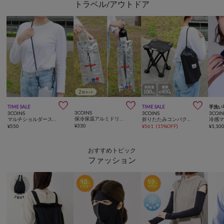
トラベル/アウトドア



TIME SALE
TIME SALE
手洗い
3COINS
3COINS
3COINS
3COIN
保冷保温アルミドリンクバッグ2枚セット
マルチショルダーストラップ
折りたたみコンパクトチェア
冷感
¥
330
¥
550
¥
561
(
15%OFF
)
¥
1,10
おすすめトピック
ファッション