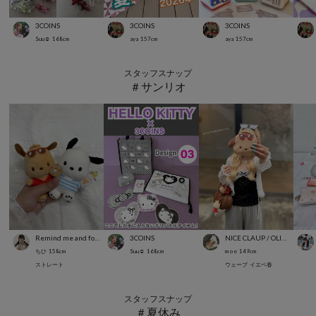
3COINS
3COINS
3COINS
Suu☺︎
168
cm
aya
157
cm
aya
157
cm
スタッフスナップ
＃サンリオ
Remind me and forever
3COINS
NICE CLAUP / OLIVE des OLIVE OUTLET
ちひ
158
cm
Suu☺︎
168
cm
m o e
149
cm
ストレート
ウェーブ
イエベ春
スタッフスナップ
＃夏休み