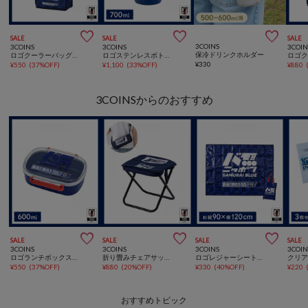



SALE
SALE
SALE
3COINS
3COINS
3COINS
3COIN
保冷ドリンクホルダー
ロゴクーラーバッグ：Sサッカー日本代表ver.
ロゴステンレスボトルサッカー日本代表ver.
¥
330
¥
550
(
37%OFF
)
¥
1,100
(
33%OFF
)
¥
880
3COINSからのおすすめ



SALE
SALE
SALE
SALE
3COINS
3COINS
3COINS
3COIN
ロゴランチボックスサッカー日本代表ver.
折り畳みチェアサッカー日本代表ver.
ロゴレジャーシートサッカー日本代表ver.
¥
550
(
37%OFF
)
¥
880
(
20%OFF
)
¥
330
(
40%OFF
)
¥
220
おすすめトピック