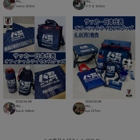
PAL CLOSET店
PAL CLOSET店
matsu
163cm
ナナオ
163cm
2026.06.08
2026.06.08
PAL CLOSET店
PAL CLOSET店
Suu☺︎
168cm
aya
157cm