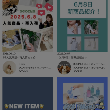
2026.06.10
2026.06.09
6/8人気商品✨再入荷まとめ
【6月8日】新商品紹介✨
rico.w
3COINS+plusイオンモール東浦店
3COINS+plus イオンモール日吉津店
3COINS+plus イオンモール東浦店
3COINS
3COINS