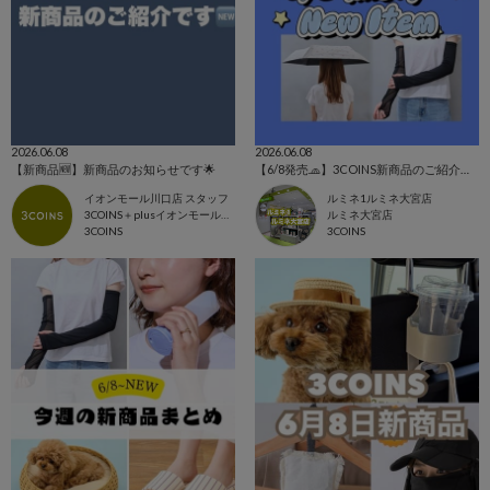
2026.06.08
2026.06.08
【新商品🆕】新商品のお知らせです🌟
【6/8発売🧢】3COINS新商品のご紹介✊🏻‪❤️‍🔥
イオンモール川口店 スタッフ
ルミネ1ルミネ大宮店
3COINS＋plusイオンモール川口店
ルミネ大宮店
3COINS
3COINS