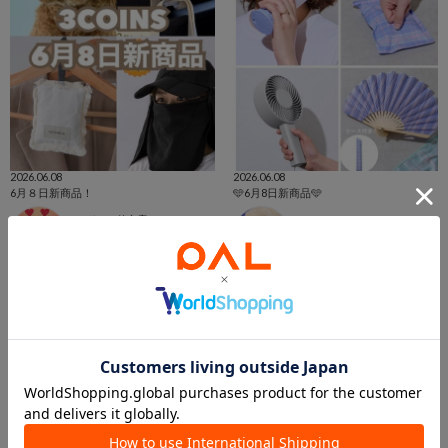
2026.06.08
2026.06.08
6月８日新商品！
🩵6月8日新商品🩵
ヨドバシ仙台店
shino
3COINS+plus ヨドバシ仙台店
宇都宮インターパークビレッジ店
3COINS
3COINS