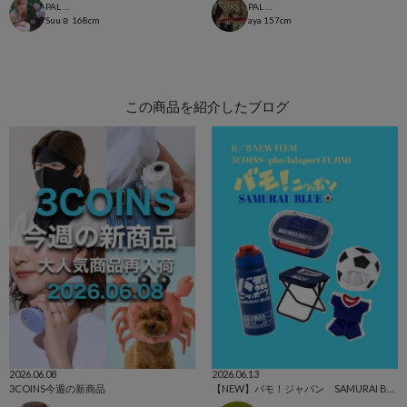
PAL CLOSET店
PAL CLOSET店
Suu☺︎
168cm
aya
157cm
この商品を紹介したブログ
2026.06.08
2026.06.13
3COINS今週の新商品
【NEW】バモ！ジャパン SAMURAI BLUE⚽️