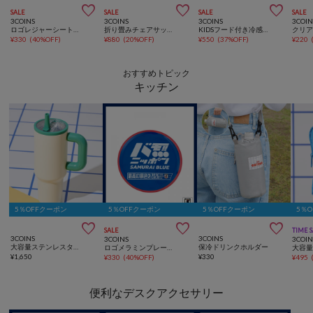



SALE
SALE
SALE
SALE
3COINS
3COINS
3COINS
3COIN
ロゴレジャーシートサッカー日本代表ver.
折り畳みチェアサッカー日本代表ver.
KIDSフード付き冷感タオルサッカー日本代表ver.
¥
330
(
40%OFF
)
¥
880
(
20%OFF
)
¥
550
(
37%OFF
)
¥
220
おすすめトピック
キッチン
5％OFFクーポン
5％OFFクーポン
5％OFFクーポン
5％



SALE
TIME 
3COINS
3COINS
3COINS
3COIN
大容量ステンレスタンブラー：1.1L／CUSTOM TUMBLER
保冷ドリンクホルダー
ロゴメラミンプレートサッカー日本代表ver.
¥
1,650
¥
330
¥
330
(
40%OFF
)
¥
495
便利なデスクアクセサリー