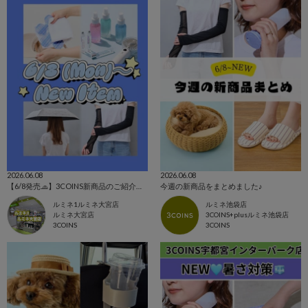
2026.06.08
2026.06.08
【6/8発売🧢】3COINS新商品のご紹介✊🏻‪❤️‍🔥
今週の新商品をまとめました♪
ルミネ1ルミネ大宮店
ルミネ池袋店
ルミネ大宮店
3COINS+plusルミネ池袋店
3COINS
3COINS