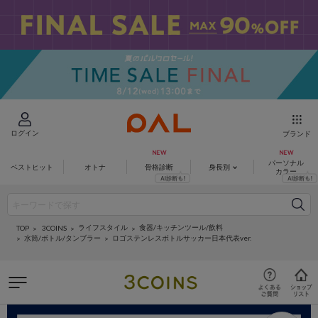
ログイン
ブランド
パーソナル
ベストヒット
オトナ
骨格診断
身長別
カラー
ライフスタイル
食器/キッチンツール/飲料
3COINS
TOP
水筒/ボトル/タンブラー
ロゴステンレスボトルサッカー日本代表ver.