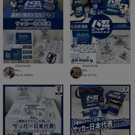
2026.06.08
2026.06.08
PAL CLOSET店
PAL CLOSET店
Suu☺︎
168cm
aya
157cm