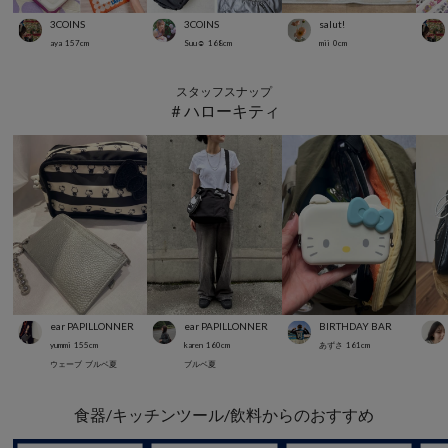
3COINS
3COINS
salut!
aya
157
cm
Suu☺︎
168
cm
mii
0
cm
スタッフスナップ
＃ハローキティ
ear PAPILLONNER
ear PAPILLONNER
BIRTHDAY BAR
yummi
155
cm
karen
160
cm
あずさ
161
cm
ウェーブ
ブルベ夏
ブルベ夏
食器/キッチンツール/飲料からのおすすめ