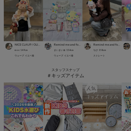
NICE CLAUP / OLIVE des OLIVE OUTLET
Remind me and forever
Remind me and forever
m o e
149
cm
まいまい🎀
154
cm
ちひ
158
cm
ウェーブ
イエベ春
ウェーブ
イエベ春
ストレート
スタッフスナップ
＃キッズアイテム