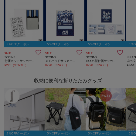
5％OFFクーポン
5％OFFクーポン
5％OFFクーポン
5％



SALE
SALE
SALE
3COIN
3COINS
3COINS
3COINS
ぷっ
付箋セットサッカー日本代表ver.
メモパッドサッカー日本代表ver.
BOOK型付箋サッカー日本代表ver.
¥
220
¥
220
(
33%OFF
)
¥
220
(
33%OFF
)
¥
220
(
33%OFF
)
収納に便利な折りたたみグッズ
5％OFFクーポン
5％OFFクーポン
5％OFFクーポン
5％