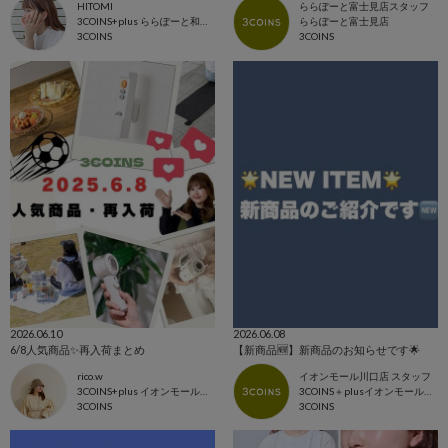
HITOMI
ららぽーと富士見店スタッフ
3COINS+plus ららぽーと和泉店
ららぽーと富士見店
3COINS
3COINS
2026.06.10
2026.06.08
6/8人気商品✨再入荷まとめ
【新商品🆕】新商品のお知らせです🌟
rico.w
イオンモール川口店 スタッフ
3COINS+plus イオンモール日吉津店
3COINS＋plusイオンモール川口店
3COINS
3COINS