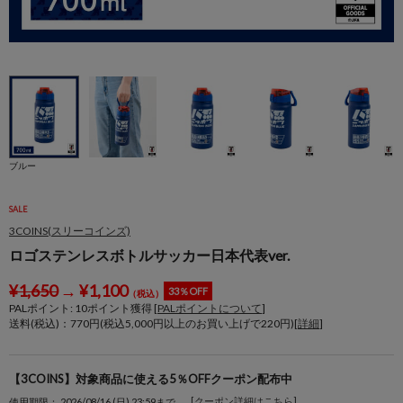
身
ブルー
SALE
3COINS(スリーコインズ)
ロゴステンレスボトルサッカー日本代表ver.
¥
1,650
→
¥
1,100
33％OFF
（税込）
PALポイント:
10
ポイント獲得 [
PALポイントについて
]
送料(税込)：770円(税込5,000円以上のお買い上げで220円)[
詳細
]
【3COINS】対象商品に使える5％OFFクーポン配布中
[クーポン詳細はこちら]
使用期限： 2026/08/16 (日) 23:59まで