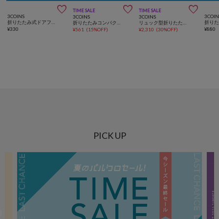



TIME SALE
TIME SALE
3COINS
3COIN
3COINS
3COINS
折りたたみ式ドアフックハンガー
折り
折りたたみコンパクトチェア
リュック型折りたたみチェア
¥
330
¥
880
¥
561
(
15%OFF
)
¥
2,310
(
30%OFF
)
PICK UP