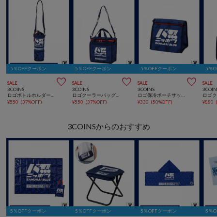
5％OFFクーポン
5％OFFクーポン
5％OFFクーポン
5％



SALE
SALE
SALE
SALE
3COINS
3COINS
3COINS
3COIN
ロゴボトルホルダーサッカー日本代表ver.
ロゴクーラーバッグ：Sサッカー日本代表ver.
ロゴ保冷ポーチサッカー日本代表ver.
¥
550
(
37%OFF
)
¥
550
(
37%OFF
)
¥
330
(
50%OFF
)
¥
880
3COINSからのおすすめ
5％OFFクーポン
5％OFFクーポン
5％OFFクーポン
5％