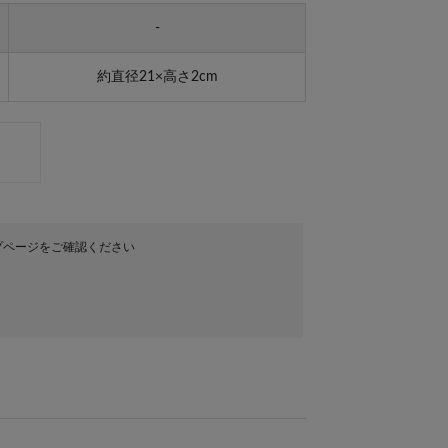
-
約直径21×高さ2cm
プページをご確認ください