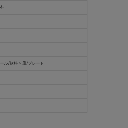
M-
ール/飲料
>
皿/プレート