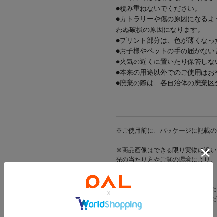
●積み重ねないでください。
●カトラリーや傷の原因になるよ
わぬ破損の原因になります。
●プリント部分は、色が薄くなっ
●お子様やペットの手の届かない
●火気の近くに置いたり保管しな
●本来の用途以外でのご使用はお
●廃棄の際は、各自治体の廃棄区
※ご使用前に、パッケージに記載の
※商品画像はできる限り実物に近い
光の当たり方やご覧の環境により、
ざいます。
※出荷前に商品不具合が確認された
該当商品をキャンセルさせていただ