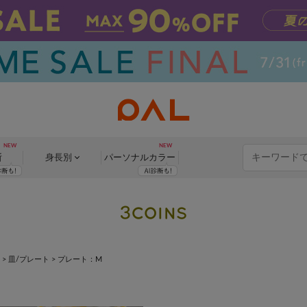
断
身長別
パーソナル
カラー
>
皿/プレート
>
プレート：M