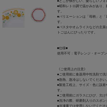
●どこか懐かしい、愛らしいフォ
●昭和レトロ調で温かみがあり、
す。
●バリエーションは「苺柄」と「
す。
●パスタやオムライスなどの主菜
トごはんにぴったりです。
■仕様■
使用不可：電子レンジ・オーブ
《ご使用上の注意》
●ご使用前に食器用中性洗剤で洗
●急熱、急冷はしないでください
●製造工程上、サイズ・色に誤差
す。
●ご使用前にガラスにひび、欠け
●洗浄の際、研磨剤入りのスポン
●冷凍庫では使用しないでくださ