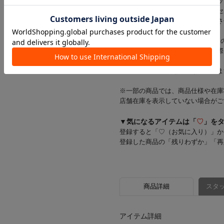
※当店では店舗とオンラインショッ
在庫状況により一部商品をキャンセ
在庫をご用意できた商品のみ発送さ
※お支払い方法がd払い・メルペイ
一部商品のキャンセルが発生した際
す。
お客様にはご迷惑をおかけいたしま
※一部の商品では、商品仕様や在庫
店舗在庫を表示していない場合がご
▼気になるアイテムは「
♡
」を
登録すると「♡（お気に入り）」か
登録した商品の「残りわずか」「再
商品詳細
スタッ
アイテム詳細