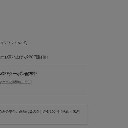
ポイントについて
]
上のお買い上げで220円)[
詳細
]
％OFFクーポン配布中
[クーポン詳細はこちら]
e商品のみの場合、商品代金の合計が1,650円（税込）未満