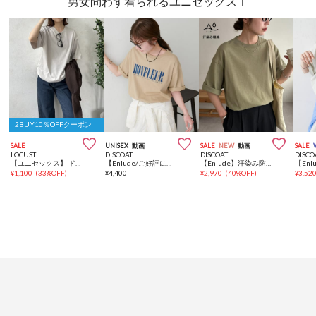
男女問わず着られるユニセックスＴ
2BUY10％OFFクーポン



SALE
UNISEX
動画
SALE
NEW
動画
SALE
LOCUST
DISCOAT
DISCOAT
DISCO
【ユニセックス】 ドロスト機能Ｔ
【Enlude/ご好評につき新色追加！】フレンチロゴTシャツ《ユニセックス》
【Enlude】汗染み防止ユーティリティTシャツ《ユニセックス》
¥
1,100
(
33%OFF
)
¥
4,400
¥
2,970
(
40%OFF
)
¥
3,52