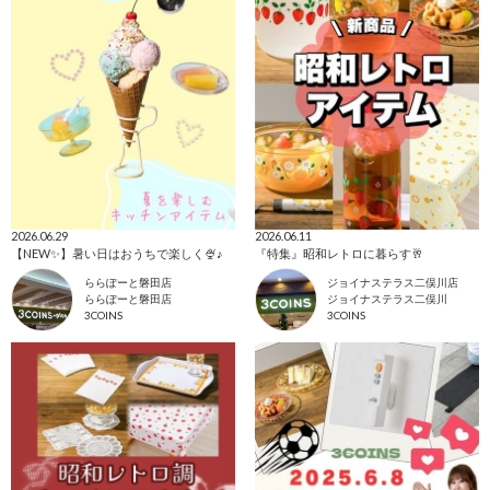
2026.06.29
2026.06.11
【NEW✨】暑い日はおうちで楽しく🍨♪
『特集』昭和レトロに暮らす🥂
ららぽーと磐田店
ジョイナステラス二俣川店
ららぽーと磐田店
ジョイナステラス二俣川
3COINS
3COINS