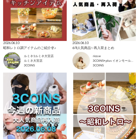
2026.06.10
2026.06.10
昭和レトロ調アイテムのご紹介🍨♪
6/8人気商品✨再入荷まとめ
ルミネ1ルミネ大宮店
rico.w
ルミネ大宮店
3COINS+plus イオンモール日吉津店
3COINS
3COINS