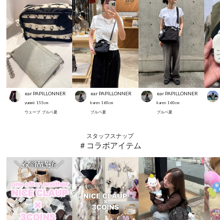
ear PAPILLONNER
ear PAPILLONNER
ear PAPILLONNER
yummi
155
cm
karen
160
cm
karen
160
cm
ウェーブ
ブルベ夏
ブルベ夏
ブルベ夏
スタッフスナップ
＃コラボアイテム