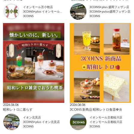
イオンモール苫小牧店
3COINS+plus 盛岡フェザン店
3COINS+plus イオンモール苫小牧店
3COINS+pulus盛岡フェザン店
3COINS
3COINS
2026.06.06
2026.06.06
昭和レトロに暮らす
3COINS 新商品 昭和レトロ食器🍓🌼
イオン北見店
イオンモール京都桂川店
3COINS+plus イオン北見店
イオンモール京都桂川店
3COINS
3COINS