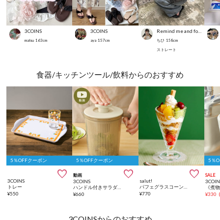
3COINS
3COINS
Remind me and forever
matsu
163
cm
aya
157
cm
ちひ
158
cm
ストレート
食器/キッチンツール/飲料からのおすすめ
5％OFFクーポン
5％OFFクーポン
5％



動画
SALE
3COINS
salut!
3COINS
3COIN
トレー
パフェグラスコーン／純喫茶
ハンドル付きサラダスピナー／KITINTO
¥
550
¥
770
¥
660
¥
330
3COINSからのおすすめ