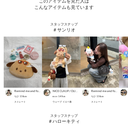
このアイテムを見た人は
こんなアイテムも見ています
スタッフスナップ
＃サンリオ
Remind me and forever
NICE CLAUP / OLIVE des OLIVE OUTLET
Remind me and forever
ちひ
158
cm
m o e
149
cm
ちひ
158
cm
ストレート
ウェーブ
イエベ春
ストレート
スタッフスナップ
＃ハローキティ