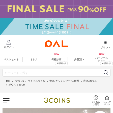
ログイン
ブランド
パーソナル
ベストヒット
オトナ
骨格診断
身長別
カラー
ライフスタイル
食器/キッチンツール/飲料
容器/ボウル
3COINS
TOP
ボウル：350ml