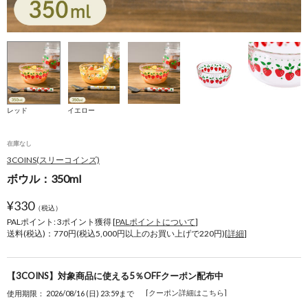
レッド
イエロー
在庫なし
3COINS(スリーコインズ)
ボウル：350ml
¥
330
（税込）
PALポイント: 3
ポイント獲得 [
PALポイントについて
]
送料(税込)：770円(税込5,000円以上のお買い上げで220円)[
詳細
]
【3COINS】対象商品に使える5％OFFクーポン配布中
[クーポン詳細はこちら]
使用期限： 2026/08/16 (日) 23:59まで