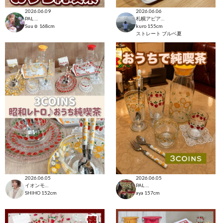
2026.06.09
2026.06.06
PAL CLOSET店
札幌アピア店
Suu☺︎
168cm
kuro
155cm
ストレート
ブルベ夏
2026.06.05
2026.06.05
イオンモール太田店
PAL CLOSET店
SHIHO
152cm
aya
157cm