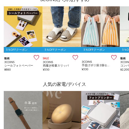
5％OFFクーポン
5％OFFクーポン
5％OFFクーポン
5％



動画
SALE
動画
3COINS
3COINS
3COINS
3COIN
手提げポリ袋 2個セット（各40枚入り）
シールフォトペーパー
両履き軽量スリッパ
¥
330
¥
880
¥
550
¥
2,20
人気の家電/デバイス