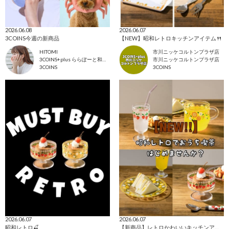
2026.06.08
2026.06.07
3COINS今週の新商品
【NEW】昭和レトロキッチンアイテム🍴
HITOMI
市川ニッケコルトンプラザ店
3COINS+plus ららぽーと和泉店
市川ニッケコルトンプラザ店
3COINS
3COINS
2026.06.07
2026.06.07
昭和レトロ🍒
【新商品】レトロかわいいキッチンアイテム