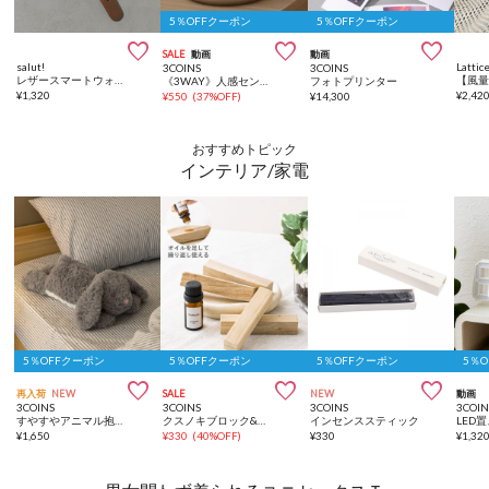
5％OFFクーポン
5％OFFクーポン



SALE
動画
動画
salut!
Lattic
3COINS
3COINS
レザースマートウォッチバンド：42/44/45/49mm対応
《3WAY》人感センサーライト
フォトプリンター
¥
1,320
¥
2,42
¥
550
(
37%OFF
)
¥
14,300
おすすめトピック
インテリア/家電
5％OFFクーポン
5％OFFクーポン
5％OFFクーポン
5％



再入荷
NEW
SALE
NEW
動画
3COINS
3COINS
3COINS
3COIN
すやすやアニマル抱き枕：RABBIT
クスノキブロック&カンフルオイルセット
インセンススティック
¥
1,650
¥
330
(
40%OFF
)
¥
330
¥
1,32