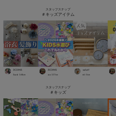
スタッフスナップ
＃キッズアイテム
3COINS
3COINS
salut!
Suu☺︎
168
cm
aya
157
cm
mii
0
cm
スタッフスナップ
＃キッズ