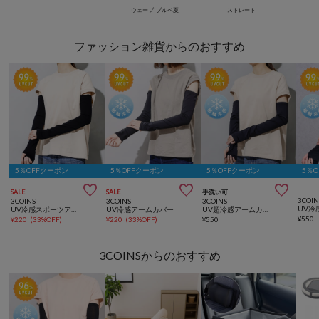
ウェーブ
ブルベ夏
ストレート
ファッション雑貨からのおすすめ
5％OFFクーポン
5％OFFクーポン
5％OFFクーポン
5％



SALE
SALE
手洗い可
3COIN
3COINS
3COINS
3COINS
UV冷感スポーツアームカバー
UV冷感アームカバー
UV超冷感アームカバー
¥
550
¥
220
(
33%OFF
)
¥
220
(
33%OFF
)
¥
550
3COINSからのおすすめ