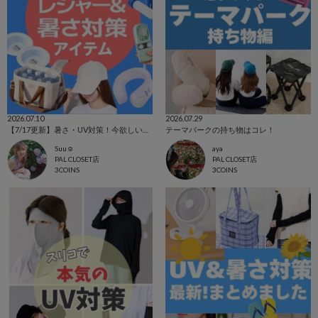
2026.07.10
2026.07.29
【7/17更新】暑さ・UV対策！今欲しいアイテム集めました☺
テーマパークの持ち物はコレ！
Suu☺︎
aya
PAL CLOSET店
PAL CLOSET店
3COINS
3COINS