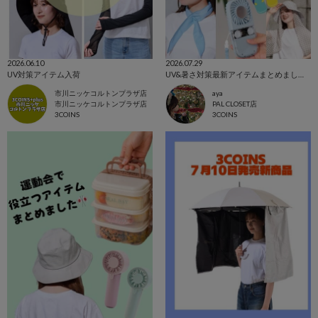
2026.06.10
2026.07.29
UV対策アイテム入荷
UV&暑さ対策最新アイテムまとめました！
市川ニッケコルトンプラザ店
aya
市川ニッケコルトンプラザ店
PAL CLOSET店
3COINS
3COINS