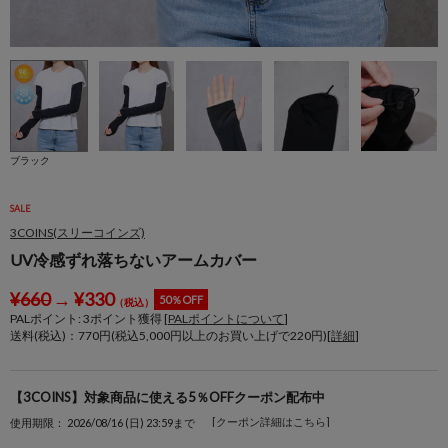
ブラック
SALE
3COINS(スリーコインズ)
UV冷感ずれ落ちないアームカバー
¥
660
→
¥
330
50％OFF
（税込）
PALポイント:
3
ポイント獲得 [
PALポイントについて
]
送料(税込)：770円(税込5,000円以上のお買い上げで220円)[
詳細
]
【3COINS】対象商品に使える5％OFFクーポン配布中
[クーポン詳細はこちら]
使用期限： 2026/08/16 (日) 23:59まで