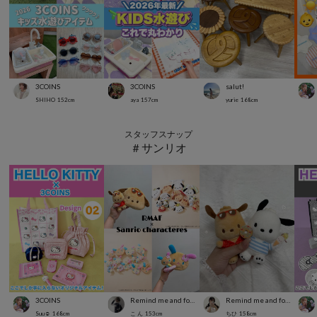
3COINS
3COINS
salut!
SHIHO
152
cm
aya
157
cm
yurie
168
cm
スタッフスナップ
＃サンリオ
3COINS
Remind me and forever
Remind me and forever
Suu☺︎
168
cm
こ ん
153
cm
ちひ
158
cm