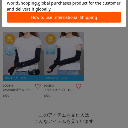
5％OFFクーポン
5％OFFクーポン
3COINS
3COINS
UV冷感時計用スリット付アームカバー
《冷たさキープ》HIETECアームカバー
¥550
¥550
このアイテムを見た人は
こんなアイテムも見ています