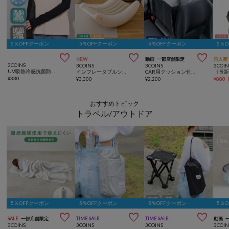
5％OFFクーポン
5％OFFクーポン
5％OFFクーポン
5％



NEW
動画
一部店舗限定
再入荷
3COINS
3COINS
3COINS
3COIN
UV吸熱冷感抗菌防臭アームカバー
インフレータブルシーソーチェア
CAR用クッション付き収納BOX
¥
330
¥
3,300
¥
2,200
¥
880
おすすめトピック
トラベル/アウトドア
5％OFFクーポン
5％OFFクーポン
5％OFFクーポン
5％



SALE
一部店舗限定
TIME SALE
TIME SALE
動画
3COINS
3COINS
3COINS
3COIN