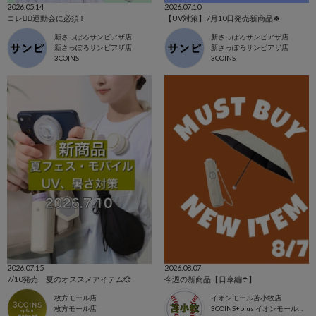
2026.05.14
2026.07.10
コレ☝🏻運動会に必須‼️
【UV対策】7月10日発売新商品🍀
新さっぽろサンピアザ店
新さっぽろサンピアザ店
新さっぽろサンピアザ店
新さっぽろサンピアザ店
3COINS
3COINS
2026.07.15
2026.08.07
7/10発売 夏のオススメアイテム💞
今週の新商品【日傘編☂️】
枚方モール店
イオンモール苫小牧店
枚方モール店
3COINS+plus イオンモール苫小牧店