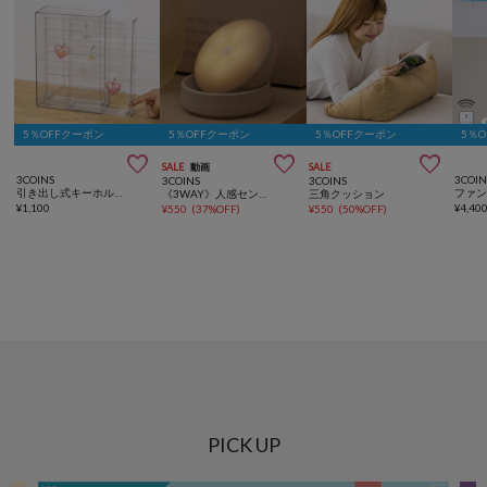
5％OFFクーポン
5％OFFクーポン
5％OFFクーポン
5％



SALE
動画
SALE
3COINS
3COIN
3COINS
3COINS
引き出し式キーホルダーケース／コレクション収納
《3WAY》人感センサーライト
三角クッション
¥
1,100
¥
4,40
¥
550
(
37%OFF
)
¥
550
(
50%OFF
)
PICK UP