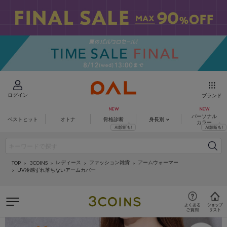
ログイン
ブランド
パーソナル
ベストヒット
オトナ
骨格診断
身長別
カラー
レディース
ファッション雑貨
アームウォーマー
3COINS
TOP
UV冷感ずれ落ちないアームカバー