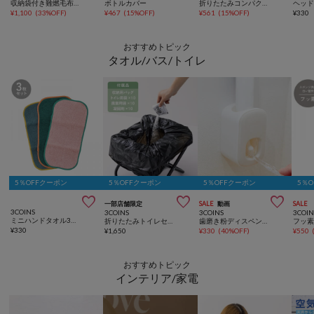
収納袋付き難燃毛布：150×130cm／SOBANI
ボトルカバー
折りたたみコンパクトチェア
¥
1,100
(
33%OFF
)
¥
467
(
15%OFF
)
¥
561
(
15%OFF
)
¥
330
おすすめトピック
タオル/バス/トイレ
5％OFFクーポン
5％OFFクーポン
5％OFFクーポン
5％



一部店舗限定
SALE
動画
SALE
3COINS
3COINS
3COINS
3COIN
ミニハンドタオル3枚セット：11×22cm
折りたたみトイレセット／SOBANI
歯磨き粉ディスペンサー
¥
330
¥
1,650
¥
330
(
40%OFF
)
¥
550
おすすめトピック
インテリア/家電