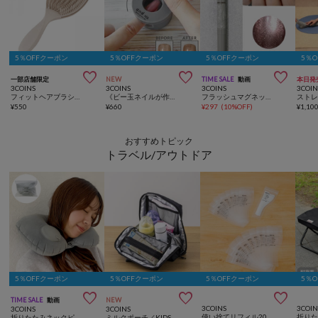
5％OFFクーポン
5％OFFクーポン
5％OFFクーポン
5％



一部店舗限定
NEW
TIME SALE
動画
本日発
3COINS
3COINS
3COINS
3COIN
フィットヘアブラシ／and us
《ビー玉ネイルが作れる》マグネイルメーカー／and us
フラッシュマグネットスティックネイルジェル／and us
¥
550
¥
660
¥
297
(
10%OFF
)
¥
1,10
おすすめトピック
トラベル/アウトドア
5％OFFクーポン
5％OFFクーポン
5％OFFクーポン
5％



TIME SALE
動画
NEW
3COINS
3COIN
3COINS
3COINS
使い捨てリフィル20ピースセット：10ml
折り
折りたたみネックピロー
ミルクポーチ／KIDSトラベル