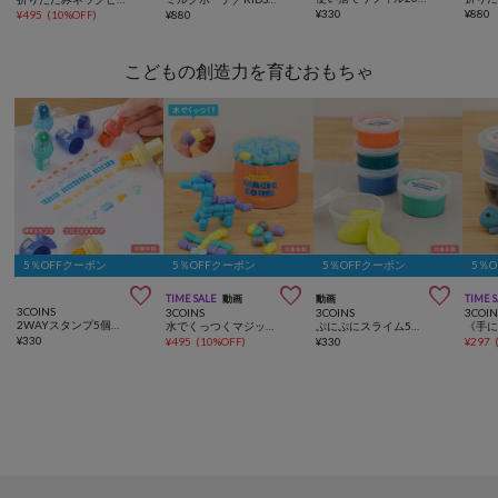
¥
330
¥
880
¥
495
(
10%OFF
)
¥
880
こどもの創造力を育むおもちゃ
5％OFFクーポン
5％OFFクーポン
5％OFFクーポン
5％



TIME SALE
動画
動画
TIME 
3COINS
3COINS
3COINS
3COIN
2WAYスタンプ5個セット
水でくっつくマジックコーン
ぷにぷにスライム5個セット
¥
330
¥
495
(
10%OFF
)
¥
330
¥
297