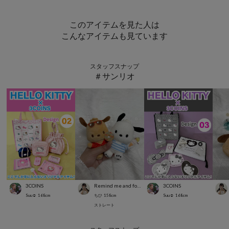
このアイテムを見た人は
こんなアイテムも見ています
スタッフスナップ
＃サンリオ
3COINS
Remind me and forever
3COINS
Suu☺︎
168
cm
ちひ
158
cm
Suu☺︎
168
cm
ストレート