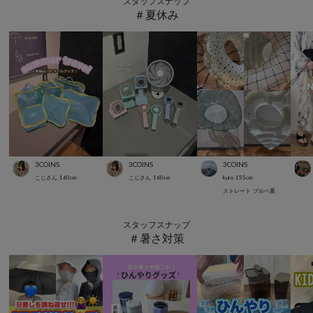
スタッフスナップ
＃夏休み
3COINS
3COINS
3COINS
こじさん
160
cm
こじさん
160
cm
kuro
155
cm
ストレート
ブルベ夏
スタッフスナップ
＃暑さ対策