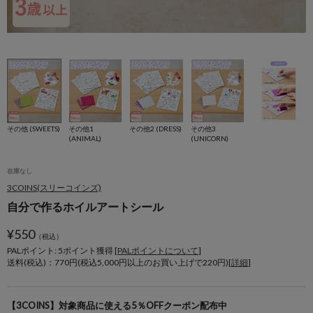
その他 (SWEETS)
その他1
その他2 (DRESS)
その他3
(ANIMAL)
(UNICORN)
在庫なし
3COINS(スリーコインズ)
自分で作るホイルアートシール
¥
550
（税込）
PALポイント: 5
ポイント獲得 [
PALポイントについて
]
送料(税込)：770円(税込5,000円以上のお買い上げで220円)[
詳細
]
【3COINS】対象商品に使える5％OFFクーポン配布中