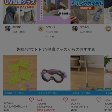
3COINS
3COINS
3COINS
Suu☺︎
168
cm
rico.w
163
cm
Suu☺︎
168
cm
イエベ春
趣味/アウトドア/健康グッズからのおすすめ
5％OFFクーポン
5％OFFクーポン
5％OFFクーポン
5％



SALE
NEW
NEW
3COINS
3COINS
3COINS
3COIN
ねんどの型4個セット
KIDSゴーグル
ホッピングトイ
¥
330
¥
330
(
40%OFF
)
¥
880
¥
3,30