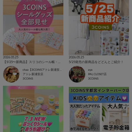
2026.05.25
2026.05.25
【5/25〜新商品】スリコのシール帳・シールアイテム全部見せます💡✨
5/25発売の新商品をどどんとご紹介！
chaa【3COINSアトレ新浦安店】
aya
アトレ新浦安店
PAL CLOSET店
3COINS
3COINS