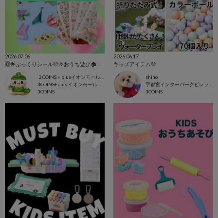
2026.07.06
2026.06.17
🆕🌟ぷっくりシール🩷＆おうち遊び🏠アイテム
キッズアイテム🩵
３COINS＋plusイオンモール上尾
shino
3COINS+plus イオンモール上尾店
宇都宮インターパークビレッジ店
3COINS
3COINS