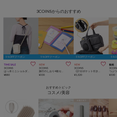
3COINSからのおすすめ
5％OFFクーポン
5％OFFクーポン
5％OFFクーポン
5％



TIME SALE
NEW
NEW
動画
3COINS
3COINS
3COINS
3COIN
はっ水ミニショルダーバッグ
旅行のしおり4枚セット／KIDSトラベル
《計12ポケット付き！》バッグインバッグ／KIDSトラベル
つぶ
¥
880
¥
330
¥
1,320
¥
330
おすすめトピック
コスメ/美容