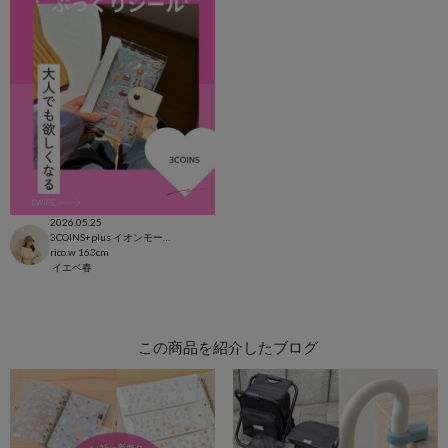
2026.05.25
3COINS+plus イオンモール日吉津店
rico.w
163cm
イエベ春
この商品を紹介したブログ