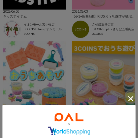
2026.06.05
2026.06.03
キッズアイテム
【6/1~新商品‼️】KIDSおうち遊びが登場致しました
イオンモール苫小牧店
させぼ五番街店
3COINS+plus イオンモール苫小牧店
３COINS+plus させぼ五番街店
3COINS
3COINS
2026.06.03
2026.06.01
おうちあそび🏠
3COINSのおうち遊び🐥