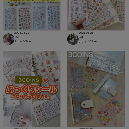
2026.05.28
2026.05.25
PAL CLOSET店
PAL CLOSET店
Suu☺︎
168cm
ナナオ
163cm