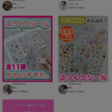
2026.05.25
2026.05.25
PAL CLOSET店
イオンモール太田店
aya
157cm
SHIHO
152cm
2026.05.25
2026.05.25
PAL CLOSET店
PAL CLOSET店
Suu☺︎
168cm
matsu
163cm