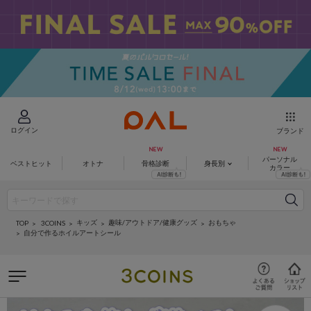
ログイン
ブランド
パーソナル
ベストヒット
オトナ
骨格診断
身長別
カラー
キッズ
趣味/アウトドア/健康グッズ
おもちゃ
3COINS
TOP
自分で作るホイルアートシール