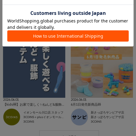
東京ドームシティラクーア店
3COINS+plus青葉台東急スクエア店
東京ドームシティ ラクーア
青葉台東急スクエア
3COINS
3COINS
2026.06.01
2026.06.01
【kids🆕】お家で楽しく✨ねんど&服飾アイテム🎶
6月1日発売新商品🧸
イオンモール川口店 スタッフ
新さっぽろサンピアザ店
3COINS＋plusイオンモール川口店
新さっぽろサンピアザ店
3COINS
3COINS