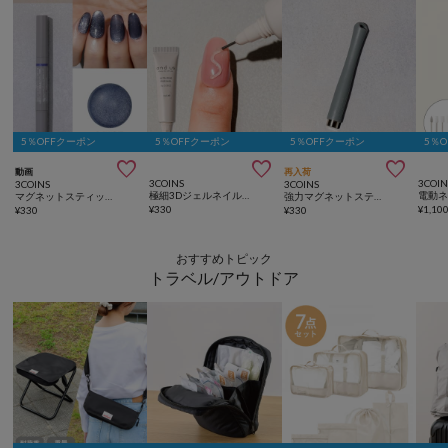
5％OFFクーポン
5％OFFクーポン
5％OFFクーポン
5％



動画
再入荷
3COINS
3COIN
3COINS
3COINS
極細3Dジェルネイル／and us
マグネットスティックネイルジェル／and us
強力マグネットスティック／and us
¥
330
¥
1,10
¥
330
¥
330
おすすめトピック
トラベル/アウトドア