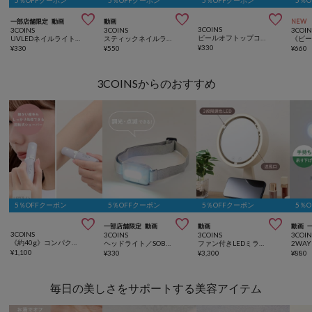
5％OFFクーポン
5％OFFクーポン
5％OFFクーポン
5％



一部店舗限定
動画
動画
NEW
3COINS
3COINS
3COINS
3COIN
ピールオフトップコートスティックネイルジェル／and us
UVLEDネイルライト／and us
スティックネイルライト／and us
¥
330
¥
330
¥
550
¥
660
3COINSからのおすすめ
5％OFFクーポン
5％OFFクーポン
5％OFFクーポン
5％



一部店舗限定
動画
動画
動画
3COINS
3COINS
3COINS
3COIN
《約40g》コンパクトシェーバー／and us
ヘッドライト／SOBANI
ファン付きLEDミラー／and us
¥
1,100
¥
330
¥
3,300
¥
880
毎日の美しさをサポートする美容アイテム