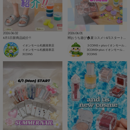
2026.06.02
2026.06.01
6月1日新商品紹介!!
🆕おうち遊び🏠夏コスメ✨6/1スタート新商品まとめ🩵
イオンモール札幌発寒店
３COINS＋plusイオンモール上尾
イオンモール札幌発寒店
3COINS+plus イオンモール上尾店
3COINS
3COINS