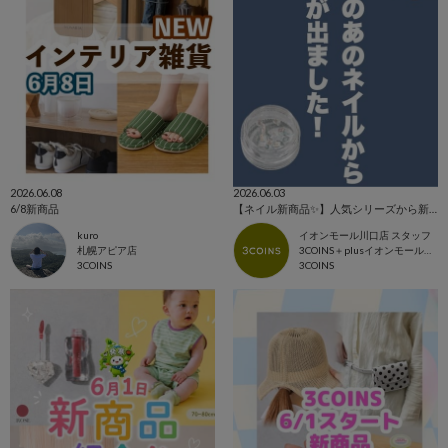
2026.06.08
2026.06.03
6/8新商品
【ネイル新商品✨】人気シリーズから新色が出ました‼️✨
kuro
イオンモール川口店 スタッフ
札幌アピア店
3COINS＋plusイオンモール川口店
3COINS
3COINS