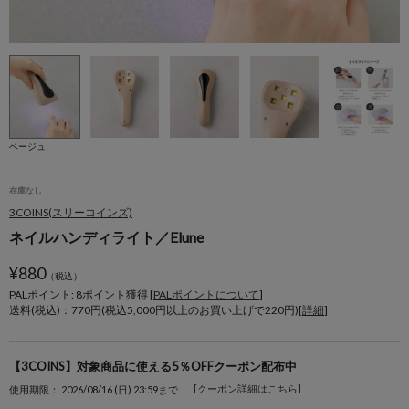
ベージュ
在庫なし
3COINS(スリーコインズ)
ネイルハンディライト／Elune
¥
880
（税込）
PALポイント: 8
ポイント獲得 [
PALポイントについて
]
送料(税込)：770円(税込5,000円以上のお買い上げで220円)[
詳細
]
【3COINS】対象商品に使える5％OFFクーポン配布中
[クーポン詳細はこちら]
使用期限： 2026/08/16 (日) 23:59まで