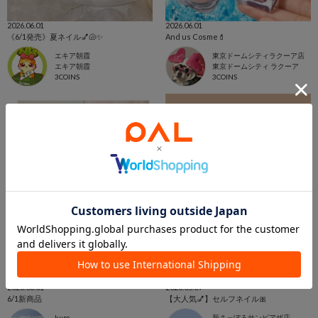
2026.06.01
2026.06.01
《6/1発売》夏ネイル💅🐚✨
And us Cosme💄
エキア朝霞
東京ドームシティラクーア店
エキア朝霞
東京ドームシティ ラクーア
3COINS
3COINS
2026.06.01
2026.05.09
6/1新商品
【大人気💅】セルフネイル🎀
kuro
新さっぽろサンピアザ店