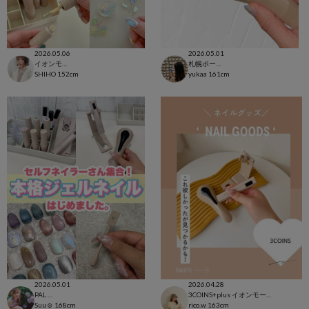
2026.05.06
2026.05.01
イオンモール太田店
札幌ポールタウン店
SHIHO
152cm
yukaa
161cm
2026.05.01
2026.04.28
PAL CLOSET店
3COINS+plus イオンモール日吉津店
Suu☺︎
168cm
rico.w
163cm