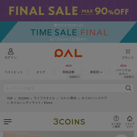
ログイン
ブランド
パーソナル
ベストヒット
オトナ
骨格診断
身長別
カラー
ライフスタイル
コスメ/香水
ネイル/ハンドケア
3COINS
TOP
ネイルハンディライト／Elune