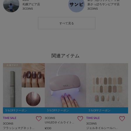
札幌アピア店
新さっぽろサンピアザ店
3COINS
3COINS
5％OFFクーポン
5％OFFクーポン
5％OFFクーポン
3COINS
TIME SALE
TIME SALE
UVLEDネイルライト／and us
3COINS
3COINS
フラッシュマグネットスティックネイルジェル／and us
ジェルネイルシールハンド／and us
¥330