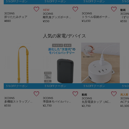
5％OFFクーポン
5％OFFクーポン
5％OFFクーポン
5％



NEW
動画
3COINS
3COINS
3COINS
3COIN
折りたたみチェア
トラベル収納ポーチ7点セット
離乳食グッズポーチ／KIDSトラベル
¥
880
¥
1,650
¥
550
¥
550
人気の家電/デバイス
5％OFFクーポン
5％OFFクーポン
5％OFFクーポン
5％



動画
再入荷
3COINS
3COINS
3COINS
3COIN
多機能ストラップ／推し活
準固体モバイルバッテリー5000mAh
丸型電源タップ（AC×2/USB×2/TYPEC×1）：1ｍ
¥
550
¥
2,750
¥
2,750
¥
1,10