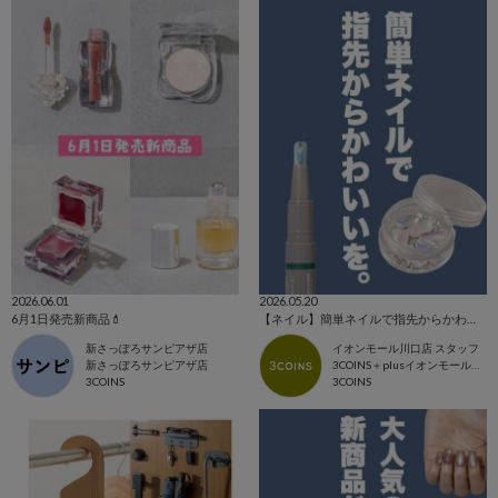
2026.06.01
2026.05.20
6月1日発売新商品💄
【ネイル】簡単ネイルで指先からかわいい✨
新さっぽろサンピアザ店
イオンモール川口店 スタッフ
新さっぽろサンピアザ店
3COINS＋plusイオンモール川口店
3COINS
3COINS