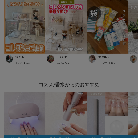
3COINS
3COINS
3COINS
ナナオ
163
cm
aya
157
cm
HITOMI
165
cm
コスメ/香水からのおすすめ