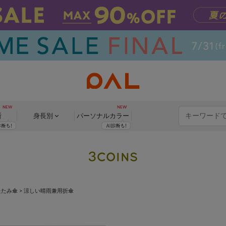
断
身長別
パーソナル
カラー
たたみ傘
>
涼しい晴雨兼用折傘