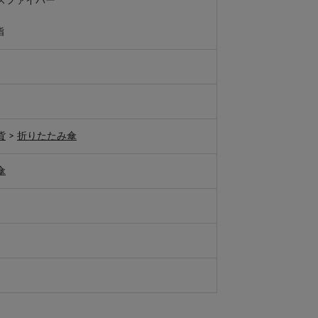
スファイバー
脂
貨
>
折りたたみ傘
傘