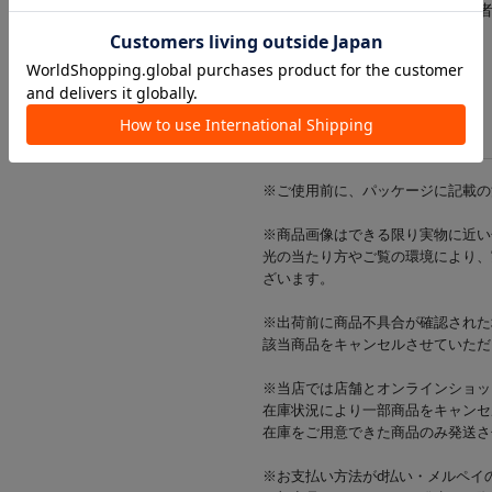
※お子様がお使いの際には保護
/UV対策/日焼け対策/紫外線対策
※ご使用前に、パッケージに記載の
※商品画像はできる限り実物に近い
光の当たり方やご覧の環境により、
ざいます。
※出荷前に商品不具合が確認された
該当商品をキャンセルさせていただ
※当店では店舗とオンラインショッ
在庫状況により一部商品をキャンセ
在庫をご用意できた商品のみ発送さ
※お支払い方法がd払い・メルペイ