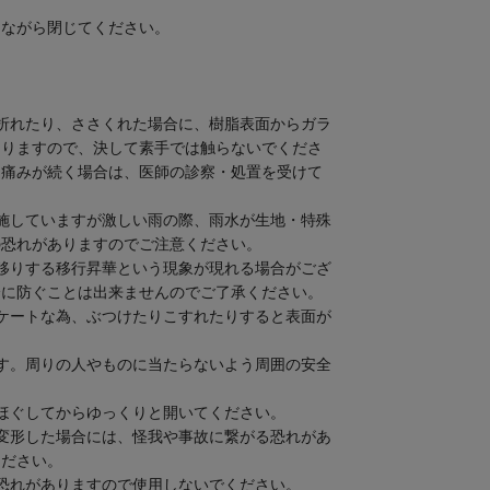
しながら閉じてください。
折れたり、ささくれた場合に、樹脂表面からガラ
ありますので、決して素手では触らないでくださ
て痛みが続く場合は、医師の診察・処置を受けて
施していますが激しい雨の際、雨水が生地・特殊
の恐れがありますのでご注意ください。
移りする移行昇華という現象が現れる場合がござ
全に防ぐことは出来ませんのでご了承ください。
ケートな為、ぶつけたりこすれたりすると表面が
す。周りの人やものに当たらないよう周囲の安全
。
ほぐしてからゆっくりと開いてください。
変形した場合には、怪我や事故に繋がる恐れがあ
ください。
恐れがありますので使用しないでください。