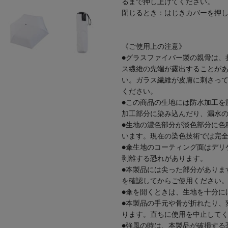
るまで押し上げてください。
閉じるとき：はじきカバーを押
《ご使用上の注意》
●グラスファイバー製の親骨は、
ス繊維の先端が露出することが
い。ガラス繊維が皮膚に刺さっ
ください。
●この商品の生地には防水加工を
加工部分に染み込んだり、漏水
●生地の濃色部分が淡色部分に色
います。現在の染色技術では完
●傘生地のコーティング面はデリ
剥離する恐れがあります。
●本製品には尖った部分がありま
を確認してからご使用ください
●傘を開くときは、生地を十分に
●本製品の手元や骨が折れたり、
ります。直ちに使用を中止して
●強風の時は、本製品が破損する