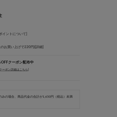
傘
Lポイントについて
]
上のお買い上げで220円)[
詳細
]
％OFFクーポン配布中
[クーポン詳細はこちら]
e商品のみの場合、商品代金の合計が1,650円（税込）未満