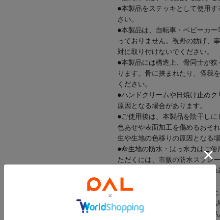
●本製品をステッキとして使用す
さい。
●本製品は、自転車・ベビーカー
っておりません。視野の妨げ、
対に取り付けないでください。
●本製品には構造上、骨同士が狭
ります。骨に挟まれたり、怪我
ください。
●ハンドクリームや日焼け止めク
原因となる場合があります。
●ご使用後は、本製品を陰干しに
色あせや表面加工を傷めるおそ
生や生地の色移りの原因となる
●傘生地の防水・はっ水力はご使
ただくには、市販の防水スプレ
●車の中に放置すると高温多湿の
のでお避けください。
●当製品はJISL1055A法(遮光率
もに100%が確認されましたが
性能を示す数値ではございませ