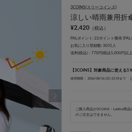
3COINS(スリーコインズ)
涼しい晴雨兼用折
¥
2,420
（税込）
PALポイント: 22ポイント獲得 [
PA
お気に入り登録数:
3031
人
送料(税込)：770円(税込5,000円以
【3COINS】対象商品に使える5
使用期限： 2026/08/16 (日) 23:59まで
ご購入商品が3COINS・Lattic
のご注文はできません。