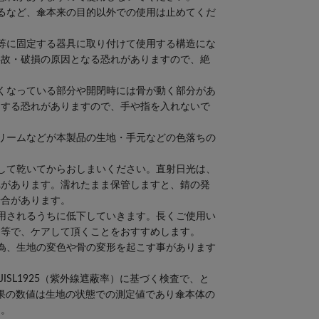
るなど、傘本来の目的以外での使用は止めてくだ
等に固定する器具に取り付けて使用する構造にな
事故・破損の原因となる恐れがありますので、絶
くなっている部分や開閉時には骨が動く部分があ
をする恐れがありますので、手や指を入れないで
リームなどが本製品の生地・手元などの色落ちの
して乾いてからおしまいください。直射日光は、
れがあります。濡れたまま保管しますと、錆の発
場合があります。
用されるうちに低下していきます。長くご使用い
ー等で、ケアして頂くことをおすすめします。
為、生地の変色や骨の変形を起こす事があります
)とJISL1925（紫外線遮蔽率）に基づく検査で、と
結果の数値は生地の状態での測定値であり傘本体の
ん。