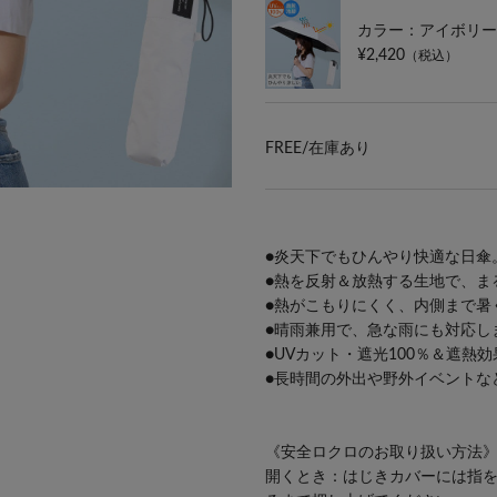
カラー：アイボリー
¥2,420
（税込）
FREE/
在庫あり
●炎天下でもひんやり快適な日傘
●熱を反射＆放熱する生地で、ま
●熱がこもりにくく、内側まで暑
●晴雨兼用で、急な雨にも対応し
●UVカット・遮光100％＆遮熱
●長時間の外出や野外イベントな
《安全ロクロのお取り扱い方法
開くとき：はじきカバーには指