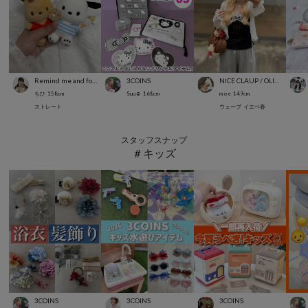
Remind me and forever
3COINS
NICE CLAUP / OLIVE des OLIVE OUTLET
ちひ
158
cm
Suu☺︎
168
cm
m o e
149
cm
ストレート
ウェーブ
イエベ春
スタッフスナップ
＃キッズ
3COINS
3COINS
3COINS