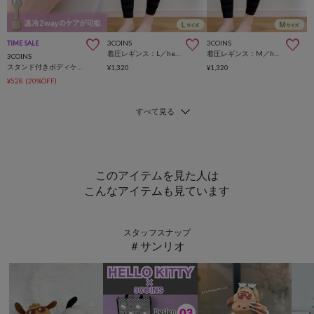
3COINS
3COINS
TIME SALE
着圧レギンス：L／hemle
着圧レギンス：M／hemle
3COINS
スタンド付きボディケアローラー／hemle
¥1,320
¥1,320
¥528
(20%OFF)
このアイテムを見た人は
こんなアイテムも見ています
スタッフスナップ
＃サンリオ