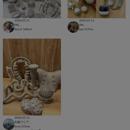
2026.05.11
2026.05.11
PAL CLOSET店
PAL CLOSET店
Suu☺︎
168cm
aya
157cm
2026.05.11
札幌アピア店
kuro
155cm