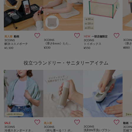



再入荷
動画
NEW
一部店舗限定
3COINS
3COIN
3COINS
3COINS
《厚さ8mm》たためる部分ヨガマット／hemle
解決コスメポーチ
トイボックス
¥
330
¥
880
¥
1,100
¥
550
役立つランドリー・サニタリーアイテム



SALE
再入荷
動画
3COINS
3COINS
3COINS
3COIN
洗剤IN手洗いブラシ
冷感スタンダードタオル：40×100cm
《持ち運べる！》ポータブル洗濯ブラシ