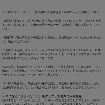
※ご使用前に、パッケージに記載の注意書きをご確認のうえご使用ください。
※商品画像はできる限り実物に近い色味で掲載しておりますが、 光の当たり方
やご覧の環境により、実際の商品と色味やサイズ感が若干異なる場合がござい
ます。
※出荷前に商品不具合が確認された場合は、該当商品をキャンセルさせていた
だく場合がございます。
※当店では店舗とオンラインショップの在庫を別々に管理しているため、在庫
状況により一部商品をキャンセルさせていただき、在庫をご用意できた商品の
み発送させていただく場合がございます。
※お支払い方法がd払い・メルペイの場合、 一部商品のキャンセルが発生した
際は、ご注文全体をキャンセルとさせていただきます。お客様にはご迷惑をお
かけいたしますが、あらかじめご了承ください。
※一部の商品では、商品仕様や在庫状況により正確な在庫表示が難しいため、
店舗在庫を表示していない場合がございます。あらかじめご了承ください。
▼気になるアイテムは「
♡
」をタップしてお気に入り登録！
登録すると「♡（お気に入り）」からいつでも見返すことができます。登録し
た商品の「残りわずか」「再入荷」「値下げ」通知を受け取ることができま