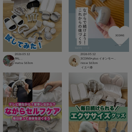
2026.05.12
2026.05.12
PAL CLOSET店
3COINS+plus イオンモール日吉津店
matsu
163cm
rico.w
163cm
イエベ春