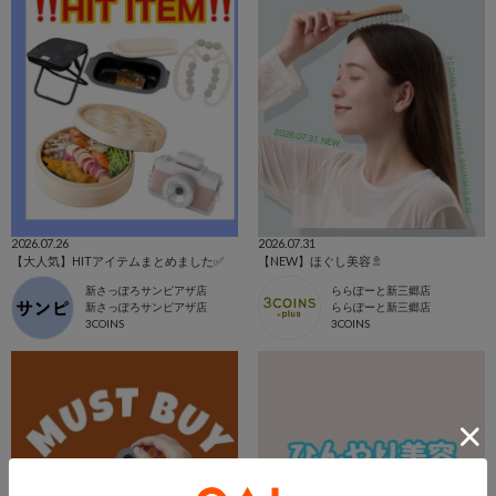
2026.07.26
2026.07.31
【大人気】HITアイテムまとめました✅
【NEW】ほぐし美容🚿
新さっぽろサンピアザ店
ららぽーと新三郷店
新さっぽろサンピアザ店
ららぽーと新三郷店
3COINS
3COINS