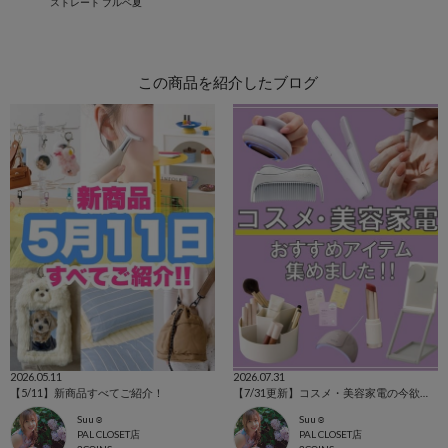
ストレート
ブルベ夏
この商品を紹介したブログ
2026.05.11
2026.07.31
【5/11】新商品すべてご紹介！
【7/31更新】コスメ・美容家電の今欲しいアイテム集めました！
Suu☺︎
Suu☺︎
PAL CLOSET店
PAL CLOSET店