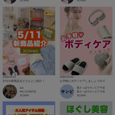
3COINS
3COINS
2026.05.11
2026.05.20
5/11の新商品をどどんとご紹介！
お手軽にボディケアしましょう🩷🎶
aya
新さっぽろサンピアザ店
PAL CLOSET店
新さっぽろサンピアザ店
3COINS
3COINS