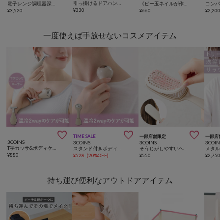
引っ掛けるドアハンガー
電子レンジ調理器深型：1.1L／KITINTO
《ビー玉ネイルが作れる》マグネイルメーカー／and us
¥
330
¥
3,520
¥
660
¥
2,20
一度使えば手放せないコスメアイテム



TIME SALE
一部店舗限定
一部店
3COINS
3COINS
3COINS
3COIN
T字カッサ&ボディケアローラー／hemle
スタンド付きボディケアローラー／hemle
そうじがしやすいヘアブラシ／and us
¥
880
¥
528
(
20%OFF
)
¥
550
¥
2,75
持ち運び便利なアウトドアアイテム