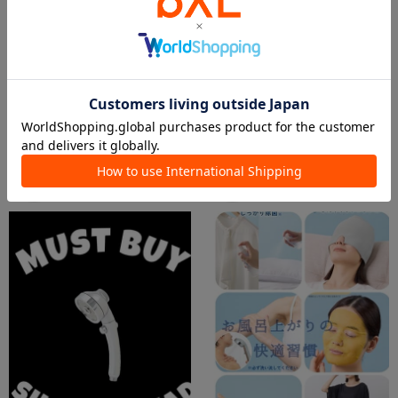
2026.07.31
2026.07.30
今週の新商品【美容アイテム💅】
❄️ひんやり美容❄️
イオンモール苫小牧店
関マーゴ店
3COINS+plus イオンモール苫小牧店
関マーゴ
3COINS
3COINS