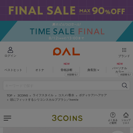
ログイン
ブランド
パーソナル
ベストヒット
オトナ
骨格診断
身長別
カラー
ライフスタイル
コスメ/香水
ボディケア/ヘアケア
3COINS
TOP
頭にフィットするシリコンスカルプブラシ／hemle