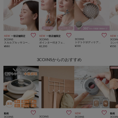



NEW
一部店舗限定
NEW
一部店舗限定
NEW
3COINS
3COINS
3COINS
3COIN
トゲトゲボディケアローラー／hemle
スカルプカッサコーム／and us
ポインター付きフェイスローラー／and us
¥
330
¥
880
¥
2,200
¥
550
3COINSからのおすすめ



動画
NEW
動画
3COINS
3COINS
3COINS
3COIN