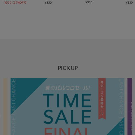
¥
330
¥
550
(
37%OFF
)
¥
330
¥
330
PICK UP