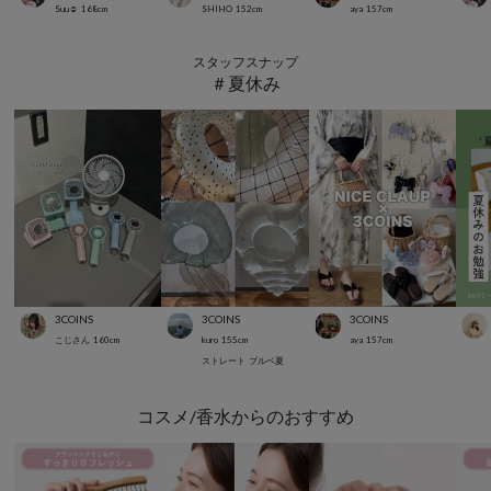
Suu☺︎
168
cm
SHIHO
152
cm
aya
157
cm
スタッフスナップ
＃夏休み
3COINS
3COINS
3COINS
こじさん
160
cm
kuro
155
cm
aya
157
cm
ストレート
ブルベ夏
コスメ/香水からのおすすめ