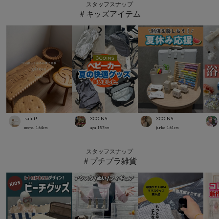
スタッフスナップ
＃キッズアイテム
salut!
3COINS
3COINS
momo.
164
cm
aya
157
cm
junko
161
cm
スタッフスナップ
＃プチプラ雑貨