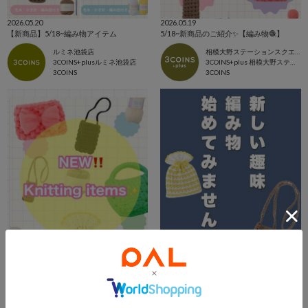
2026.05.20
2026.05.19
【新商品】5/18~編み物アイテム
5/18~新商品のご紹介✨【編み物🧶】
ルミネ池袋店
相模大野ステーションスクエア店
3COINS+plusルミネ池袋店
3COINS+plus 相模大野ステーションスクエア店
3COINS
3COINS
2026.05.19
2026.05.19
新しい趣味は編み物で決まり🧶👀
【5/18新商品】新しい趣味は、編み物で決まり！🧶
市川ニッケコルトンプラザ店
イオンモール川口店 スタッフ