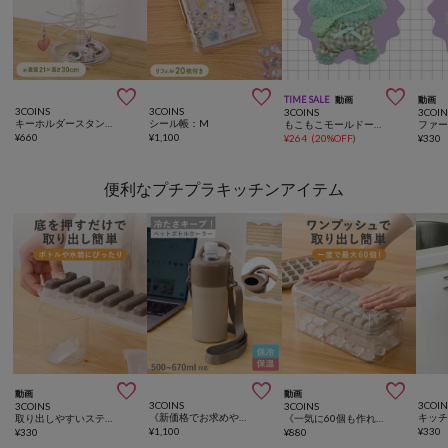



TIME SALE
動画
動画
3COINS
3COINS
3COINS
3COIN
キーホルダースタンド／コレクション収納
シール帳：M
もこもこモールドールキット
¥
660
¥
1,100
¥
264
(
20%OFF
)
¥
330
便利なプチプラキッチンアイテム



動画
動画
3COINS
3COIN
3COINS
3COINS
《新価格でお求めやすくなりました》カラビナ付きペットボトルクーラー/KITINTO
取り出しやすいスティック製氷器／KITINTO
《一気に60個も作れる！》ワンプッシュ製氷器／KITINTO
¥
1,100
¥
330
¥
330
¥
880