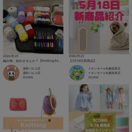
2026.05.23
2026.05.22
編み物、始めませんか？【Knitting Items】
【5月18日新商品】
浦和パルコ店
イオンモール札幌発寒店
浦和パルコ店
イオンモール札幌発寒店
3COINS
3COINS