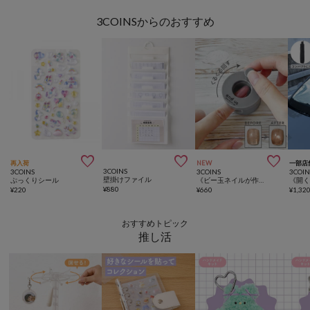
3COINSからのおすすめ



再入荷
NEW
一部店
3COINS
3COINS
3COINS
3COIN
壁掛けファイル
ぷっくりシール
《ビー玉ネイルが作れる》マグネイルメーカー／and us
¥
880
¥
220
¥
660
¥
1,32
おすすめトピック
推し活