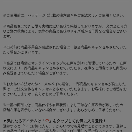
※ご使用前に、パッケージに記載の注意書きをご確認のうえご使用ください。
※商品画像はできる限り実物に近い色味で掲載しておりますが、 光の当たり方
やご覧の環境により、実際の商品と色味やサイズ感が若干異なる場合がござい
ます。
※出荷前に商品不具合が確認された場合は、該当商品をキャンセルさせていた
だく場合がございます。
※当店では店舗とオンラインショップの在庫を別々に管理しているため、在庫
状況により一部商品をキャンセルさせていただき、在庫をご用意できた商品の
み発送させていただく場合がございます。
※お支払い方法がd払い・メルペイの場合、 一部商品のキャンセルが発生した
際は、ご注文全体をキャンセルとさせていただきます。お客様にはご迷惑をお
かけいたしますが、あらかじめご了承ください。
※一部の商品では、商品仕様や在庫状況により正確な在庫表示が難しいため、
店舗在庫を表示していない場合がございます。あらかじめご了承ください。
▼気になるアイテムは「
♡
」をタップしてお気に入り登録！
登録すると「♡（お気に入り）」からいつでも見返すことができます。登録し
た商品の「残りわずか」「再入荷」「値下げ」通知を受け取ることができま