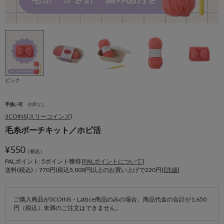
ピンク
手洗い可
在庫なし
3COINS(スリーコインズ)
毛糸ポーチキット／ホビ活
¥
550
（税込）
PALポイント: 5
ポイント獲得 [
PALポイントについて
]
送料(税込)：770円(税込5,000円以上のお買い上げで220円)[
詳細
]
ご購入商品が3COINS・Lattice商品のみの場合、商品代金の合計が1,650
円（税込）未満のご注文はできません。