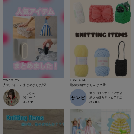
2026.05.25
2026.05.24
人気アイテムまとめました💡
編み物始めませんか？🧶
こじさん
新さっぽろサンピアザ店
関マーゴ
新さっぽろサンピアザ店
3COINS
3COINS