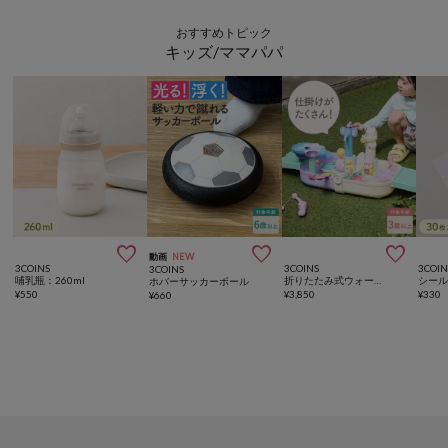
おすすめトピック
キッズ/ママパパ



動画
NEW
3COINS
3COINS
3COIN
3COINS
哺乳瓶：260ml
折りたたみ式ウォータープレイ／KIDS水遊び
シー
ホバーサッカーボール
¥
550
¥
3,850
¥
330
¥
660