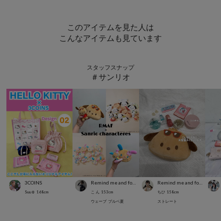
このアイテムを見た人は
こんなアイテムも見ています
スタッフスナップ
＃サンリオ
3COINS
Remind me and forever
Remind me and forever
Suu☺︎
168
cm
こ ん
153
cm
ちひ
158
cm
ウェーブ
ブルベ夏
ストレート