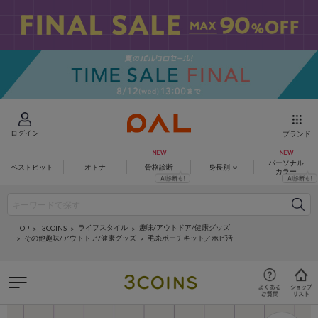
ログイン
ブランド
パーソナル
ベストヒット
オトナ
骨格診断
身長別
カラー
ライフスタイル
趣味/アウトドア/健康グッズ
3COINS
TOP
その他趣味/アウトドア/健康グッズ
毛糸ポーチキット／ホビ活