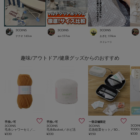
3COINS
3COINS
3COINS
ナナオ
163
cm
aya
157
cm
おぎむ
158
cm
ストレート
趣味/アウトドア/健康グッズからのおすすめ



手洗い可
手洗い可
一部店舗限定
3COIN
3COINS
3COINS
3COINS
TOD
毛糸シャワーセミ／ホビ活
毛糸Basket／ホビ活
応急処置セット／SOBANI
¥
330
¥
330
¥
330
¥
550