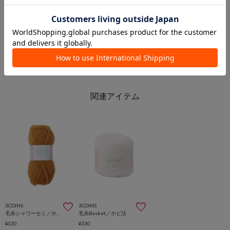
市川ニッケコルトンプラザ店
3COINS＋plusイオンモール川口店
3COINS
3COINS
3COINS
3COINS
毛糸シャワーセミ／ホビ活
毛糸Basket／ホビ活
¥330
¥330