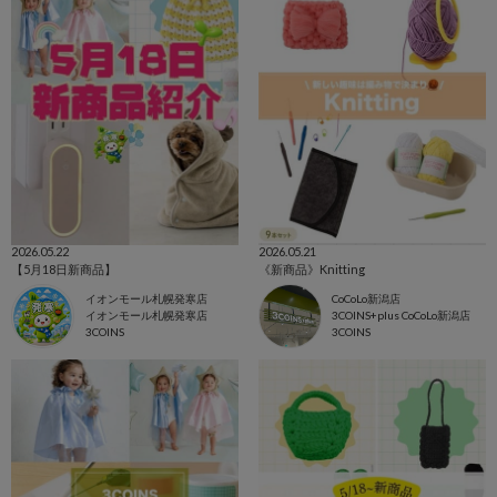
2026.05.22
2026.05.21
【5月18日新商品】
《新商品》Knitting
イオンモール札幌発寒店
CoCoLo新潟店
イオンモール札幌発寒店
3COINS+plus CoCoLo新潟店
3COINS
3COINS