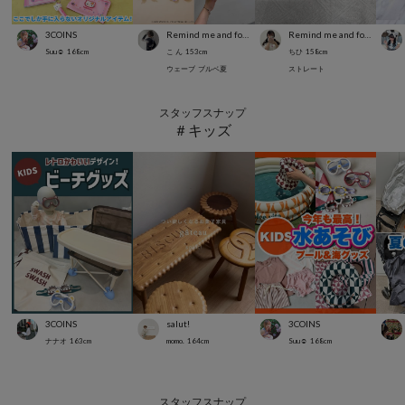
3COINS
Remind me and forever
Remind me and forever
Suu☺︎
168
cm
こ ん
153
cm
ちひ
158
cm
ウェーブ
ブルベ夏
ストレート
スタッフスナップ
＃キッズ
3COINS
salut!
3COINS
ナナオ
163
cm
momo.
164
cm
Suu☺︎
168
cm
スタッフスナップ