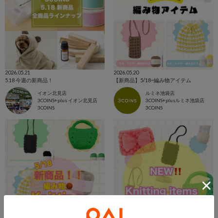
2026.05.21
2026.05.20
5.18 今週の新商品！
【新商品】5/18~編み物アイテム
イオン北見店
ルミネ池袋店
3COINS+plus イオン北見店
3COINS+plusルミネ池袋店
3COINS
3COINS