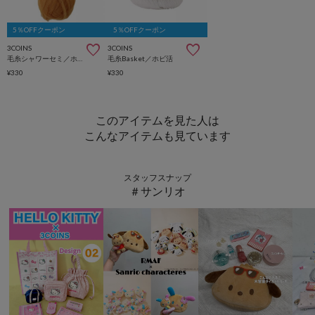
5％OFFクーポン
5％OFFクーポン
3COINS
3COINS
毛糸シャワーセミ／ホビ活
毛糸Basket／ホビ活
¥330
¥330
このアイテムを見た人は
こんなアイテムも見ています
スタッフスナップ
＃サンリオ