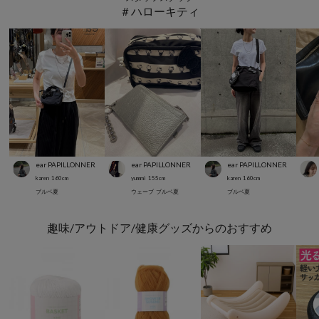
＃ハローキティ
ear PAPILLONNER
ear PAPILLONNER
ear PAPILLONNER
karen
160
cm
yummi
155
cm
karen
160
cm
ブルベ夏
ウェーブ
ブルベ夏
ブルベ夏
趣味/アウトドア/健康グッズからのおすすめ