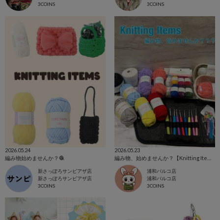
3COINS
3COINS
2026.05.24
2026.05.23
編み物始めませんか？🧶
編み物、始めませんか？【Knitting Items】
新さっぽろサンピアザ店
浦和パルコ店
新さっぽろサンピアザ店
浦和パルコ店
3COINS
3COINS