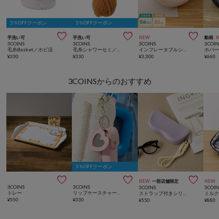
5％OFFクーポン
5％OFFクーポン



手洗い可
手洗い可
NEW
動画
3COINS
3COINS
3COINS
3COIN
毛糸Basket／ホビ活
毛糸シャワーセミ／ホビ活
インフレータブルシーソーチェア
ホバ
¥
330
¥
330
¥
3,300
¥
660
3COINSからのおすすめ
5％OFFクーポン



NEW
一部店舗限定
NEW
3COINS
3COINS
3COINS
3COIN
トレー
リップケースチャーム／CUSTOM TUMBLER
ストラップ付きシリコンメガネケース
¥
550
¥
330
¥
550
¥
880