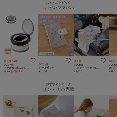
おすすめトピック
キッズ/ママパパ



再入荷
SALE
再入荷
NEW
3COINS
3COINS
3COINS
3COIN
シール帳：M
《長距離移動のお供に》ポータブルトイレ／KIDS
《車やベビーカーに！》おでかけデスク
ホッ
¥
1,100
¥
880
(
60%OFF
)
¥
1,650
¥
880
おすすめトピック
インテリア/家電