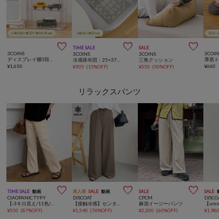



TIME SALE
SALE
3COINS
3COIN
3COINS
3COINS
ディスプレイ棚3段／コレクション収納
厚底
冷感座布団：25×37cm
三角クッション
¥
1,650
¥
660
¥
935
(
15%OFF
)
¥
550
(
50%OFF
)
リラックスパンツ



TIME SALE
動画
再入荷
SALE
動画
SALE
SALE
CIAOPANIC TYPY
DISCOAT
CPCM
DISCO
【-3キロ見え/11色/低身長・高身長対応】すっきりシルエットリブパンツ
【接触冷感】センタープレスカットワイドパンツ
麻混イージーパンツ
¥
550
(
87%OFF
)
¥
1,540
(
76%OFF
)
¥
2,200
(
60%OFF
)
¥
1,98