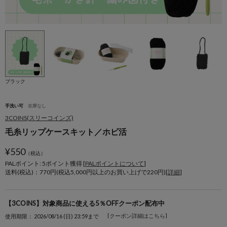
ブラック
手洗い可
在庫なし
3COINS(スリーコインズ)
毛糸リップケースキット／ホビ活
¥
550
（税込）
PALポイント: 5
ポイント獲得 [
PALポイントについて
]
送料(税込)：770円(税込5,000円以上のお買い上げで220円)[
詳細
]
【3COINS】対象商品に使える5％OFFクーポン配布中
[クーポン詳細はこちら]
使用期限： 2026/08/16 (日) 23:59まで