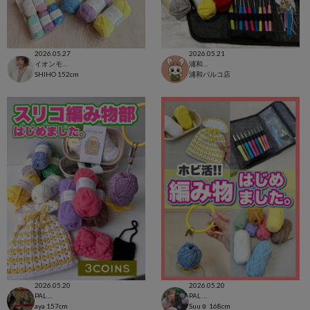
2026.05.27
2026.05.21
イオンモール太田店
浦和パルコ店
SHIHO
152cm
浦和パルコ店
2026.05.20
2026.05.20
PAL CLOSET店
PAL CLOSET店
aya
157cm
Suu☺︎
168cm