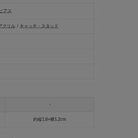
ピアス
アクリル
/
キャッチ・スタッド
-
約縦1.8×横1.2cm