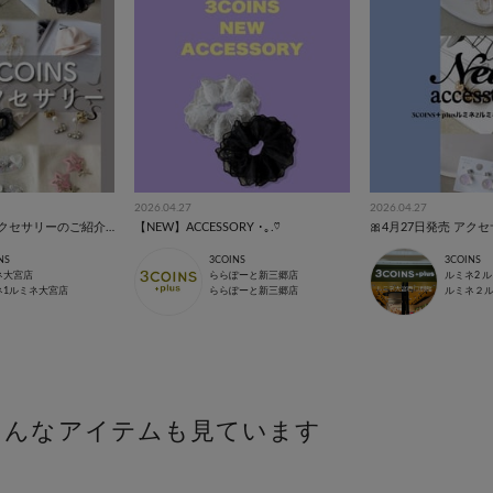
2026.04.27
2026.04.27
4/27発売🦨新作アクセサリーのご紹介です🩶
【NEW】ACCESSORY ･｡.♡
🎀4月27日発売 アク
NS
3COINS
3COINS
ネ大宮店
ららぽーと新三郷店
ルミネ2 
ネ1ルミネ大宮店
ららぽーと新三郷店
こんなアイテムも見ています