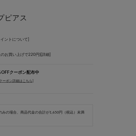
プピアス
ポイントについて
]
上のお買い上げで220円)[
詳細
]
％OFFクーポン配布中
[クーポン詳細はこちら]
e商品のみの場合、商品代金の合計が1,650円（税込）未満