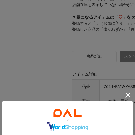
店舗在庫を表示していない場合がご
▼気になるアイテムは「
♡
」を
登録すると「♡（お気に入り）」か
登録した商品の「残りわずか」「再
商品詳細
スタッ
アイテム詳細
品番
2614-KM9-P-00
素材
＜本体＞亜鉛、
原産国
韓国
サイズ
FREE