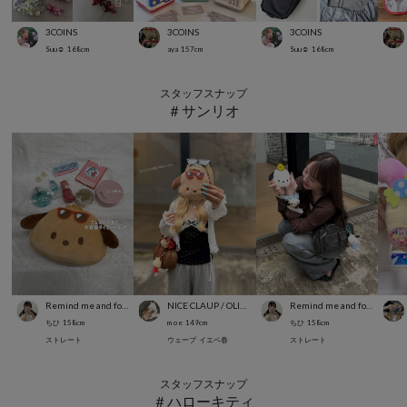
3COINS
3COINS
3COINS
Suu☺︎
168
cm
aya
157
cm
Suu☺︎
168
cm
スタッフスナップ
＃サンリオ
Remind me and forever
NICE CLAUP / OLIVE des OLIVE OUTLET
Remind me and forever
ちひ
158
cm
m o e
149
cm
ちひ
158
cm
ストレート
ウェーブ
イエベ春
ストレート
スタッフスナップ
＃ハローキティ