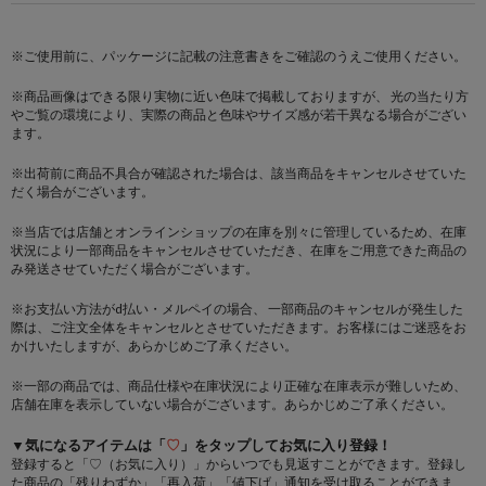
※ご使用前に、パッケージに記載の注意書きをご確認のうえご使用ください。
※商品画像はできる限り実物に近い色味で掲載しておりますが、 光の当たり方
やご覧の環境により、実際の商品と色味やサイズ感が若干異なる場合がござい
ます。
※出荷前に商品不具合が確認された場合は、該当商品をキャンセルさせていた
だく場合がございます。
※当店では店舗とオンラインショップの在庫を別々に管理しているため、在庫
状況により一部商品をキャンセルさせていただき、在庫をご用意できた商品の
み発送させていただく場合がございます。
※お支払い方法がd払い・メルペイの場合、 一部商品のキャンセルが発生した
際は、ご注文全体をキャンセルとさせていただきます。お客様にはご迷惑をお
かけいたしますが、あらかじめご了承ください。
※一部の商品では、商品仕様や在庫状況により正確な在庫表示が難しいため、
店舗在庫を表示していない場合がございます。あらかじめご了承ください。
▼気になるアイテムは「
♡
」をタップしてお気に入り登録！
登録すると「♡（お気に入り）」からいつでも見返すことができます。登録し
た商品の「残りわずか」「再入荷」「値下げ」通知を受け取ることができま