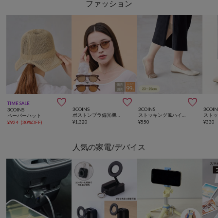
ファッション



TIME SALE
3COINS
3COINS
3COIN
3COINS
ボストンプラ偏光機能付調光サングラス
ストッキング風ハイソックス
ペーパーハット
¥
1,320
¥
550
¥
330
¥
924
(
30%OFF
)
人気の家電/デバイス