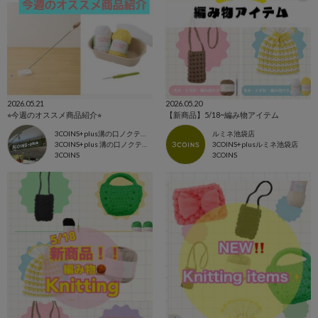
2026.05.21
2026.05.20
⭐︎今週のオススメ商品紹介⭐︎
【新商品】5/18~編み物アイテム
3COINS+plus溝の口ノクティプラザ店
ルミネ池袋店
3COINS+plus 溝の口ノクティプラザ店
3COINS+plusルミネ池袋店
3COINS
3COINS