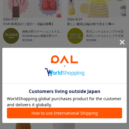
2026.05.19
2026.05.19
5/18~新商品のご紹介✨【編み物🧶】
新しい趣味は編み物で決まり🧶👀
相模大野ステーションスクエア店
市川ニッケコルトンプラザ店
3COINS+plus 相模大野ステーションスクエア店
市川ニッケコルトンプラザ店
3COINS
3COINS