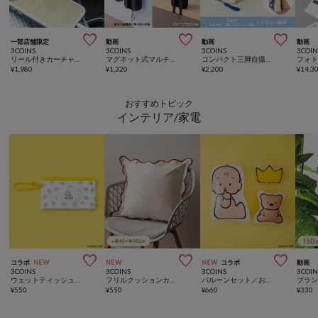



一部店舗限定
動画
動画
動画
3COINS
3COINS
3COINS
3COIN
リール付きカーチャージャー
マグネット式マルチスマホホルダー
コンパクト三脚自撮り棒
フォ
¥
1,980
¥
1,320
¥
2,200
¥
14,3
おすすめトピック
インテリア/家電



コラボ
NEW
NEW
NEW
コラボ
動画
3COINS
3COINS
3COINS
3COIN
ウェットティッシュケース／おおのたろう
フリルクッションカバー：45×45cm
バルーンセット／おおのたろう
¥
550
¥
550
¥
660
¥
330