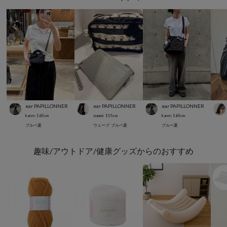
ear PAPILLONNER
ear PAPILLONNER
ear PAPILLONNER
karen
160
cm
yummi
155
cm
karen
160
cm
ブルベ夏
ウェーブ
ブルベ夏
ブルベ夏
趣味/アウトドア/健康グッズからのおすすめ