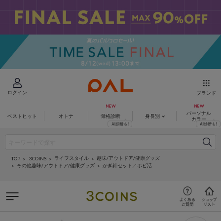
ログイン
ブランド
パーソナル
ベストヒット
オトナ
骨格診断
身長別
カラー
ライフスタイル
趣味/アウトドア/健康グッズ
3COINS
TOP
その他趣味/アウトドア/健康グッズ
かぎ針セット／ホビ活