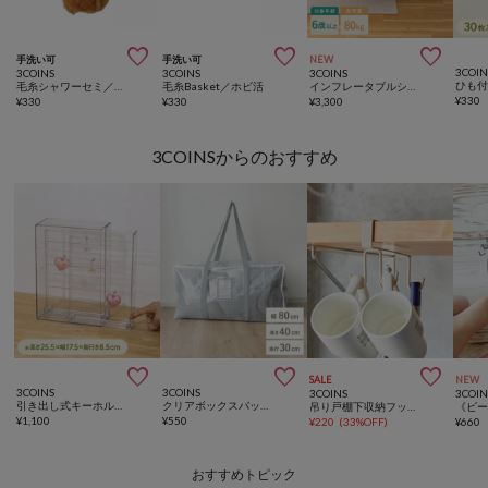



手洗い可
手洗い可
NEW
3COIN
3COINS
3COINS
3COINS
毛糸シャワーセミ／ホビ活
毛糸Basket／ホビ活
インフレータブルシーソーチェア
¥
330
¥
330
¥
330
¥
3,300
3COINSからのおすすめ



SALE
NEW
3COINS
3COINS
3COINS
3COIN
引き出し式キーホルダーケース／コレクション収納
クリアボックスバッグ：LL／クリア収納シリーズ
吊り戸棚下収納フック／KITINTO
¥
1,100
¥
550
¥
220
(
33%OFF
)
¥
660
おすすめトピック