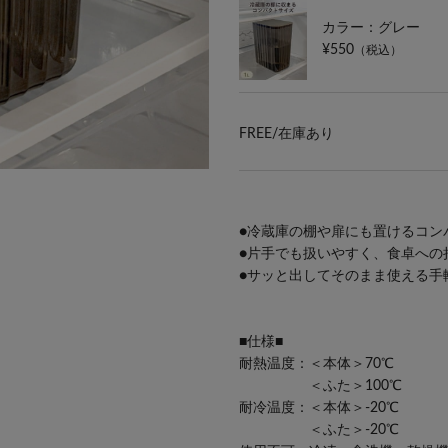
カラー：グレー
¥550
（税込）
FREE/
在庫あり
●冷蔵庫の棚や扉にも置けるコン
●片手でも扱いやすく、食卓への
●サッと出してそのまま使える手
■仕様■
耐熱温度：＜本体＞70℃
＜ふた＞100℃
耐冷温度：＜本体＞-20℃
＜ふた＞-20℃