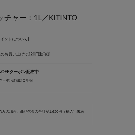
ャー：1L／KITINTO
ポイントについて
]
上のお買い上げで220円)[
詳細
]
％OFFクーポン配布中
[クーポン詳細はこちら]
e商品のみの場合、商品代金の合計が1,650円（税込）未満