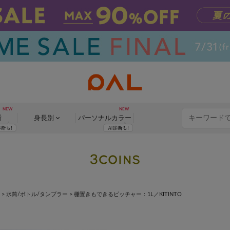
断
身長別
パーソナル
カラー
>
水筒/ボトル/タンブラー
>
棚置きもできるピッチャー：1L／KITINTO