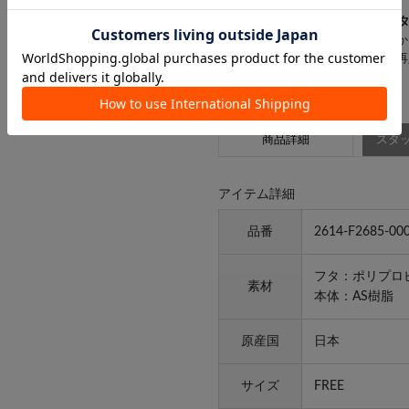
▼気になるアイテムは「
♡
」を
登録すると「♡（お気に入り）」か
登録した商品の「残りわずか」「再
商品詳細
スタッ
アイテム詳細
品番
2614-F2685-00
フタ：ポリプロ
素材
本体：AS樹脂
原産国
日本
サイズ
FREE