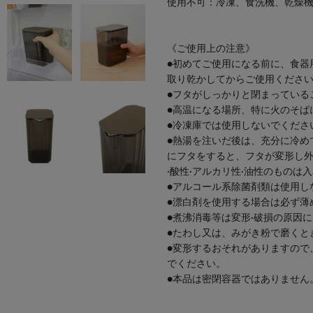
使用不可：冷凍、食洗機、乾燥
《ご使用上の注意》
●初めてご使用になる前に、食器
取り乾かしてからご使用くださ
●フタがしっかりと閉まっている
●高温になる場所、特に火のそば
●冷凍庫では使用しないでくださ
●熱湯を注いだ後は、充分に冷め
にフタをすると、フタが変形し外
·酸性·アルカリ性·油性のものは
●アルコール系除菌剤類は使用し
●漂白剤を使用する場合は必ず薄
●煮沸消毒等は変形·破損の原因
●たわし又は、みがき粉で磨くと
●変形するおそれがありますので
でください。
●本品は密閉容器ではありません