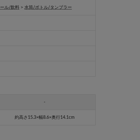
ール/飲料
>
水筒/ボトル/タンブラー
-
約高さ15.3×幅8.6×奥行14.1cm