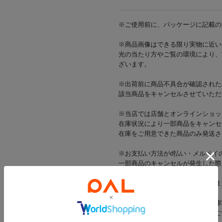
※ご使用前に、パッケージに記載の
※商品画像はできる限り実物に近い
光の当たり方やご覧の環境により、
ざいます。
※出荷前に商品不具合が確認された
該当商品をキャンセルさせていただ
※当店では店舗とオンラインショッ
在庫状況により一部商品をキャンセ
在庫をご用意できた商品のみ発送さ
※お支払い方法がd払い・メルペイ
一部商品のキャンセルが発生した際
す。
お客様にはご迷惑をおかけいたしま
※一部の商品では、商品仕様や在庫
店舗在庫を表示していない場合がご