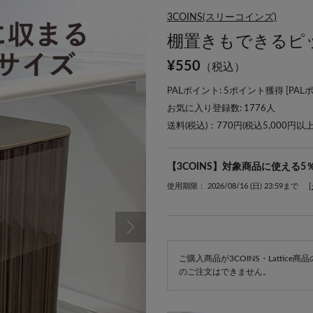
3COINS(スリーコインズ)
棚置きもできるピッチ
¥
550
（税込）
PALポイント: 5ポイント獲得 [
PAL
お気に入り登録数:
1776
人
送料(税込)：770円(税込5,000円以
【3COINS】対象商品に使える5
使用期限： 2026/08/16 (日) 23:59まで
ご購入商品が3COINS・Lattic
のご注文はできません。