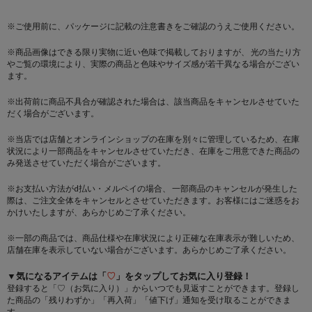
※ご使用前に、パッケージに記載の注意書きをご確認のうえご使用ください。
※商品画像はできる限り実物に近い色味で掲載しておりますが、 光の当たり方
やご覧の環境により、実際の商品と色味やサイズ感が若干異なる場合がござい
ます。
※出荷前に商品不具合が確認された場合は、該当商品をキャンセルさせていた
だく場合がございます。
※当店では店舗とオンラインショップの在庫を別々に管理しているため、在庫
状況により一部商品をキャンセルさせていただき、在庫をご用意できた商品の
み発送させていただく場合がございます。
※お支払い方法がd払い・メルペイの場合、 一部商品のキャンセルが発生した
際は、ご注文全体をキャンセルとさせていただきます。お客様にはご迷惑をお
かけいたしますが、あらかじめご了承ください。
※一部の商品では、商品仕様や在庫状況により正確な在庫表示が難しいため、
店舗在庫を表示していない場合がございます。あらかじめご了承ください。
▼気になるアイテムは「
♡
」をタップしてお気に入り登録！
登録すると「♡（お気に入り）」からいつでも見返すことができます。登録し
た商品の「残りわずか」「再入荷」「値下げ」通知を受け取ることができま
す。