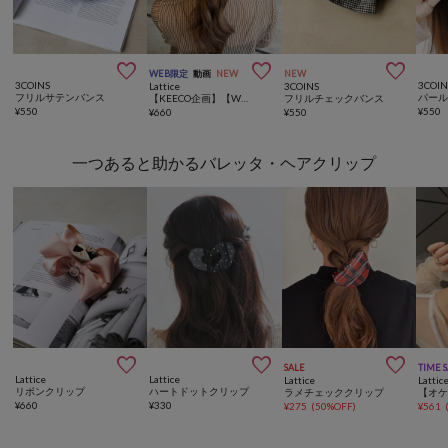



WEB限定
動画
NEW
NEW
3COINS
3COIN
Lattice
3COINS
フリルサテンバンス
パー
【KEECO企画】【WEB限定/人気の為再入荷】パイピングリボンバナナクリップ
フリルチェックバンス
¥
550
¥
550
¥
660
¥
550
一つあると助かるバレッタ・ヘアクリップ



SALE
TIME 
Lattice
Lattice
Lattice
Lattic
リボンクリップ
ハートドットクリップ
ラメチェッククリップ
¥
660
¥
330
¥
275
(
50%OFF
)
¥
561