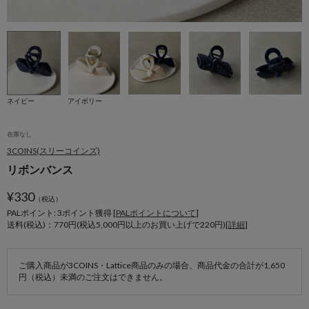
ネイビー
アイボリー
在庫なし
3COINS(スリーコインズ)
リボンバンス
¥
330
（税込）
PALポイント: 3
ポイント獲得 [
PALポイントについて
]
送料(税込)：770円(税込5,000円以上のお買い上げで220円)[
詳細
]
ご購入商品が3COINS・Lattice商品のみの場合、商品代金の合計が1,650
円（税込）未満のご注文はできません。