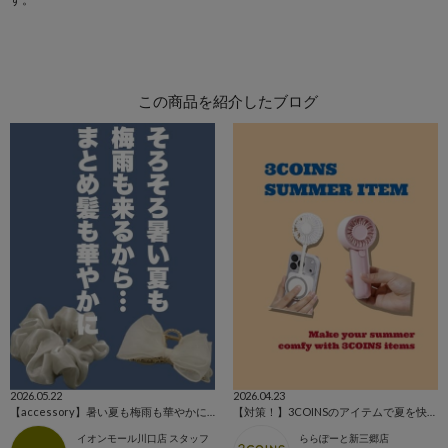
この商品を紹介したブログ
2026.05.22
2026.04.23
【accessory】暑い夏も梅雨も華やかにまとめ髪🍧
【対策！】3COINSのアイテムで夏を快適に🏖☀️
イオンモール川口店 スタッフ
ららぽーと新三郷店