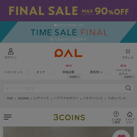
ログイン
ブランド
パーソナル
ベストヒット
オトナ
骨格診断
身長別
カラー
レディース
ヘアアクセサリー
バナナ/バンス
リボンバンス
3COINS
TOP