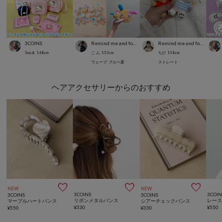
3COINS
Remind me and forever
Remind me and forever
Suu☺︎
168
cm
こ ん
153
cm
ちひ
158
cm
ウェーブ
ブルベ夏
ストレート
ヘアアクセサリーからのおすすめ



NEW
NEW
3COINS
3COIN
3COINS
3COINS
リボンメタルバンス
レー
マーブルハートバンス
シアーチェックバンス
¥
330
¥
550
¥
550
¥
330