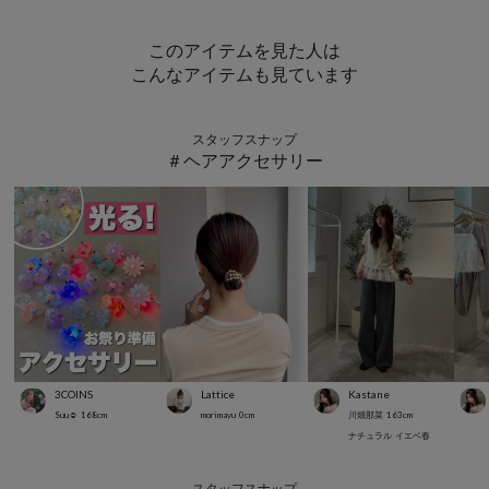
このアイテムを見た人は
こんなアイテムも見ています
スタッフスナップ
＃ヘアアクセサリー
3COINS
Lattice
Kastane
Suu☺︎
168
cm
morimayu
0
cm
川畑那菜
163
cm
ナチュラル
イエベ春
スタッフスナップ