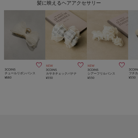
髪に映えるヘアアクセサリー



NEW
NEW
3COINS
3COIN
3COINS
3COINS
チュールリボンバンス
フチ
カサネチェックバナナ
シアーフリルバンス
¥
880
¥
550
¥
550
¥
550