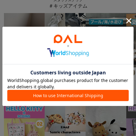
＃キッズアイテム
salut!
3COINS
3COINS
momo.
164
cm
aya
157
cm
aya
157
cm
スタッフスナップ
＃サンリオ