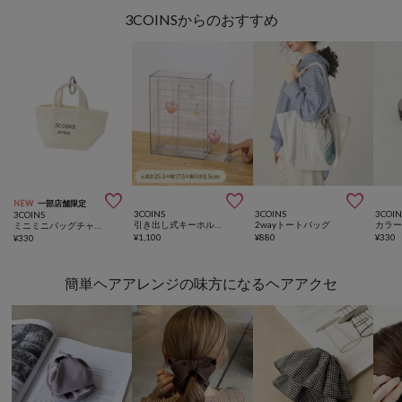
3COINSからのおすすめ



NEW
一部店舗限定
3COINS
3COINS
3COIN
3COINS
引き出し式キーホルダーケース／コレクション収納
2wayトートバッグ
カラ
ミニミニバッグチャーム
¥
1,100
¥
880
¥
330
¥
330
簡単ヘアアレンジの味方になるヘアアクセ