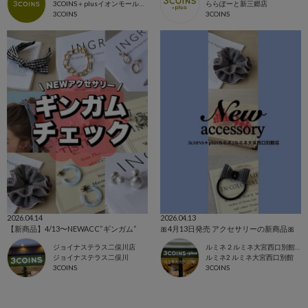
3COINS＋plusイオンモール川口店
ららぽーと新三郷店
3COINS
3COINS
2026.04.14
2026.04.13
【新商品】4/13〜NEWACC“ギンガム“
🎀4月13日発売 アクセサリーの新商品🎀
ジョイナステラス二俣川店
ルミネ２ルミネ大宮西口別館店
ジョイナステラス二俣川
ルミネ2 ルミネ大宮西口別館
3COINS
3COINS