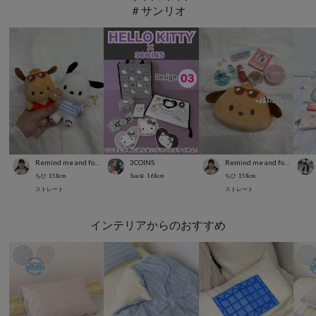
＃サンリオ
Remind me and forever
3COINS
Remind me and forever
ちひ
158
cm
Suu☺︎
168
cm
ちひ
158
cm
ストレート
ストレート
インテリアからのおすすめ