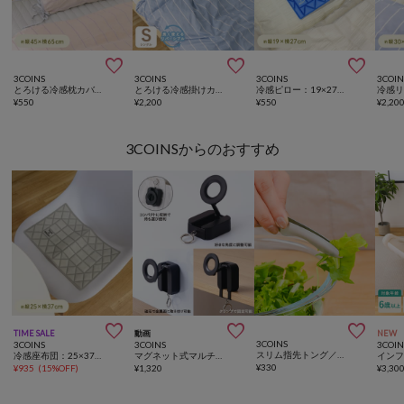



3COINS
3COINS
3COINS
3COIN
とろける冷感枕カバー：45×65cm
とろける冷感掛けカバーシングル：210×150cm
冷感ピロー：19×27cm
¥
550
¥
2,200
¥
550
¥
2,20
3COINSからのおすすめ



TIME SALE
動画
NEW
3COINS
3COINS
3COINS
3COIN
スリム指先トング／KITINTO
冷感座布団：25×37cm
マグネット式マルチスマホホルダー
¥
330
¥
935
(
15%OFF
)
¥
1,320
¥
3,30