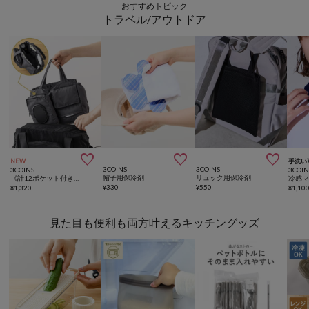
おすすめトピック
トラベル/アウトドア



NEW
手洗い
3COINS
3COINS
3COINS
3COIN
帽子用保冷剤
リュック用保冷剤
《計12ポケット付き！》バッグインバッグ／KIDSトラベル
冷感
¥
330
¥
550
¥
1,320
¥
1,10
見た目も便利も両方叶えるキッチングッズ