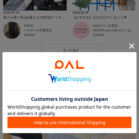
2026.07.10
2026.06.04
暑さを乗り切る❄️暑さ＆UV対策アイテム🌞✨️
【おすすめ】父の日のプレゼント💙
NATSU
ゆめタウン出雲店
ベルモール宇都宮店
3COINS+plus ゆめタウン出雲店
3COINS
3COINS