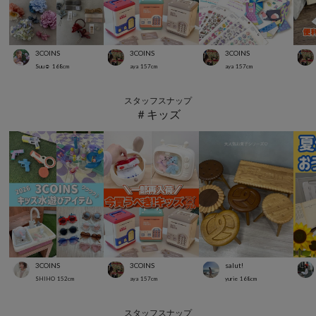
3COINS
3COINS
3COINS
Suu☺︎
168
cm
aya
157
cm
aya
157
cm
スタッフスナップ
＃キッズ
3COINS
3COINS
salut!
SHIHO
152
cm
aya
157
cm
yurie
168
cm
スタッフスナップ