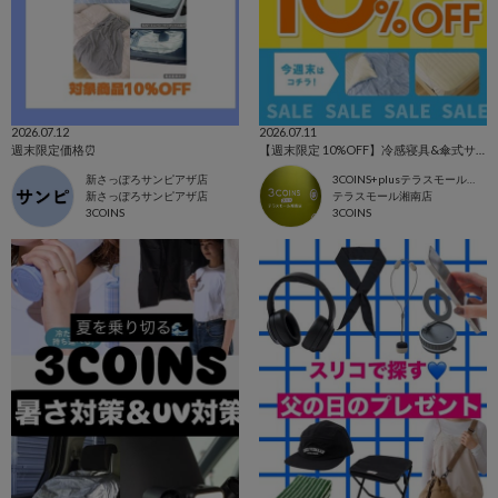
2026.07.12
2026.07.11
週末限定価格⏰
【週末限定 10%OFF】冷感寝具&傘式サンシェード
新さっぽろサンピアザ店
3COINS+plusテラスモール湘南店
新さっぽろサンピアザ店
テラスモール湘南店
3COINS
3COINS