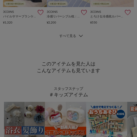
3COINS
3COINS
3COINS
パイルサマーブランケット：140×100cm
冷感リバーシブル枕：30×50cm
とろける冷感枕カバー：45×65cm
¥1,320
¥2,200
¥550
このアイテムを見た人は
こんなアイテムも見ています
スタッフスナップ
＃キッズアイテム