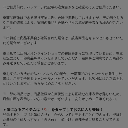
※ご使用前に、パッケージに記載の注意書きをご確認のうえご使用ください。
※商品画像はできる限り実物に近い色味で掲載しておりますが、 光の当たり方
やご覧の環境により、実際の商品と色味やサイズ感が若干異なる場合がござい
ます。
※出荷前に商品不具合が確認された場合は、該当商品をキャンセルさせていた
だく場合がございます。
※当店では店舗とオンラインショップの在庫を別々に管理しているため、在庫
状況により一部商品をキャンセルさせていただき、在庫をご用意できた商品の
み発送させていただく場合がございます。
※お支払い方法がd払い・メルペイの場合、 一部商品のキャンセルが発生した
際は、ご注文全体をキャンセルとさせていただきます。お客様にはご迷惑をお
かけいたしますが、あらかじめご了承ください。
※一部の商品では、商品仕様や在庫状況により正確な在庫表示が難しいため、
店舗在庫を表示していない場合がございます。あらかじめご了承ください。
▼気になるアイテムは「
♡
」をタップしてお気に入り登録！
登録すると「♡（お気に入り）」からいつでも見返すことができます。登録し
た商品の「残りわずか」「再入荷」「値下げ」通知を受け取ることができま
す。