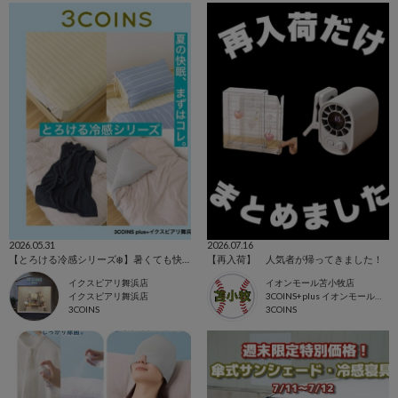
2026.05.31
2026.07.16
【とろける冷感シリーズ❄️】暑くても快適に眠りにつける！おすすめ冷感寝具商品を紹介🛏️
【再入荷】 人気者が帰ってきました！
イクスピアリ舞浜店
イオンモール苫小牧店
イクスピアリ舞浜店
3COINS+plus イオンモール苫小牧店
3COINS
3COINS