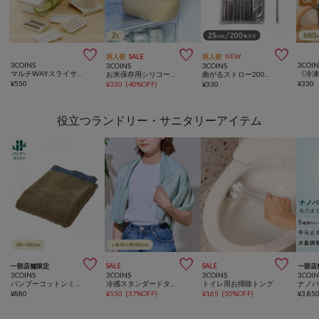



再入荷
SALE
再入荷
NEW
3COINS
3COIN
3COINS
3COINS
マルチWAYスライサー／KITINTO
お米保存用シリコーンバッグ：2L／KITINTO
曲がるストロー200本入り／KITINTO
¥
550
¥
330
¥
330
(
40%OFF
)
¥
330
役立つランドリー・サニタリーアイテム



一部店舗限定
SALE
SALE
一部店
3COINS
3COINS
3COINS
3COIN
バンブーコットンミニバスタオル：50×100cm
冷感スタンダードタオル：40×100cm
トイレ用お掃除トング
¥
880
¥
550
(
37%OFF
)
¥
165
(
50%OFF
)
¥
3,85