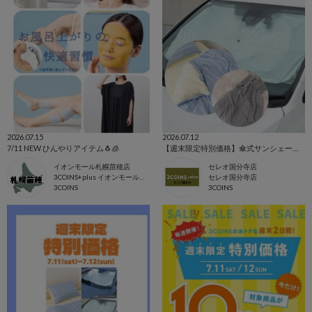
2026.07.15
2026.07.12
7/11 NEW ひんやりアイテム🐧🧊
【週末限定特別価格】傘式サンシェード・冷感寝具
イオンモール札幌苗穂店
セレオ国分寺店
3COINS+plus イオンモール札幌苗穂店
セレオ国分寺店
3COINS
3COINS