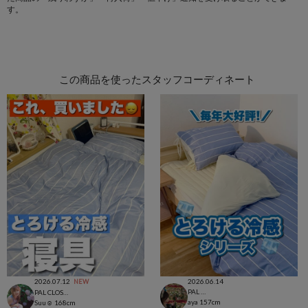
す。
この商品を使ったスタッフコーディネート
2026.07.12
2026.06.14
NEW
PAL CLOSET店
PAL CLOSET店
aya
157cm
Suu☺︎
168cm