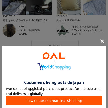
2026.07.10
2026.06.11
暑さを乗り切る❄️暑さ＆UV対策アイテム🌞✨️
夏インテリア特集⛵️
NATSU
イオンモール札幌苗穂店
ベルモール宇都宮店
3COINS+plus イオンモール札幌苗穂店
3COINS
3COINS