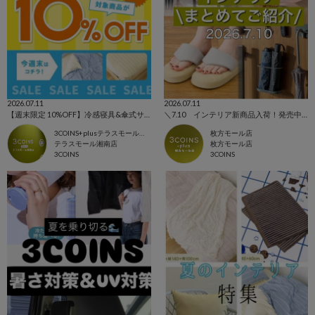
2026.07.11
2026.07.11
【週末限定 10%OFF】冷感寝具&傘式サンシェード
＼7.10 インテリア新商品入荷！発売中アイテムまとめてご紹介！／
3COINS+plusテラスモール湘南店
枚方モール店
テラスモール湘南店
枚方モール店
3COINS
3COINS