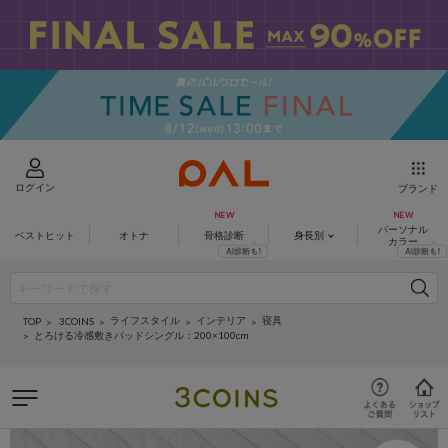
ログイン
ブランド
パーソナル
ベストヒット
オトナ
骨格診断
身長別
カラー
ライフスタイル
インテリア
寝具
3COINS
TOP
とろける冷感敷きパッドシングル：200×100cm