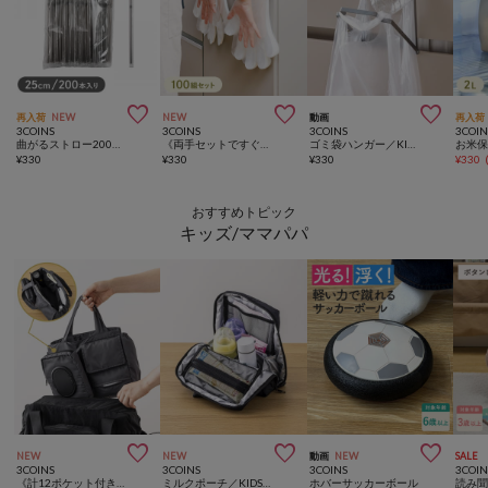



再入荷
NEW
NEW
動画
再入荷
3COINS
3COINS
3COINS
3COIN
曲がるストロー200本入り／KITINTO
《両手セットですぐに装着！》大容量使い捨て手袋／KITINTO
ゴミ袋ハンガー／KITINTO
¥
330
¥
330
¥
330
¥
330
おすすめトピック
キッズ/ママパパ



NEW
NEW
動画
NEW
SALE
3COINS
3COINS
3COINS
3COIN
《計12ポケット付き！》バッグインバッグ／KIDSトラベル
ミルクポーチ／KIDSトラベル
ホバーサッカーボール
読み