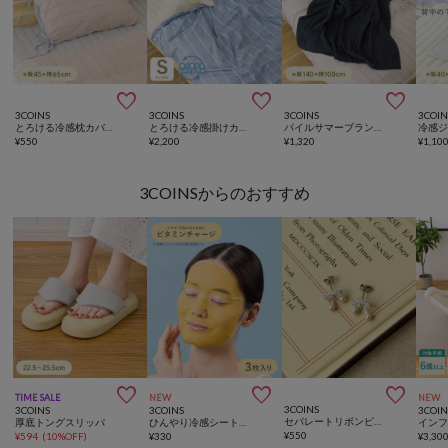



3COINS
3COINS
3COINS
3COIN
とろける冷感枕カバー：45×65cm
とろける冷感掛けカバーシングル：210×150cm
パイルサマーブランケット：140×100cm
¥
550
¥
2,200
¥
1,320
¥
1,10
3COINSからのおすすめ



TIME SALE
NEW
NEW
3COINS
3COINS
3COINS
3COIN
セパレートリボンピアス
厚底トングスリッパ
ひんやり冷感シートマスク
¥
550
¥
594
(
10%OFF
)
¥
330
¥
3,30