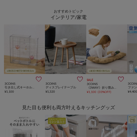
おすすめトピック
インテリア/家電



SALE
3COINS
3COINS
3COIN
3COINS
引き出し式キーホルダーケース／コレクション収納
ディスプレイテーブル
《3WAY》折り畳みクッション
¥
1,100
¥
1,320
¥
4,40
¥
1,100
(
33%OFF
)
見た目も便利も両方叶えるキッチングッズ