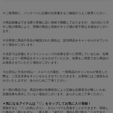
※ご使用前に、パッケージに記載の注意書きをご確認のうえご使用ください。
※商品画像はできる限り実物に近い色味で掲載しておりますが、 光の当たり方
やご覧の環境により、実際の商品と色味やサイズ感が若干異なる場合がござい
ます。
※出荷前に商品不具合が確認された場合は、該当商品をキャンセルさせていた
だく場合がございます。
※当店では店舗とオンラインショップの在庫を別々に管理しているため、在庫
状況により一部商品をキャンセルさせていただき、在庫をご用意できた商品の
み発送させていただく場合がございます。
※お支払い方法がd払い・メルペイの場合、 一部商品のキャンセルが発生した
際は、ご注文全体をキャンセルとさせていただきます。お客様にはご迷惑をお
かけいたしますが、あらかじめご了承ください。
※一部の商品では、商品仕様や在庫状況により正確な在庫表示が難しいため、
店舗在庫を表示していない場合がございます。あらかじめご了承ください。
▼気になるアイテムは「
♡
」をタップしてお気に入り登録！
登録すると「♡（お気に入り）」からいつでも見返すことができます。登録し
た商品の「残りわずか」「再入荷」「値下げ」通知を受け取ることができま