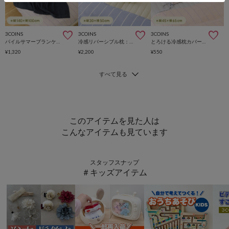
3COINS
3COINS
3COINS
パイルサマーブランケット：140×100cm
冷感リバーシブル枕：30×50cm
とろける冷感枕カバー：45×65cm
¥1,320
¥2,200
¥550
このアイテムを見た人は
こんなアイテムも見ています
スタッフスナップ
＃キッズアイテム