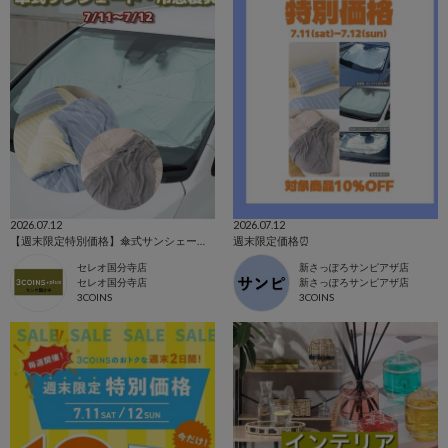
2026.07.12
2026.07.12
【週末限定特別価格】傘式サンシェード・冷感寝具
週末限定価格⏰
セレオ国分寺店
新さっぽろサンピアザ店
セレオ国分寺店
新さっぽろサンピアザ店
3COINS
3COINS