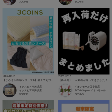
3COINS
3COINS
2026.05.31
2026.07.16
【とろける冷感シリーズ❄️】暑くても快適に眠りにつける！おすすめ冷感寝具商品を紹介🛏️
【再入荷】 人気者が帰ってきました！
イクスピアリ舞浜店
イオンモール苫小牧店
イクスピアリ舞浜店
3COINS+plus イオンモール苫小牧店
3COINS
3COINS