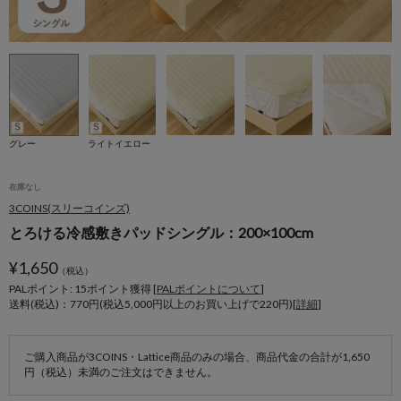
グレー
ライトイエロー
在庫なし
3COINS(スリーコインズ)
とろける冷感敷きパッドシングル：200×100cm
¥
1,650
（税込）
PALポイント: 15
ポイント獲得 [
PALポイントについて
]
送料(税込)：770円(税込5,000円以上のお買い上げで220円)[
詳細
]
ご購入商品が3COINS・Lattice商品のみの場合、商品代金の合計が1,650
円（税込）未満のご注文はできません。