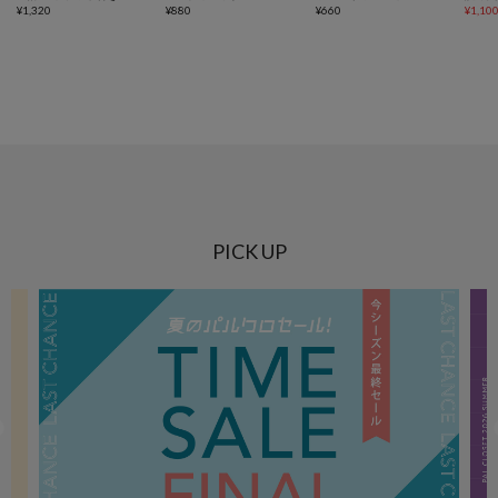
¥
1,320
¥
880
¥
660
¥
1,10
PICK UP