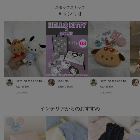
スタッフスナップ
＃サンリオ
Remind me and forever
3COINS
Remind me and forever
ちひ
158
cm
Suu☺︎
168
cm
ちひ
158
cm
ストレート
ストレート
インテリアからのおすすめ