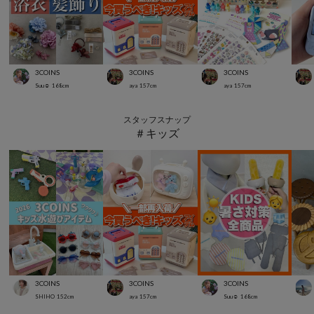
3COINS
3COINS
3COINS
Suu☺︎
168
cm
aya
157
cm
aya
157
cm
スタッフスナップ
＃キッズ
3COINS
3COINS
3COINS
SHIHO
152
cm
aya
157
cm
Suu☺︎
168
cm