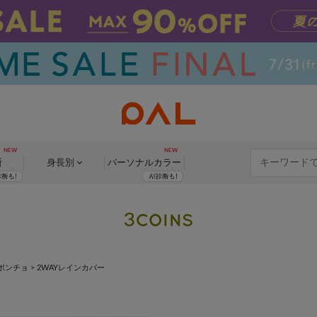
断
身長別
パーソナル
カラー
ポンチョ
>
2WAYレインカバー