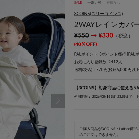
SALE
手洗い可
在庫なし
3COINS(スリーコインズ)
2WAYレインカバ
¥550
→ ¥330
（税込）
(40％OFF)
PALポイント: 3ポイント獲得 [
PAL
お気に入り登録数:
2412
人
送料(税込)：770円(税込5,000円以
【3COINS】対象商品に使える5
使用期限： 2026/08/16 (日) 23:59まで
ご購入商品が3COINS・Lattic
のご注文はできません。