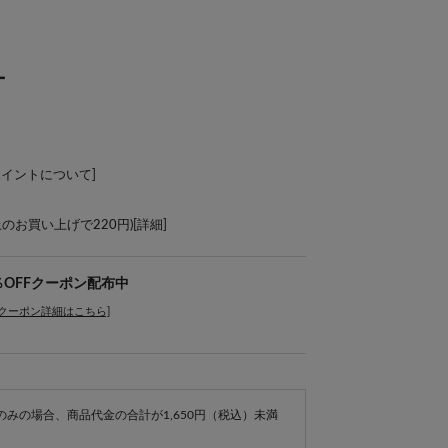
ー
ポイントについて
]
上のお買い上げで220円)[
詳細
]
％OFFクーポン配布中
[クーポン詳細はこちら]
e商品のみの場合、商品代金の合計が1,650円（税込）未満