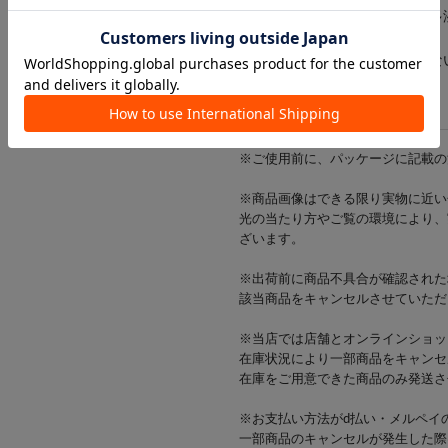
●直射日光の当たる場所や高温多
い。
●火気の近くに置いたり保管しな
※ご使用前に、パッケージに記載の
※商品画像はできる限り実物に近い
光の当たり方やご覧の環境により、
ざいます。
※出荷前に商品不具合が確認された
該当商品をキャンセルさせていただ
※当店では店舗とオンラインショッ
在庫状況により一部商品をキャンセ
在庫をご用意できた商品のみ発送さ
※お支払い方法がd払い・メルペイ
一部商品のキャンセルが発生した際