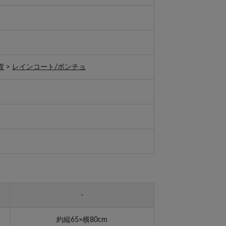
貨
>
レインコート/ポンチョ
-
約縦65×横80cm