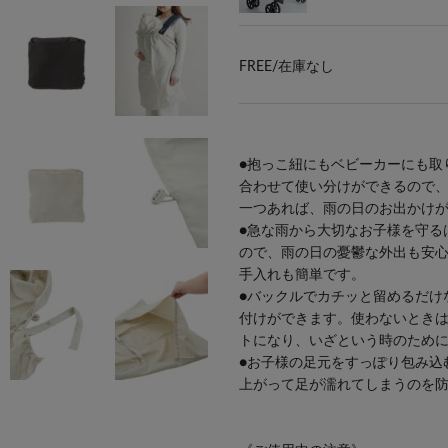
FREE/
在庫なし
●抱っこ紐にもベビーカーにも取
合わせて使い分けができるので
一つあれば、雨の日のお出かけ
●急な雨から大切なお子様を守る
ので、雨の日の憂鬱な外出も安
手入れも簡単です。
●バックルでカチッと留めるだけ
付けができます。使わないとき
トになり、いざという時のため
●お子様の足元をすっぽり包み込
上がって足が濡れてしまうのを