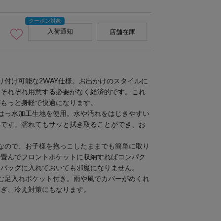
入荷通知
店舗在庫
り付け可能な2WAY仕様。お出かけのスタイルに
、それぞれ用意する必要がなく経済的です。これ
がもっと身軽で快適になります。
はっ水加工生地を使用。水や汚れをはじきやすい
心です。濡れてもサッと拭き取ることができ、お
なので、お子様を抱っこしたままでも簡単に取り
は畳んでフロントポケットに収納すればコンパク
にバッグに入れておいても邪魔になりません。
む足入れポケット付き。雨や風でカバーがめくれ
防ぎ、冷え対策にもなります。