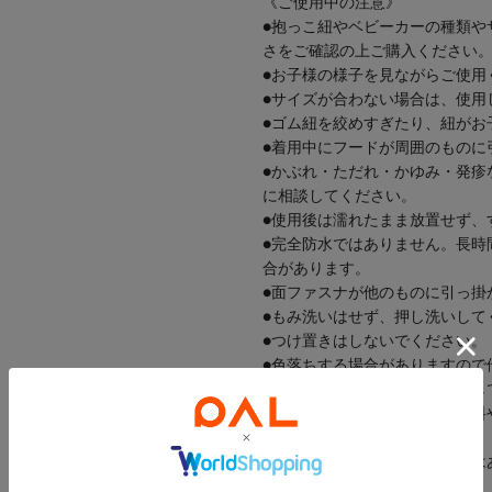
《ご使用中の注意》
●抱っこ紐やベビーカーの種類や
さをご確認の上ご購入ください
●お子様の様子を見ながらご使用
●サイズが合わない場合は、使用
●ゴム紐を絞めすぎたり、紐がお
●着用中にフードが周囲のものに
●かぶれ・ただれ・かゆみ・発疹
に相談してください。
●使用後は濡れたまま放置せず、
●完全防水ではありません。長時
合があります。
●面ファスナが他のものに引っ掛
●もみ洗いはせず、押し洗いして
●つけ置きはしないでください。
●色落ちする場合がありますので
●洗濯後は直ちに形を整えて干し
●摩擦や雨・汗などで、他の衣料
してください。
●はっ水加工は永久的なものでは
します。