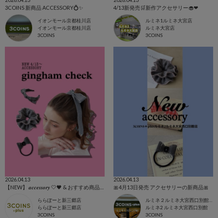
3COINS 新商品 ACCESSORY💍✨
4/13新発売🛒新作アクセサリー🧁❤︎
イオンモール京都桂川店
ルミネ1ルミネ大宮店
イオンモール京都桂川店
ルミネ大宮店
3COINS
3COINS
2026.04.13
2026.04.13
【NEW】 𝒂𝒄𝒄𝒆𝒔𝒔𝒐𝒓𝒚 🤍🖤 & おすすめ商品全て🩷
🎀4月13日発売 アクセサリーの新商品🎀
ららぽーと新三郷店
ルミネ２ルミネ大宮西口別館店
ららぽーと新三郷店
ルミネ2 ルミネ大宮西口別館
3COINS
3COINS