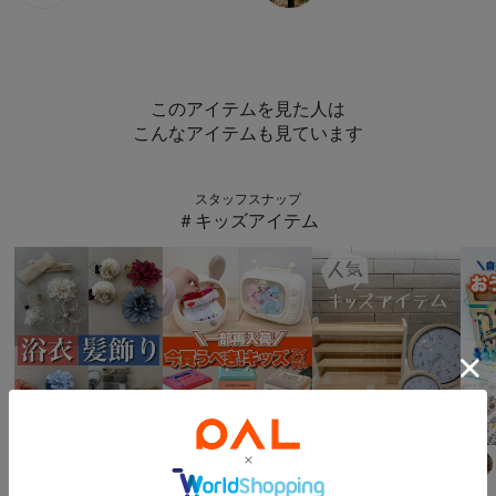
このアイテムを見た人は
こんなアイテムも見ています
スタッフスナップ
＃キッズアイテム
3COINS
3COINS
salut!
Suu☺︎
168
cm
aya
157
cm
mii
0
cm