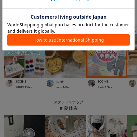
スタッフスナップ
＃キッズ
3COINS
salut!
3COINS
SHIHO
152
cm
yurie
168
cm
Suu☺︎
168
cm
スタッフスナップ
＃夏休み