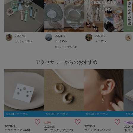
3COINS
3COINS
3COINS
こじさん
160
cm
kuro
155
cm
aya
157
cm
ストレート
ブルベ夏
アクセサリーからのおすすめ
5％OFFクーポン
5％OFFクーポン
5％OFFクーポン
5％



NEW
TIME 
3COINS
3COINS
3COINS
3COIN
キラキラピアス6個セット
ラインクロスワンタッチピアス
マーブルクリアピアス
ネジ