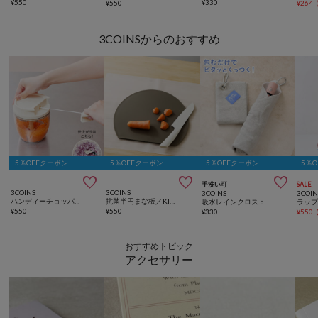
¥
550
¥
330
¥
550
¥
264
3COINSからのおすすめ
5％OFFクーポン
5％OFFクーポン
5％OFFクーポン
5％



手洗い可
SALE
3COINS
3COINS
3COINS
3COIN
ハンディーチョッパー：ラージ／KITINTO
抗菌半円まな板／KITINTO
吸水レインクロス：30×30cm
ラッ
¥
550
¥
550
¥
330
¥
550
おすすめトピック
アクセサリー