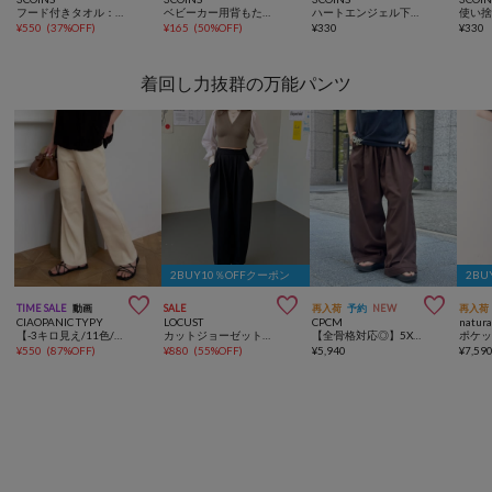
フード付きタオル：63×61cm
ベビーカー用背もたれ調整ベルト／KIDSおでかけ
ハートエンジェル下がりイヤリング／KIDS
¥
550
(
37%OFF
)
¥
165
(
50%OFF
)
¥
330
¥
330
着回し力抜群の万能パンツ
2BUY10％OFFクーポン
2BU



TIME SALE
動画
SALE
再入荷
予約
NEW
再入荷
CIAOPANIC TYPY
LOCUST
CPCM
natura
【-3キロ見え/11色/低身長・高身長対応】すっきりシルエットリブパンツ
カットジョーゼットタックパンツ
【全骨格対応◎】5Xイージーパンツ《ユニセックス仕様》
¥
550
(
87%OFF
)
¥
880
(
55%OFF
)
¥
5,940
¥
7,59