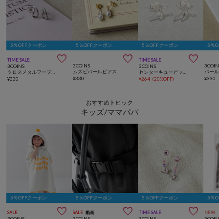
5％OFFクーポン
5％OFFクーポン
5％OFFクーポン
5％



TIME SALE
TIME SALE
3COINS
3COIN
3COINS
3COINS
ムスビパールピアス
パー
クロスメタルフープピアス
センターキュービックメタルピアス
¥
330
¥
330
¥
330
¥
264
(
20%OFF
)
おすすめトピック
キッズ/ママパパ
5％OFFクーポン
5％OFFクーポン
5％OFFクーポン
5％



SALE
SALE
動画
TIME SALE
NEW
3COINS
3COINS
3COINS
3COIN