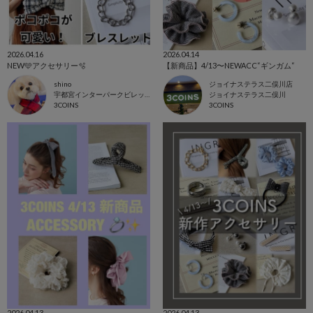
2026.04.16
2026.04.14
NEW🩵アクセサリー🫧
【新商品】4/13〜NEWACC“ギンガム“
shino
ジョイナステラス二俣川店
宇都宮インターパークビレッジ店
ジョイナステラス二俣川
3COINS
3COINS
2026.04.13
2026.04.13