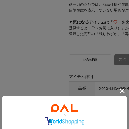
※一部の商品では、商品仕様や在庫
店舗在庫を表示していない場合がご
▼気になるアイテムは「
♡
」を
登録すると「♡（お気に入り）」か
登録した商品の「残りわずか」「再
商品詳細
スタッ
アイテム詳細
品番
2613-LH5-PNR-
素材
-
原産国
-