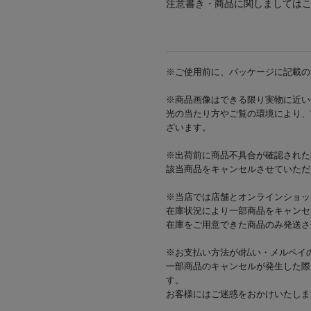
注意書き・商品に関しましては
※ご使用前に、パッケージに記載の
※商品画像はできる限り実物に近い
光の当たり方やご覧の環境により、
ざいます。
※出荷前に商品不具合が確認された
該当商品をキャンセルさせていただ
※当店では店舗とオンラインショッ
在庫状況により一部商品をキャンセ
在庫をご用意できた商品のみ発送さ
※お支払い方法がd払い・メルペイ
一部商品のキャンセルが発生した際
す。
お客様にはご迷惑をおかけいたしま