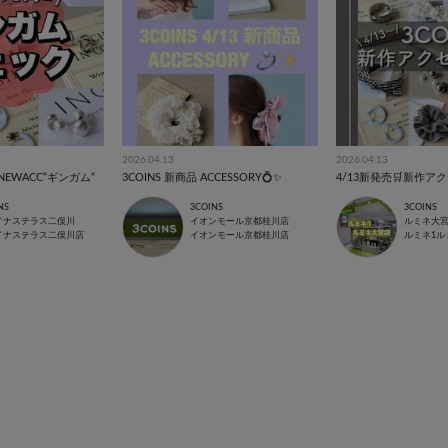
2026.04.13
2026.04.13
NEWACC“ギンガム“
3COINS 新商品 ACCESSORY💍✨
4/13新発売🛒新作アク
NS
3COINS
3COINS
イナステラス二俣川
イオンモール京都桂川店
ルミネ大
イナステラス二俣川店
イオンモール京都桂川店
ルミネ1ル