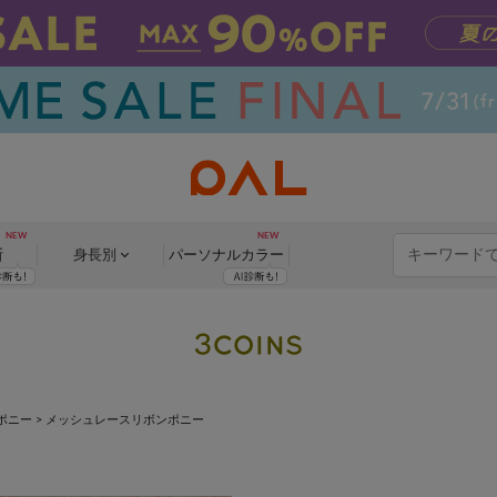
断
身長別
パーソナル
カラー
ポニー
>
メッシュレースリボンポニー