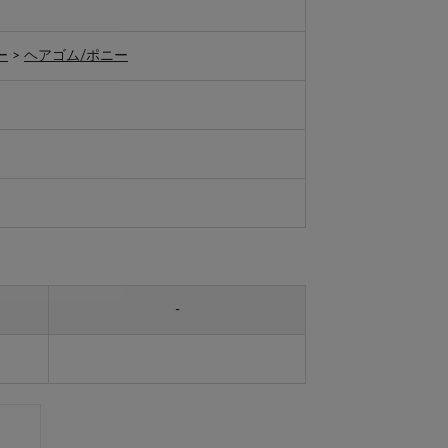
ー
>
ヘアゴム/ポニー
-