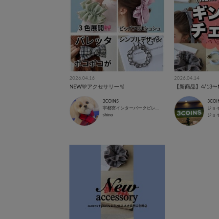
2026.04.16
2026.04.14
NEW🩵アクセサリー🫧
【新商品】4/13〜
3COINS
3COI
宇都宮インターパークビレッジ店
ジョ
shino
ジョ