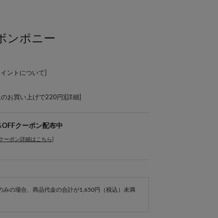
ボンポニー
ポイントについて
]
上のお買い上げで220円)[
詳細
]
％OFFクーポン配布中
[クーポン詳細はこちら]
e商品のみの場合、商品代金の合計が1,650円（税込）未満