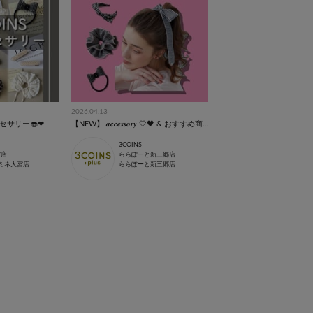
2026.04.13
セサリー🧁❤︎
【NEW】 𝒂𝒄𝒄𝒆𝒔𝒔𝒐𝒓𝒚 🤍🖤 & おすすめ商品全て🩷
3COINS
宮店
ららぽーと新三郷店
ミネ大宮店
ららぽーと新三郷店