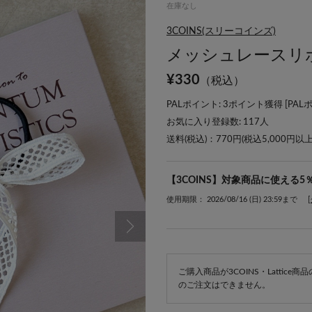
在庫なし
3COINS(スリーコインズ)
メッシュレースリ
¥
330
（税込）
PALポイント: 3ポイント獲得 [
PAL
お気に入り登録数:
117
人
送料(税込)：770円(税込5,000円以
【3COINS】対象商品に使える5
使用期限： 2026/08/16 (日) 23:59まで
ご購入商品が3COINS・Lattic
のご注文はできません。