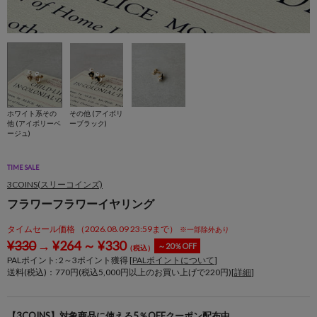
ホワイト系その
その他 (アイボリ
他 (アイボリーベ
ーブラック)
ージュ)
TIME SALE
3COINS(スリーコインズ)
フラワーフラワーイヤリング
タイムセール価格 （2026.08.09 23:59まで）
※一部除外あり
¥
330
→
¥
264
～
¥
330
～20％OFF
（税込）
PALポイント:
2
～
3
ポイント獲得 [
PALポイントについて
]
送料(税込)：770円(税込5,000円以上のお買い上げで220円)[
詳細
]
【3COINS】対象商品に使える5％OFFクーポン配布中