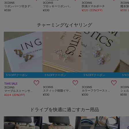
3COINS
3COINS
3COINS
3COIN
リボンパーツ付きデニムカチューシャ／KIDS
フロッキーリボンパールカチューシャ／KIDS
防滴スマホポーチ
¥
330
¥
330
¥
220
(
33%OFF
)
¥
330
チャーミングなイヤリング
5％OFFクーポン
5％OFFクーポン
5％OFFクーポン
5％



TIME SALE
3COINS
3COINS
3COIN
3COINS
スティック樹脂イヤリング
カラーフラワーストーン樹脂イヤリング
マーブルストーンサガリイヤリング
¥
330
¥
330
¥
330
¥
264
(
20%OFF
)
ドライブを快適に過ごすカー用品