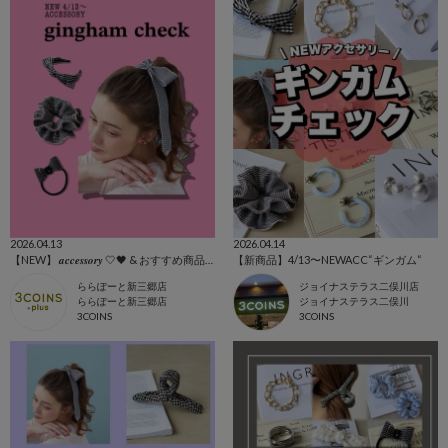
2026.04.13
2026.04.14
【NEW】 𝒂𝒄𝒄𝒆𝒔𝒔𝒐𝒓𝒚 🤍🖤 & おすすめ商品全て🩷
【新商品】4/13〜NEWACC“ギンガム“
ららぽーと新三郷店
ジョイナステラス二俣川店
ららぽーと新三郷店
ジョイナステラス二俣川
3COINS
3COINS