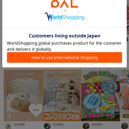
salut!
3COINS
3COINS
momo.
164
cm
aya
157
cm
aya
157
cm
スタッフスナップ
＃プチプラ雑貨
3COINS
3COINS
3COINS