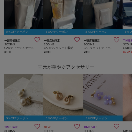
5％OFFクーポン
5％OFFクーポン
5％OFFクーポン
5％



一部店舗限定
一部店舗限定
一部店舗限定
TIME 
3COINS
3COINS
3COINS
3COIN
CARティッシュケース
CARバックシート収納
CARウェットティッシュケース
¥
330
¥
330
¥
330
¥
792
耳元が華やぐアクセサリー
5％OFFクーポン
5％OFFクーポン
5％OFFクーポン



TIME SALE
NEW
TIME SALE
Lattic
3COINS
3COINS
3COINS