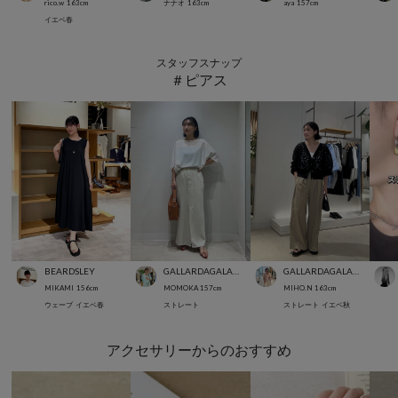
rico.w
163
cm
ナナオ
163
cm
aya
157
cm
イエベ春
スタッフスナップ
＃ピアス
BEARDSLEY
GALLARDAGALANTE
GALLARDAGALANTE
MIKAMI
156
cm
MOMOKA
157
cm
MIHO.N
163
cm
ウェーブ
イエベ春
ストレート
ストレート
イエベ秋
アクセサリーからのおすすめ