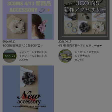
2026.04.13
2026.04.13
3COINS 新商品 ACCESSORY💍✨
4/13新発売🛒新作アクセサリー🧁❤︎
イオンモール京都桂川店
ルミネ1ルミネ大宮店
イオンモール京都桂川店
ルミネ大宮店
3COINS
3COINS