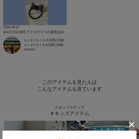
2026.04.13
🎀4月13日発売 アクセサリーの新商品🎀
ルミネ２ルミネ大宮西口別館店
ルミネ2 ルミネ大宮西口別館
3COINS
このアイテムを見た人は
こんなアイテムも見ています
スタッフスナップ
＃キッズアイテム