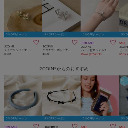
5％OFFクーポン
5％OFFクーポン
5％OFFクーポン
5％



TIME SALE
SALE
3COINS
3COINS
3COINS
3COIN
チューリップイヤリング
キラキラリボンイヤリング
ハート付マンテルチェーンブレス
¥
330
¥
330
¥
264
(
20%OFF
)
¥
165
3COINSからのおすすめ
5％OFFクーポン
5％OFFクーポン
5％OFFクーポン
5％



TIME SALE
一部店舗限定
SALE
SALE