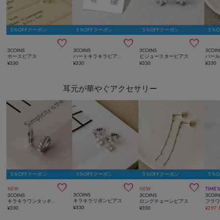
5％OFFクーポン
5％OFFクーポン
5％OFFクーポン
5％



3COINS
3COINS
3COINS
3COIN
ホースピアス
ハートキラキラピアス6個セット
ビジュースターピアス
¥
330
¥
330
¥
330
¥
330
耳元が華やぐアクセサリー
5％OFFクーポン
5％OFFクーポン
5％OFFクーポン
5％



NEW
NEW
TIME 
3COINS
3COINS
3COINS
3COIN
キラキラリボンピアス
キラキラワンタッチピアス
ロングチェーンピアス
フラ
¥
330
¥
330
¥
330
¥
297