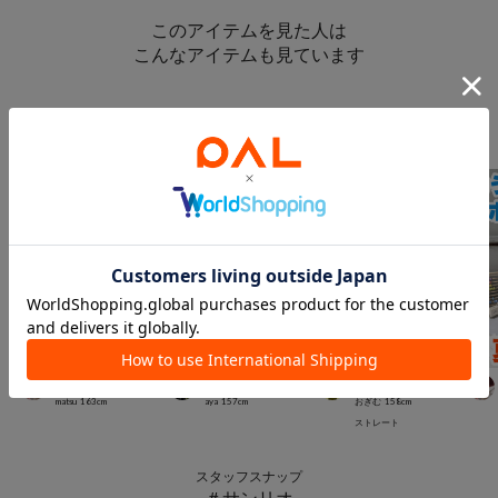
このアイテムを見た人は
こんなアイテムも見ています
スタッフスナップ
＃3COINS
3COINS
3COINS
3COINS
matsu
163
cm
aya
157
cm
おぎむ
158
cm
ストレート
スタッフスナップ
＃サンリオ