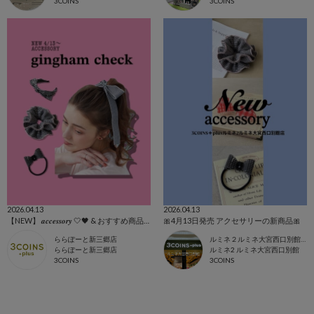
3COINS
3COINS
2026.04.13
2026.04.13
【NEW】 𝒂𝒄𝒄𝒆𝒔𝒔𝒐𝒓𝒚 🤍🖤 & おすすめ商品全て🩷
🎀4月13日発売 アクセサリーの新商品🎀
ららぽーと新三郷店
ルミネ２ルミネ大宮西口別館店
ららぽーと新三郷店
ルミネ2 ルミネ大宮西口別館
3COINS
3COINS