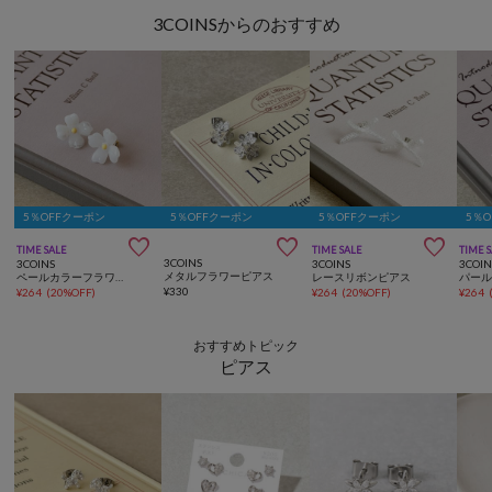
3COINSからのおすすめ
5％OFFクーポン
5％OFFクーポン
5％OFFクーポン
5％



TIME SALE
TIME SALE
TIME 
3COINS
3COINS
3COINS
3COIN
メタルフラワーピアス
ペールカラーフラワーピアス
レースリボンピアス
¥
330
¥
264
(
20%OFF
)
¥
264
(
20%OFF
)
¥
264
おすすめトピック
ピアス