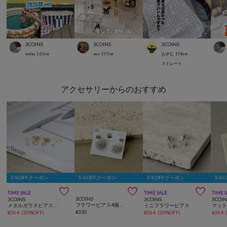
3COINS
3COINS
3COINS
matsu
163
cm
aya
157
cm
おぎむ
158
cm
ストレート
アクセサリーからのおすすめ
5％OFFクーポン
5％OFFクーポン
5％OFFクーポン
5％



TIME SALE
TIME SALE
TIME 
3COINS
3COINS
3COINS
3COIN
フラワーピアス4個セット
メタルガラスピアス4個セット
ミニフラワーピアス
¥
330
¥
264
(
20%OFF
)
¥
264
(
20%OFF
)
¥
264