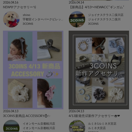
2026.04.16
2026.04.14
NEW🩵アクセサリー🫧
【新商品】4/13〜NEWACC“ギンガム“
shino
ジョイナステラス二俣川店
宇都宮インターパークビレッジ店
ジョイナステラス二俣川
3COINS
3COINS
2026.04.13
2026.04.13
3COINS 新商品 ACCESSORY💍✨
4/13新発売🛒新作アクセサリー🧁❤︎
イオンモール京都桂川店
ルミネ1ルミネ大宮店
イオンモール京都桂川店
ルミネ大宮店