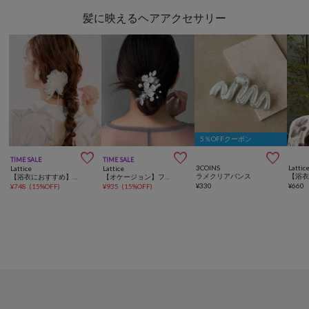
髪に映えるヘアアクセサリー
5％OFFクーポン



TIME SALE
TIME SALE
3COINS
Lattic
Lattice
Lattice
ラメクリアバンス
【浴衣におすすめ】フラワーコーム
【オケージョン】フラワークリップ/Uピンセット(4P)
¥
330
¥
660
¥
748
(
15%OFF
)
¥
935
(
15%OFF
)