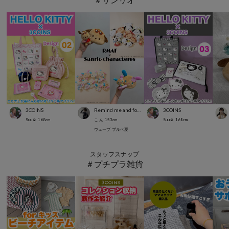
3COINS
Remind me and forever
3COINS
Suu☺︎
168
cm
こ ん
153
cm
Suu☺︎
168
cm
ウェーブ
ブルベ夏
スタッフスナップ
＃プチプラ雑貨