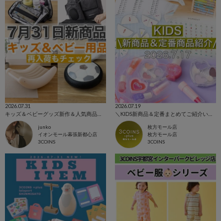
2026.07.31
2026.07.19
キッズ＆ベビーグッズ新作＆人気商品まとめ！
＼KIDS新商品＆定番まとめてご紹介いたします！／
junko
枚方モール店
イオンモール幕張新都心店
枚方モール店
3COINS
3COINS