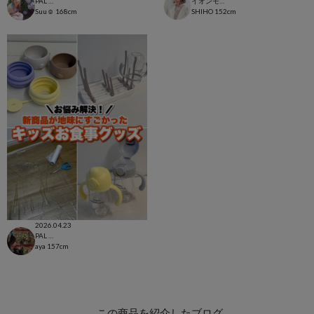
PAL CLOSET店
イオンモール太田店
Suu☺︎
168cm
SHIHO
152cm
2026.04.23
PAL CLOSET店
aya
157cm
この商品を紹介したブログ