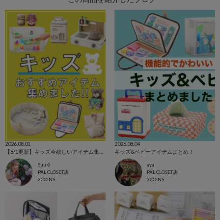
2026.08.01
2026.08.04
【8/1更新】キッズ今欲しいアイテム集めました！
キッズ&ベビーアイテムまとめ！
Suu☺︎
aya
PAL CLOSET店
PAL CLOSET店
3COINS
3COINS