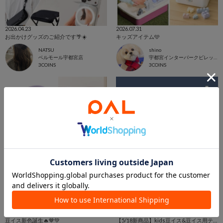
2026.04.23
2026.07.31
お出かけグッズのご紹介です🌴☀️
キッズアイテム🩵
NATSU
shino
ベルモール宇都宮店
宇都宮インターパークビレッジ店
3COINS
3COINS
2026.06.05
2026.05.18
豆イス新色誕生🔥🤎💚
【5/18新商品】kids豆イス&豆イス用テーブル