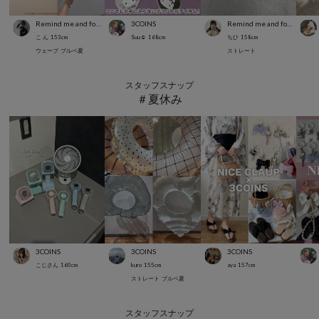
Remind me and forever
3COINS
Remind me and forever
こ ん
153
cm
Suu☺︎
168
cm
ちひ
158
cm
ウェーブ
ブルベ夏
ストレート
スタッフスナップ
＃夏休み
3COINS
3COINS
3COINS
こじさん
160
cm
kuro
155
cm
aya
157
cm
ストレート
ブルベ夏
スタッフスナップ