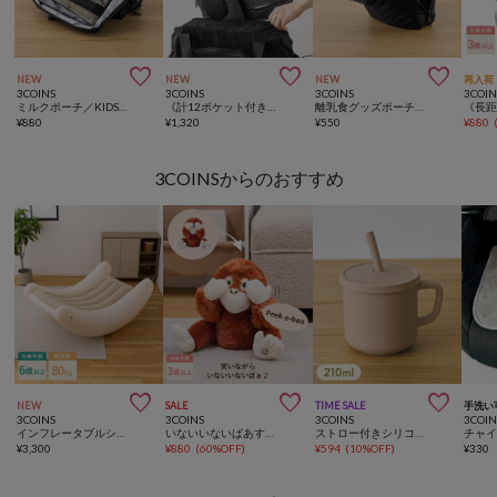



NEW
NEW
NEW
再入荷
3COINS
3COINS
3COINS
3COIN
ミルクポーチ／KIDSトラベル
《計12ポケット付き！》バッグインバッグ／KIDSトラベル
離乳食グッズポーチ／KIDSトラベル
¥
880
¥
1,320
¥
550
¥
880
3COINSからのおすすめ



NEW
SALE
TIME SALE
手洗い
3COINS
3COINS
3COINS
3COIN
インフレータブルシーソーチェア
いないいないばあするぬいぐるみ
ストロー付きシリコーンマグ：210ml
¥
3,300
¥
880
(
60%OFF
)
¥
594
(
10%OFF
)
¥
330