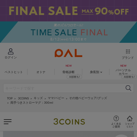
ログイン
ブランド
パーソナル
ベストヒット
オトナ
骨格診断
身長別
カラー
キッズ
ママ/ベビー
その他ベビーウェア/グッズ
3COINS
TOP
両手つきストローマグ：300ml