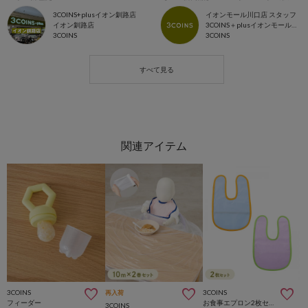
3COINS+plusイオン釧路店
イオンモール川口店 スタッフ
イオン釧路店
3COINS＋plusイオンモール川口店
3COINS
3COINS
3COINS
3COINS
再入荷
フィーダー
お食事エプロン2枚セット
3COINS