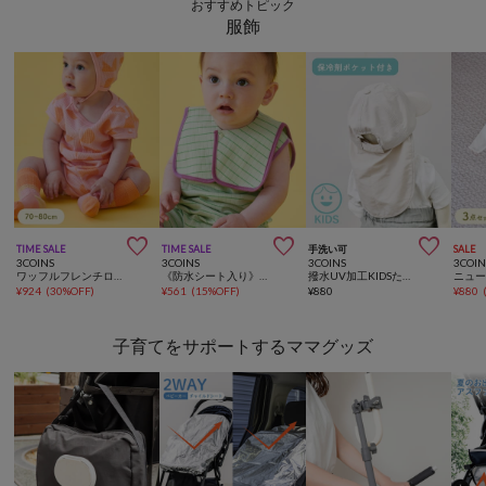
おすすめトピック
服飾



TIME SALE
TIME SALE
手洗い可
SALE
3COINS
3COINS
3COINS
3COIN
ワッフルフレンチロンパース：70～80cm
《防水シート入り》セーラースタイ
撥水UV加工KIDSたれ付きキャップ
¥
924
(
30%OFF
)
¥
561
(
15%OFF
)
¥
880
¥
880
子育てをサポートするママグッズ