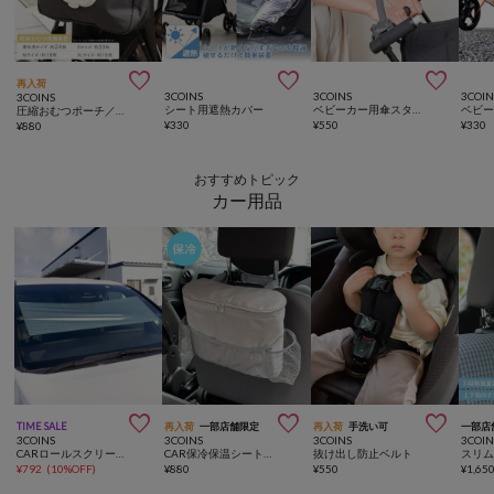



再入荷
3COINS
3COINS
3COIN
3COINS
シート用遮熱カバー
ベビーカー用傘スタンド
圧縮おむつポーチ／KIDSおでかけ
¥
330
¥
550
¥
330
¥
880
おすすめトピック
カー用品



TIME SALE
再入荷
一部店舗限定
再入荷
手洗い可
一部店
3COINS
3COINS
3COINS
3COIN
CARロールスクリーンサンシェード
CAR保冷保温シートバックポケット
抜け出し防止ベルト
スリ
¥
792
(
10%OFF
)
¥
880
¥
550
¥
1,65