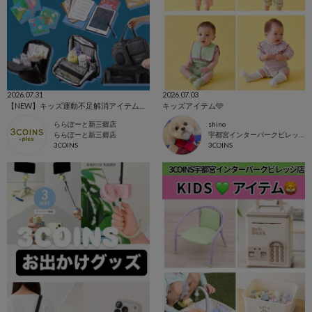
2026.07.31
2026.07.03
【NEW】キッズ運動不足解消アイテム／トラベル✈️
キッズアイテム🩵
ららぽーと新三郷店
shino
ららぽーと新三郷店
宇都宮インターパークビレッジ店
3COINS
3COINS