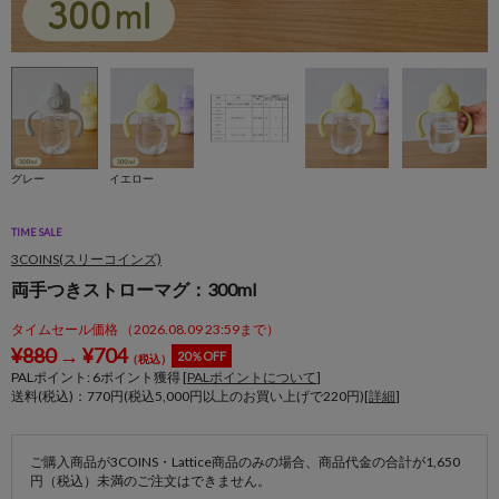
グレー
イエロー
TIME SALE
3COINS(スリーコインズ)
両手つきストローマグ：300ml
タイムセール価格 （2026.08.09 23:59まで）
¥
880
→
¥
704
20％OFF
（税込）
PALポイント:
6
ポイント獲得 [
PALポイントについて
]
送料(税込)：770円(税込5,000円以上のお買い上げで220円)[
詳細
]
ご購入商品が3COINS・Lattice商品のみの場合、商品代金の合計が1,650
円（税込）未満のご注文はできません。