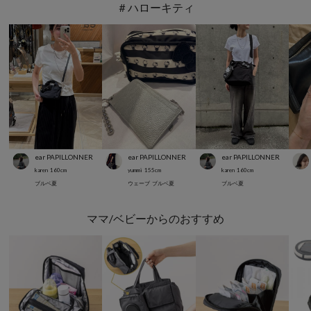
＃ハローキティ
ear PAPILLONNER
ear PAPILLONNER
ear PAPILLONNER
karen
160
cm
yummi
155
cm
karen
160
cm
ブルベ夏
ウェーブ
ブルベ夏
ブルベ夏
ママ/ベビーからのおすすめ