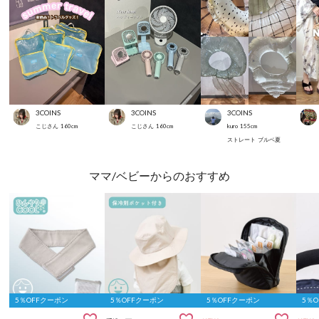
3COINS
3COINS
3COINS
こじさん
160
cm
こじさん
160
cm
kuro
155
cm
ストレート
ブルベ夏
ママ/ベビーからのおすすめ
5％OFFクーポン
5％OFFクーポン
5％OFFクーポン
5％