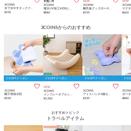



手洗い可
NEW
NEW
3COINS
3COINS
3COINS
3COIN
水で冷やすネッククーラー
撥水UV加工KIDSたれ付きハット
離乳食グッズポーチ／KIDSトラベル
¥
330
¥
880
¥
550
¥
660
3COINSからのおすすめ
5％OFFクーポン
5％OFFクーポン
5％OFFクーポン
5％



NEW
3COINS
3COINS
3COIN
3COINS
帽子用保冷剤
アイスパンチ4個セット
インフレータブルシーソーチェア
¥
330
¥
330
¥
880
¥
3,300
おすすめトピック
トラベルアイテム