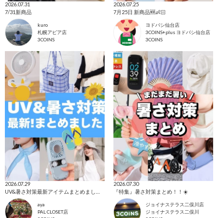
2026.07.31
2026.07.25
7/31新商品
7月25日 新商品🆕👶🏻
kuro
ヨドバシ仙台店
札幌アピア店
3COINS+plus ヨドバシ仙台店
3COINS
3COINS
2026.07.29
2026.07.30
UV&暑さ対策最新アイテムまとめました！
『特集』暑さ対策まとめ！！☀️
aya
ジョイナステラス二俣川店
PAL CLOSET店
ジョイナステラス二俣川