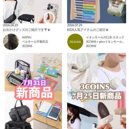
2026.04.23
2026.07.29
お出かけグッズのご紹介です🌴☀️
KIDS人気アイテムのご紹介🎀
NATSU
イオンモール川口店 スタッフ
ベルモール宇都宮店
3COINS＋plusイオンモール川口店
3COINS
3COINS