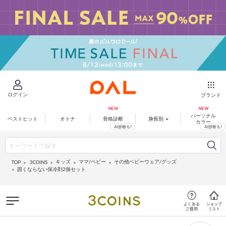
ログイン
ブランド
パーソナル
ベストヒット
オトナ
骨格診断
身長別
カラー
キッズ
ママ/ベビー
その他ベビーウェア/グッズ
3COINS
TOP
固くならない保冷剤2個セット