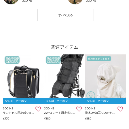
3COINS
3COINS
5％OFFクーポン
5％OFFクーポン
5％OFFクーポン
3COINS
3COINS
3COINS
ランドセル用冷感ジェルパッド
2WAYシート用冷感ジェルパッド
撥水UV加工KIDSたれ付きキャップ
¥550
¥880
¥880