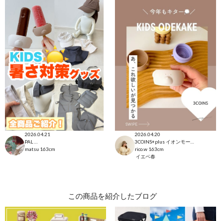
2026.04.21
2026.04.20
PAL CLOSET店
3COINS+plus イオンモール日吉津店
matsu
163cm
rico.w
163cm
イエベ春
この商品を紹介したブログ