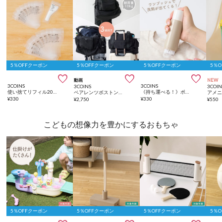
5％OFFクーポン
5％OFFクーポン
5％OFFクーポン
5％



動画
NEW
3COINS
3COINS
3COINS
3COIN
使い捨てリフィル20ピースセット：10ml
《持ち運べる！》ポータブル洗濯ブラシ
ペアレンツボストンBAG
アメ
¥
330
¥
330
¥
2,750
¥
550
こどもの想像力を豊かにするおもちゃ
5％OFFクーポン
5％OFFクーポン
5％OFFクーポン
5％