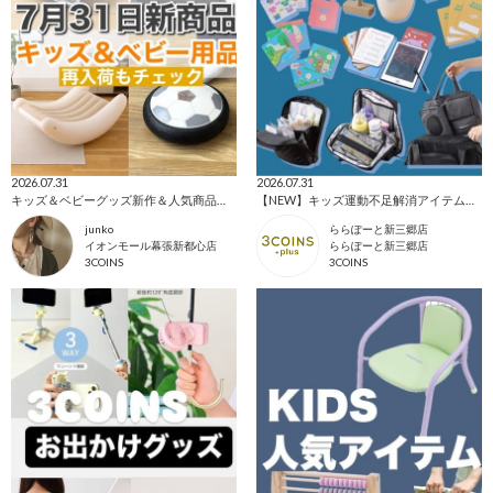
2026.07.31
2026.07.31
キッズ＆ベビーグッズ新作＆人気商品まとめ！
【NEW】キッズ運動不足解消アイテム／トラベル✈️
junko
ららぽーと新三郷店
イオンモール幕張新都心店
ららぽーと新三郷店
3COINS
3COINS