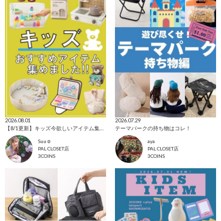
2026.08.01
2026.07.29
【8/1更新】キッズ今欲しいアイテム集めました！
テーマパークの持ち物はコレ！
Suu☺︎
aya
PAL CLOSET店
PAL CLOSET店
3COINS
3COINS