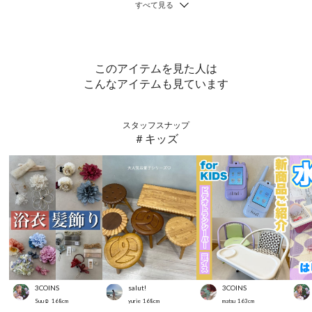
このアイテムを見た人は
こんなアイテムも見ています
スタッフスナップ
＃キッズ
3COINS
salut!
3COINS
Suu☺︎
168
cm
yurie
168
cm
matsu
163
cm