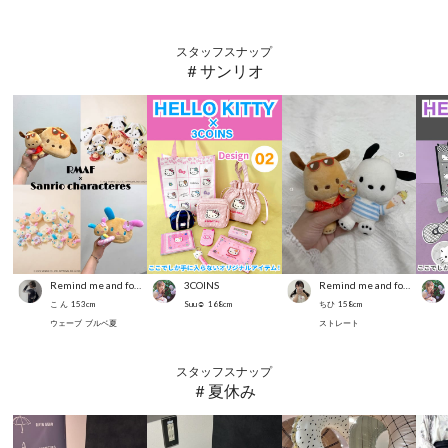
スタッフスナップ
＃サンリオ
Remind me and forever
3COINS
Remind me and forever
こ ん
153
cm
Suu☺︎
168
cm
ちひ
158
cm
ウェーブ
ブルベ夏
ストレート
スタッフスナップ
＃夏休み