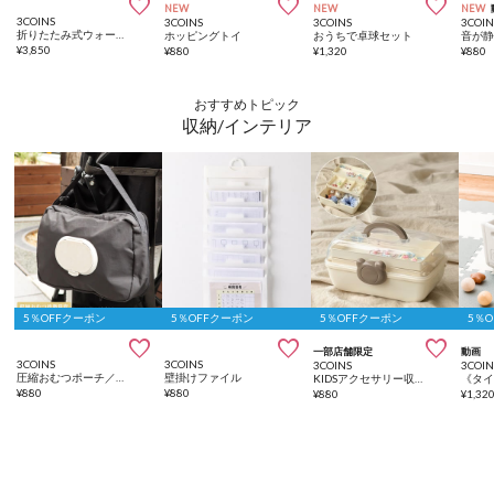



NEW
NEW
NEW
3COINS
3COINS
3COINS
3COIN
折りたたみ式ウォータープレイ／KIDS水遊び
ホッピングトイ
おうちで卓球セット
音が
¥
3,850
¥
880
¥
1,320
¥
880
おすすめトピック
収納/インテリア
5％OFFクーポン
5％OFFクーポン
5％OFFクーポン
5％



一部店舗限定
動画
3COINS
3COINS
3COINS
3COIN
圧縮おむつポーチ／KIDSおでかけ
壁掛けファイル
KIDSアクセサリー収納BOX
¥
880
¥
880
¥
880
¥
1,32