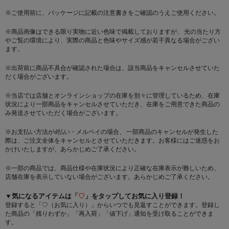
※ご使用前に、パッケージに記載の注意書きをご確認のうえご使用ください。
※商品画像はできる限り実物に近い色味で掲載しておりますが、 光の当たり方
やご覧の環境により、実際の商品と色味やサイズ感が若干異なる場合がござい
ます。
※出荷前に商品不具合が確認された場合は、該当商品をキャンセルさせていた
だく場合がございます。
※当店では店舗とオンラインショップの在庫を別々に管理しているため、在庫
状況により一部商品をキャンセルさせていただき、在庫をご用意できた商品の
み発送させていただく場合がございます。
※お支払い方法がd払い・メルペイの場合、 一部商品のキャンセルが発生した
際は、ご注文全体をキャンセルとさせていただきます。お客様にはご迷惑をお
かけいたしますが、あらかじめご了承ください。
※一部の商品では、商品仕様や在庫状況により正確な在庫表示が難しいため、
店舗在庫を表示していない場合がございます。あらかじめご了承ください。
▼気になるアイテムは「
♡
」をタップしてお気に入り登録！
登録すると「♡（お気に入り）」からいつでも見返すことができます。登録し
た商品の「残りわずか」「再入荷」「値下げ」通知を受け取ることができま
す。