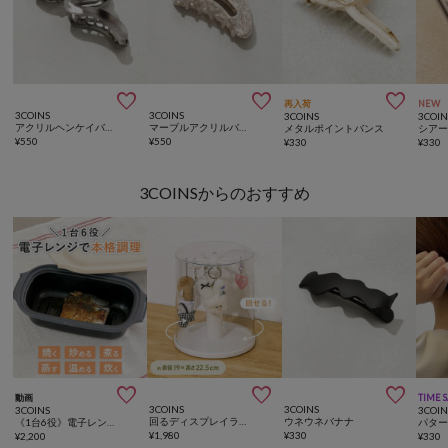



再入荷
NEW
3COINS
3COINS
3COINS
3COIN
アクリルヘンケイバンス
マーブルアクリルバンス
メタルポイントバンス
シア
¥
550
¥
550
¥
330
¥
330
3COINSからのおすすめ



動画
TIME 
3COINS
3COINS
3COINS
3COIN
回るディスプレイラック／コレクション収納
ウネウネバナナ
《1台6役》電子レンジ調理器／KITINTO
パタ
¥
1,980
¥
330
¥
2,200
¥
330