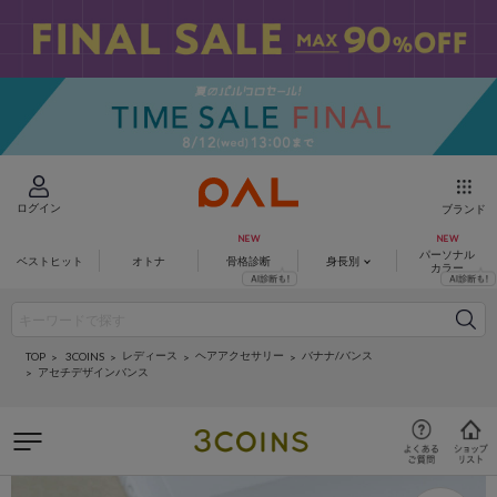
ログイン
ブランド
パーソナル
ベストヒット
オトナ
骨格診断
身長別
カラー
レディース
ヘアアクセサリー
バナナ/バンス
3COINS
TOP
アセチデザインバンス