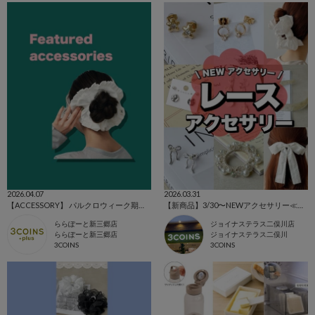
2026.04.07
2026.03.31
【ACCESSORY】 パルクロウィーク期間にぜひ💗
【新商品】3/30〜NEWアクセサリー≪レース≫
ららぽーと新三郷店
ジョイナステラス二俣川店
ららぽーと新三郷店
ジョイナステラス二俣川
3COINS
3COINS