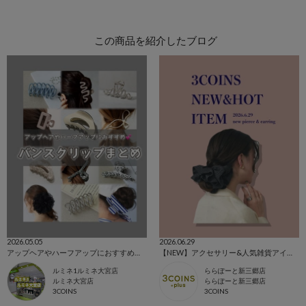
この商品を紹介したブログ
2026.05.05
2026.06.29
アップヘアやハーフアップにおすすめ💕バンスクリップまとめ◟꒰ ´꒳` ꒱◞✨
【NEW】アクセサリー&人気雑貨アイテム‎‎𖤐 ̖́-‬‎
ルミネ1ルミネ大宮店
ららぽーと新三郷店
ルミネ大宮店
ららぽーと新三郷店
3COINS
3COINS