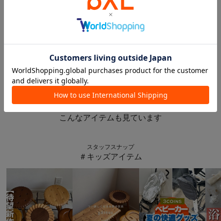
2026.03.30
【NEW】レースアクセサリー❁︎ 🤍
ららぽーと新三郷店
ららぽーと新三郷店
3COINS
このアイテムを見た人は
こんなアイテムも見ています
スタッフスナップ
＃キッズアイテム