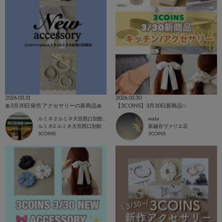
2026.03.31
2026.03.30
🎀3月30日発売 アクセサリーの新商品🎀
【3COINS】3月30日新商品✨
ルミネ２ルミネ大宮西口別館店
wata
ルミネ2 ルミネ大宮西口別館
新越谷ヴァリエ店
3COINS
3COINS