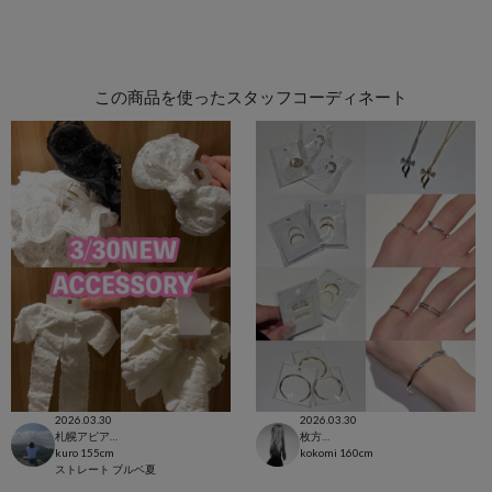
この商品を使ったスタッフコーディネート
2026.03.30
2026.03.30
札幌アピア店
枚方モール店
kuro
155cm
kokomi
160cm
ストレート
ブルベ夏