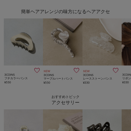
簡単ヘアアレンジの味方になるヘアアクセ



NEW
NEW
3COINS
3COIN
3COINS
3COINS
フチカラーバンス
リボ
マーブルハートバンス
レースストーンバンス
¥
550
¥
330
¥
550
¥
330
おすすめトピック
アクセサリー