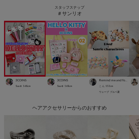
スタッフスナップ
＃サンリオ
3COINS
3COINS
Remind me and forever
Suu☺︎
168
cm
Suu☺︎
168
cm
こ ん
153
cm
ウェーブ
ブルベ夏
ヘアアクセサリーからのおすすめ