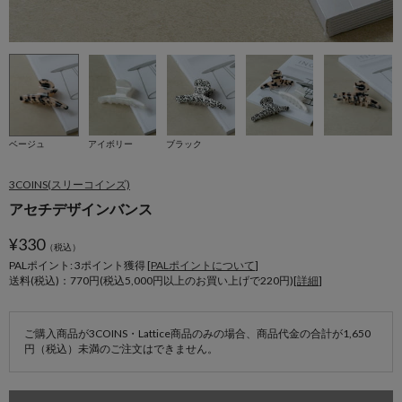
ベージュ
アイボリー
ブラック
3COINS(スリーコインズ)
アセチデザインバンス
¥
330
（税込）
PALポイント: 3
ポイント獲得 [
PALポイントについて
]
送料(税込)：770円(税込5,000円以上のお買い上げで220円)[
詳細
]
ご購入商品が3COINS・Lattice商品のみの場合、商品代金の合計が1,650
円（税込）未満のご注文はできません。