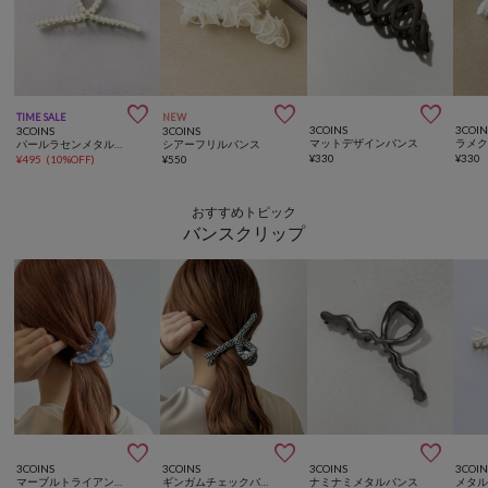



TIME SALE
NEW
3COINS
3COIN
3COINS
3COINS
マットデザインバンス
ラメ
パールラセンメタルバンス
シアーフリルバンス
¥
330
¥
330
¥
495
(
10%OFF
)
¥
550
おすすめトピック
バンスクリップ



3COINS
3COINS
3COINS
3COIN
マーブルトライアングルバンス
ギンガムチェックバンス
ナミナミメタルバンス
メタ