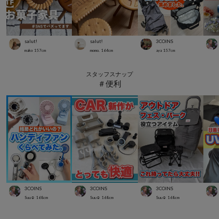
salut!
salut!
3COINS
mako
157
cm
momo.
164
cm
aya
157
cm
スタッフスナップ
＃便利
3COINS
3COINS
3COINS
Suu☺︎
168
cm
Suu☺︎
168
cm
Suu☺︎
168
cm