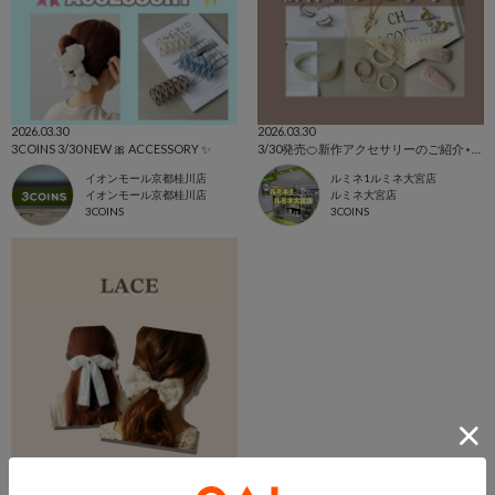
2026.03.30
2026.03.30
3COINS 3/30 NEW 🎀 ACCESSORY ✨
3/30発売🍊新作アクセサリーのご紹介‎⋆✴︎˚｡⋆
イオンモール京都桂川店
ルミネ1ルミネ大宮店
イオンモール京都桂川店
ルミネ大宮店
3COINS
3COINS