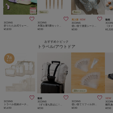



再入荷
NEW
動画
3COINS
3COINS
3COINS
3COIN
折りたたみ式ウォータープレイ／KIDS水遊び
木製お箸5膳セット／KITINTO
使い捨て便座シート／KIDSトラベル
¥
3,850
¥
330
¥
330
¥
1,32
おすすめトピック
トラベル/アウトドア



動画
NEW
3COINS
3COINS
3COINS
3COIN
トラベル収納ポーチ7点セット
使い捨てリフィル20ピースセット：10ml
《ずり落ち防止に！》キャリーケースバンド
¥
1,650
¥
330
¥
550
¥
550