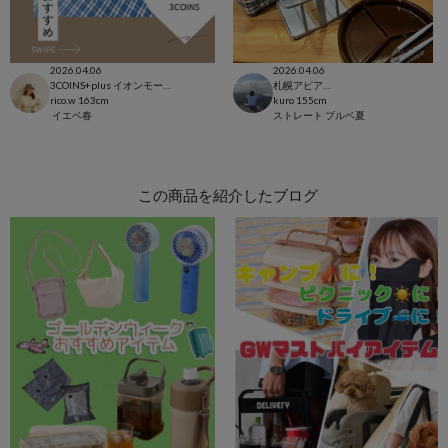
2026.04.06
2026.04.06
3COINS+plus イオンモール日吉津店
札幌アピア店
rico.w
163cm
kuro
155cm
イエベ春
ストレート
ブルベ夏
この商品を紹介したブログ