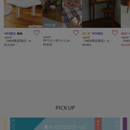



WEB限定
動画
再入荷
WEB限定
SALE
salut!
salut!
salut!
salut!
PPラタン折りたたみラウンドテーブル／INandOUT
《WEB限定商品》milkローテーブル／milk latte
《WEB限定商品》カントリーライティングデスク
¥
3,850
¥
11,000
¥
9,900
¥
6,60
PICK UP