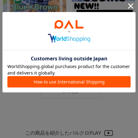
2026.04.09
2026.04.08
【新商品】Blue×Brown🩵🤎ピクニックアイテム
NEWピクニックアイテムのご紹介です🧺❣️
イオンモール川口店 スタッフ
NATSU
3COINS＋plusイオンモール川口店
ベルモール宇都宮店
3COINS
3COINS
この商品を紹介したパルクロPLAY