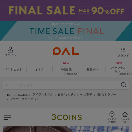
ログイン
ブランド
パーソナル
ベストヒット
オトナ
骨格診断
身長別
カラー
ライフスタイル
食器/キッチンツール/飲料
箸/カトラリー
3COINS
TOP
プラカトラリーセット