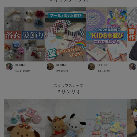
3COINS
3COINS
3COINS
Suu☺︎
168
cm
aya
157
cm
aya
157
cm
スタッフスナップ
＃サンリオ