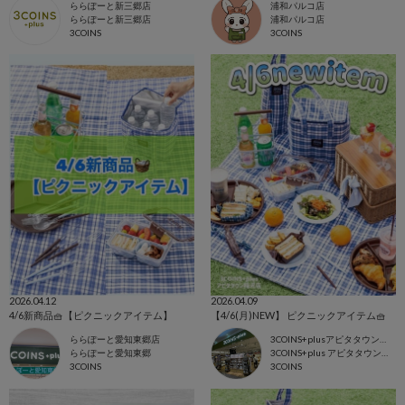
ららぽーと新三郷店
浦和パルコ店
ららぽーと新三郷店
浦和パルコ店
3COINS
3COINS
2026.04.12
2026.04.09
4/6新商品🧺【ピクニックアイテム】
【4/6(月)NEW】 ピクニックアイテム🧺
ららぽーと愛知東郷店
3COINS+plusアピタタウン稲沢店
ららぽーと愛知東郷
3COINS+plus アピタタウン稲沢店
3COINS
3COINS