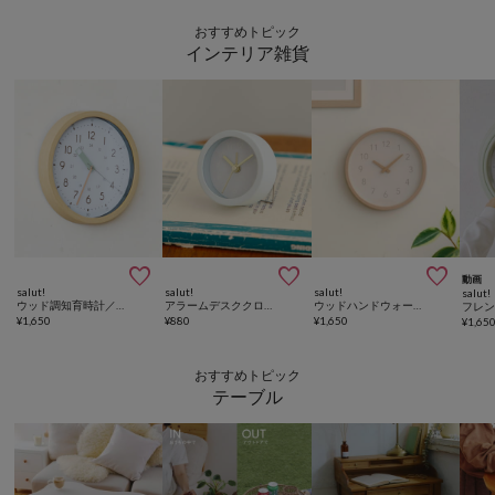
おすすめトピック
インテリア雑貨



動画
salut!
salut!
salut!
salut!
ウッド調知育時計／こども部屋
アラームデスククロックミニ
ウッドハンドウォールクロック
¥
1,650
¥
880
¥
1,650
¥
1,65
おすすめトピック
テーブル