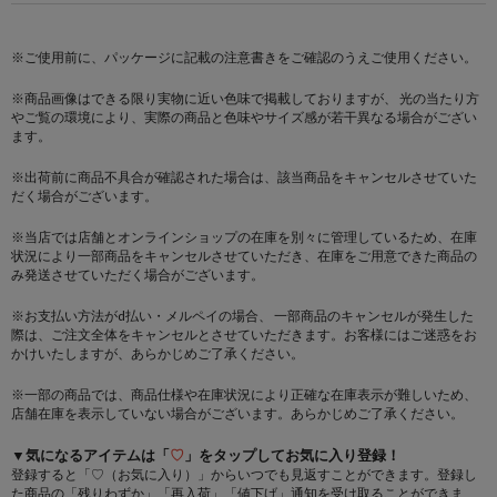
※ご使用前に、パッケージに記載の注意書きをご確認のうえご使用ください。
※商品画像はできる限り実物に近い色味で掲載しておりますが、 光の当たり方
やご覧の環境により、実際の商品と色味やサイズ感が若干異なる場合がござい
ます。
※出荷前に商品不具合が確認された場合は、該当商品をキャンセルさせていた
だく場合がございます。
※当店では店舗とオンラインショップの在庫を別々に管理しているため、在庫
状況により一部商品をキャンセルさせていただき、在庫をご用意できた商品の
み発送させていただく場合がございます。
※お支払い方法がd払い・メルペイの場合、 一部商品のキャンセルが発生した
際は、ご注文全体をキャンセルとさせていただきます。お客様にはご迷惑をお
かけいたしますが、あらかじめご了承ください。
※一部の商品では、商品仕様や在庫状況により正確な在庫表示が難しいため、
店舗在庫を表示していない場合がございます。あらかじめご了承ください。
▼気になるアイテムは「
♡
」をタップしてお気に入り登録！
登録すると「♡（お気に入り）」からいつでも見返すことができます。登録し
た商品の「残りわずか」「再入荷」「値下げ」通知を受け取ることができま