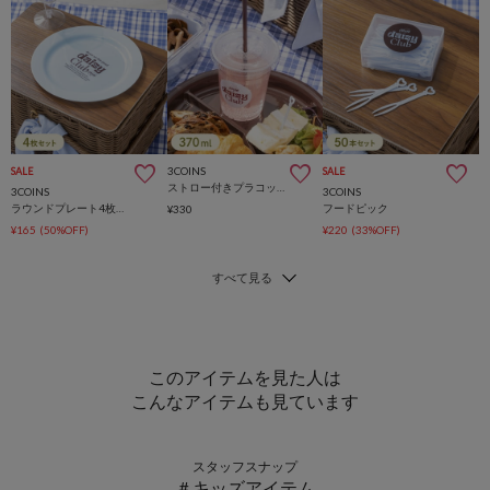
3COINS
SALE
SALE
ストロー付きプラコップ4個セット
3COINS
3COINS
ラウンドプレート4枚セット：19cm
フードピック
¥330
¥165
(50%OFF)
¥220
(33%OFF)
このアイテムを見た人は
こんなアイテムも見ています
スタッフスナップ
＃キッズアイテム