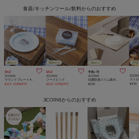
食器/キッチンツール/飲料からのおすすめ



SALE
SALE
手洗い可
3COIN
3COINS
3COINS
3COINS
ラウンドプレート4枚セット：19cm
フードピック
抗菌防臭スリム吸水マット3枚セット／KITINTO
¥
330
¥
165
(
50%OFF
)
¥
220
(
33%OFF
)
¥
330
3COINSからのおすすめ