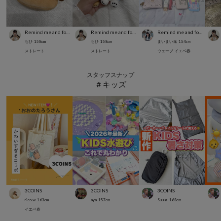
Remind me and forever
Remind me and forever
Remind me and forever
ちひ
158
cm
ちひ
158
cm
まいまい🎀
154
cm
ストレート
ストレート
ウェーブ
イエベ春
スタッフスナップ
＃キッズ
3COINS
3COINS
3COINS
rico.w
163
cm
aya
157
cm
Suu☺︎
168
cm
イエベ春