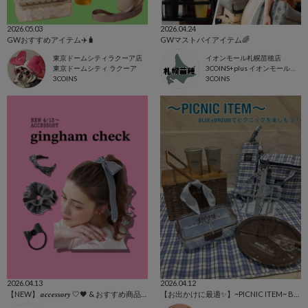
2026.05.03
2026.04.24
GWおすすめアイテム✈️🧳
GWマストバイアイテム🌈
東京ドームシティラクーア店
イオンモール札幌苗穂店
東京ドームシティ ラクーア
3COINS+plus イオンモール札幌苗穂店
3COINS
3COINS
2026.04.13
2026.04.12
【NEW】 𝒂𝒄𝒄𝒆𝒔𝒔𝒐𝒓𝒚 🤍🖤 & おすすめ商品全て🩷
【お出かけに最適✨】~PICNIC ITEM~ BLUEXBROWNでピクニックを楽しもう！