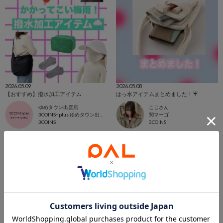
2026.05.09
2026.05.08
【おすすめ】撥水加工アイテム
はっ水アイテムまとめました！☔️
ゆめタウン出雲店
こじさん
3COINS+plus ゆめタウン出雲店
関マーゴ
3COINS
3COINS