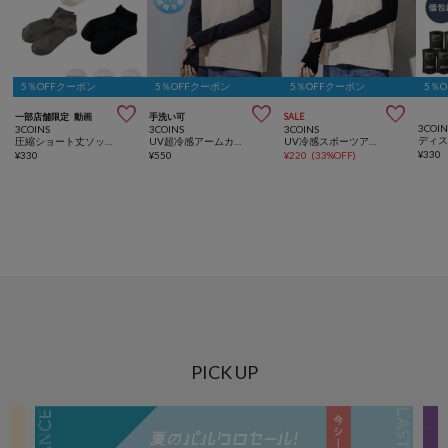
5％OFFクーポン
5％OFFクーポン
5％OFFクーポン
5％



一部店舗限定
動画
手洗い可
SALE
3COIN
3COINS
3COINS
3COINS
圧縮ショート丈ソックス3足セット：レディース／SOBANI
UV超冷感アームカバー
UV冷感スポーツアームカバー
¥
330
¥
330
¥
550
¥
220
(
33%OFF
)
PICK UP