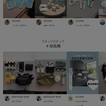
3COINS
3COINS
3COINS
こじさん
160
cm
junko
161
cm
こじさん
160
cm
スタッフスナップ
＃扇風機
BIRTHDAY BAR
BIRTHDAY BAR
3COINS
aya
159
cm
aya
159
cm
rico.w
163
cm
イエベ春