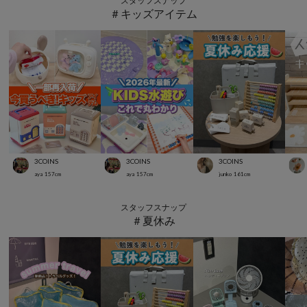
スタッフスナップ
＃キッズアイテム
3COINS
3COINS
3COINS
aya
157
cm
aya
157
cm
junko
161
cm
スタッフスナップ
＃夏休み