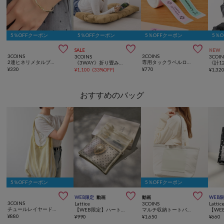
5％OFFクーポン
5％OFFクーポン
5％OFFクーポン
5％



SALE
NEW
3COINS
3COINS
3COINS
3COIN
2連ヒネリメタルブレス
専用タックラベルロール2個セット
《3WAY》折り畳みクッション
¥
330
¥
770
¥
1,100
(
33%OFF
)
¥
1,32
おすすめのバッグ
5％OFFクーポン
5％OFFクーポン



WEB限定
動画
動画
WEB
3COINS
Lattice
3COINS
Lattic
チュールレイヤードトートバッグ
【WEB限定】ハートメッシュバッグインバッグ
マルチ収納トートバッグ
¥
880
¥
990
¥
1,650
¥
660