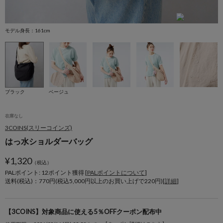
モデル身長：161cm
モ
ブラック
ベージュ
在庫なし
3COINS(スリーコインズ)
はっ水ショルダーバッグ
¥
1,320
（税込）
PALポイント: 12
ポイント獲得 [
PALポイントについて
]
送料(税込)：770円(税込5,000円以上のお買い上げで220円)[
詳細
]
【3COINS】対象商品に使える5％OFFクーポン配布中