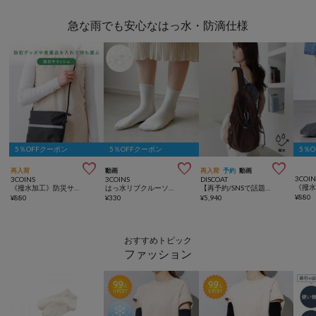
急な雨でも安心なはっ水・防滴仕様
5％OFFクーポン
5％OFFクーポン
5％



再入荷
動画
再入荷
予約
動画
3COIN
3COINS
3COINS
DISCOAT
《撥水加工》防災サコッシュ／SOBANI
はっ水リブクルーソックス
【再予約/SNSで話題！/撥水/軽量】シアーリップバックパック
¥
880
¥
880
¥
330
¥
5,940
おすすめトピック
ファッション