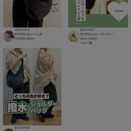
2026.04.11
2026.04.07
3COINS+plus ららぽーと和泉店
3COINS+plus イオンモール日吉津店
HITOMI
165cm
rico.w
163cm
イエベ春
2026.04.06