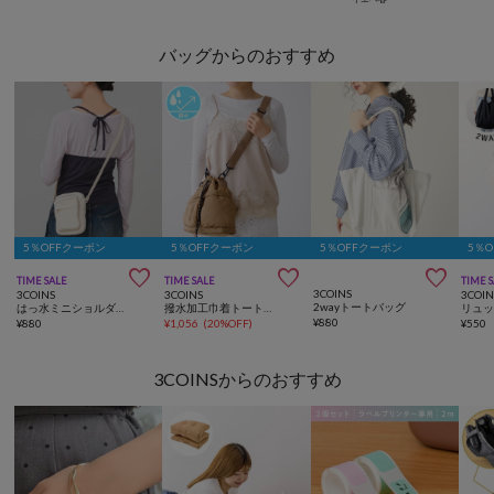
バッグからのおすすめ
5％OFFクーポン
5％OFFクーポン
5％OFFクーポン
5％



TIME SALE
TIME SALE
TIME 
3COINS
3COINS
3COINS
3COIN
2wayトートバッグ
はっ水ミニショルダーバッグ
撥水加工巾着トートバッグ
¥
880
¥
880
¥
1,056
(
20%OFF
)
¥
550
3COINSからのおすすめ