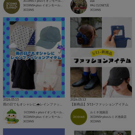
3COINS＋plusイオンモール北戸田店
aya
3COINS+plus イオンモール北戸田店
PAL CLOSET店
3COINS
3COINS
2026.05.15
2026.05.13
雨の日でもオシャレに🌧️レインファッション☔️
【新商品】5/11~ファッションアイテム
３COINS＋plusイオンモール上尾
ルミネ池袋店
3COINS+plus イオンモール上尾店
3COINS+plusルミネ池袋店
3COINS
3COINS