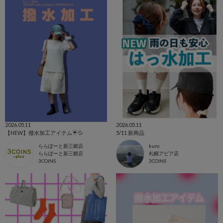
2026.05.11
2026.05.11
【NEW】撥水加工アイテム☔️💦
5/11 新商品
ららぽーと新三郷店
kuro
ららぽーと新三郷店
札幌アピア店
3COINS
3COINS