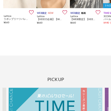
5％



WEB限定
NEW
WEB限定
動画
TIME 
Lattice
Lattice
Lattice
3COIN
リボンプリーツバレッタ
【KEECO企画】【WEB限定/人気の為再入荷】リボンテールクリップ
【WEB限定】【KEECO企画】パイピングリボンバレッタ
パー
¥
660
¥
660
¥
660
¥
440
PICK UP