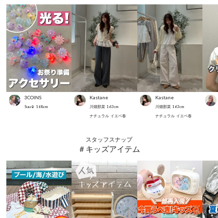
3COINS
Kastane
Kastane
Suu☺︎
168
cm
川畑那菜
163
cm
川畑那菜
163
cm
ナチュラル
イエベ春
ナチュラル
イエベ春
スタッフスナップ
＃キッズアイテム