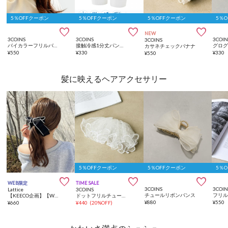
5％OFFクーポン
5％OFFクーポン
5％OFFクーポン
5％



NEW
3COINS
3COINS
3COIN
3COINS
バイカラーフリルバンス
接触冷感1分丈パンツ：M
カサネチェックバナナ
¥
550
¥
330
¥
330
¥
550
髪に映えるヘアアクセサリー
5％OFFクーポン
5％OFFクーポン
5％



WEB限定
TIME SALE
3COINS
3COIN
Lattice
3COINS
チュールリボンバンス
フリ
【KEECO企画】【WEB限定/人気の為再入荷】パイピングリボンバナナクリップ
ドットフリルチュールバレッタ
¥
880
¥
550
¥
660
¥
440
(
20%OFF
)