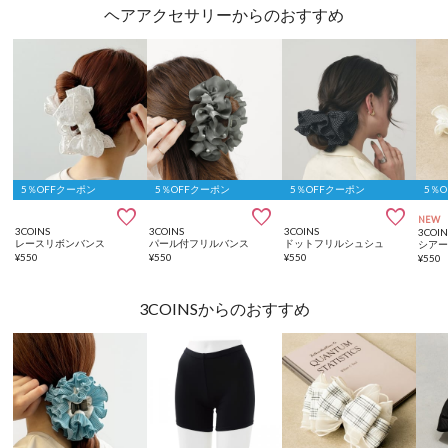
ヘアアクセサリーからのおすすめ
5％OFFクーポン
5％OFFクーポン
5％OFFクーポン
5％



NEW
3COINS
3COINS
3COINS
3COIN
レースリボンバンス
パール付フリルバンス
ドットフリルシュシュ
シア
¥
550
¥
550
¥
550
¥
550
3COINSからのおすすめ