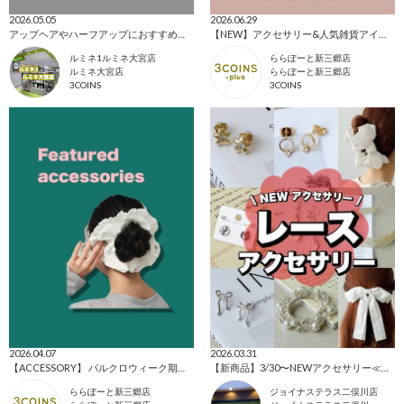
2026.05.05
2026.06.29
アップヘアやハーフアップにおすすめ💕バンスクリップまとめ◟꒰ ´꒳` ꒱◞✨
【NEW】アクセサリー&人気雑貨アイテム‎‎𖤐 ̖́-‬‎
ルミネ1ルミネ大宮店
ららぽーと新三郷店
ルミネ大宮店
ららぽーと新三郷店
3COINS
3COINS
2026.04.07
2026.03.31
【ACCESSORY】 パルクロウィーク期間にぜひ💗
【新商品】3/30〜NEWアクセサリー≪レース≫
ららぽーと新三郷店
ジョイナステラス二俣川店