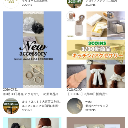
ららぽーと新三郷店
ジョイナステラス二俣川
3COINS
3COINS
2026.03.31
2026.03.30
🎀3月30日発売 アクセサリーの新商品🎀
【3COINS】3月30日新商品✨
ルミネ２ルミネ大宮西口別館店
wata
ルミネ2 ルミネ大宮西口別館
新越谷ヴァリエ店
3COINS
3COINS