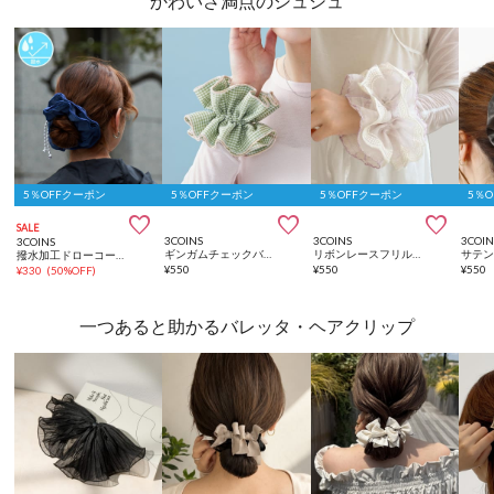
かわいさ満点のシュシュ
5％OFFクーポン
5％OFFクーポン
5％OFFクーポン
5％



SALE
3COINS
3COINS
3COIN
3COINS
ギンガムチェックバイカラーシュシュ
リボンレースフリルシュシュ
サテ
撥水加工ドローコードシュシュ
¥
550
¥
550
¥
550
¥
330
(
50%OFF
)
一つあると助かるバレッタ・ヘアクリップ