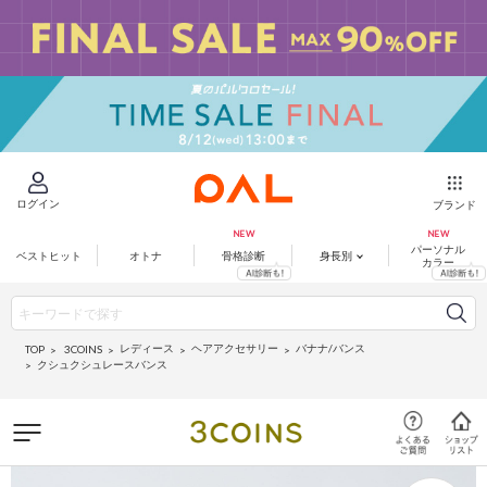
ログイン
ブランド
パーソナル
ベストヒット
オトナ
骨格診断
身長別
カラー
レディース
ヘアアクセサリー
バナナ/バンス
3COINS
TOP
クシュクシュレースバンス