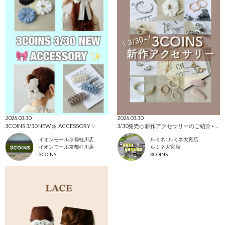
2026.03.30
2026.03.30
3COINS 3/30 NEW 🎀 ACCESSORY ✨
3/30発売🍊新作アクセサリーのご紹介‎⋆✴︎˚｡⋆
イオンモール京都桂川店
ルミネ1ルミネ大宮店
イオンモール京都桂川店
ルミネ大宮店
3COINS
3COINS