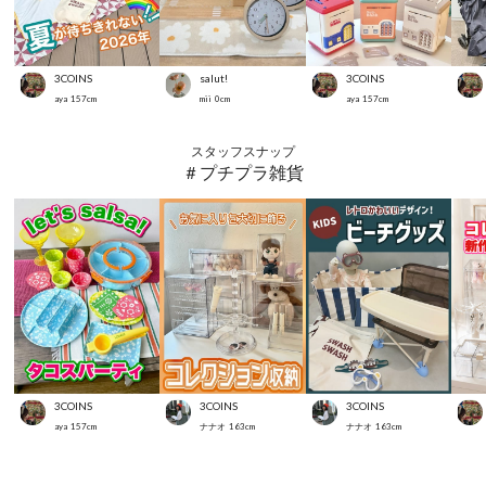
3COINS
salut!
3COINS
aya
157
cm
mii
0
cm
aya
157
cm
スタッフスナップ
＃プチプラ雑貨
3COINS
3COINS
3COINS
aya
157
cm
ナナオ
163
cm
ナナオ
163
cm