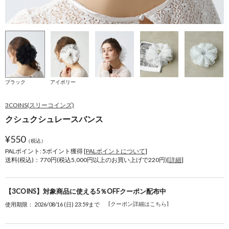
ブラック
アイボリー
3COINS(スリーコインズ)
クシュクシュレースバンス
¥
550
（税込）
PALポイント: 5
ポイント獲得 [
PALポイントについて
]
送料(税込)：770円(税込5,000円以上のお買い上げで220円)[
詳細
]
【3COINS】対象商品に使える5％OFFクーポン配布中
[クーポン詳細はこちら]
使用期限： 2026/08/16 (日) 23:59まで