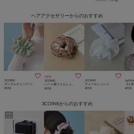
ストレート
ブルベ夏
ヘアアクセサリーからのおすすめ



NEW
3COINS
3COINS
Lattic
3COINS
ギンガムチェックバイカラーシュシュ
チュールシュシュ
ハート柄フリルシュシュ
¥
550
¥
550
¥
550
¥
550
3COINSからのおすすめ