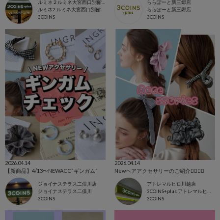
ルミネ２ルミネ大宮西口別館店
ららぽーと新三郷店
ルミネ2 ルミネ大宮西口別館
ららぽーと新三郷店
3COINS
3COINS
2026.04.14
2026.04.14
【新商品】4/13〜NEWACC“ギンガム“
Newヘアアクセサリーのご紹介💇🏼‍♀️✨
ジョイナステラス二俣川店
アトレマルヒロ川越店
ジョイナステラス二俣川
3COINS+plus アトレマルヒロ川越店
3COINS
3COINS