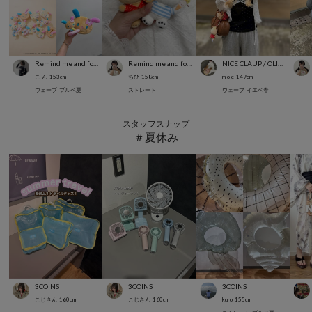
Remind me and forever
Remind me and forever
NICE CLAUP / OLIVE des OLIVE OUTLET
こ ん
153
cm
ちひ
158
cm
m o e
149
cm
ウェーブ
ブルベ夏
ストレート
ウェーブ
イエベ春
スタッフスナップ
＃夏休み
3COINS
3COINS
3COINS
こじさん
160
cm
こじさん
160
cm
kuro
155
cm