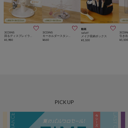



動画
3COINS
3COINS
3COIN
salut!
回るディスプレイラック／コレクション収納
キーホルダースタンド／コレクション収納
メイク収納ボックス
¥
1,980
¥
660
¥
1,10
¥
1,100
PICK UP