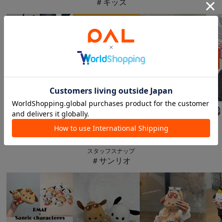
＃キッズ
3COINS
3COINS
3COINS
aya
157
cm
rico.w
163
cm
aya
157
cm
イエベ春
スタッフスナップ
＃サンリオ