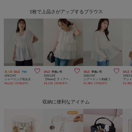
1枚で上品さがアップするブラウス



再入荷
SALE
予約
SALE
手洗い可
SALE
手洗い可
SALE
DISCOAT
DISCOAT
DISCOAT
DISCO
シャーリング前あきフレンチブラウス
【Noka】ティアードノースリブラウス
シアードット刺繍ブラウス
アシ
¥
4,620
(
30%OFF
)
¥
4,158
(
30%OFF
)
¥
1,980
(
70%OFF
)
¥
1,98
収納に便利なアイテム