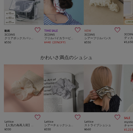



動画
TIME SALE
NEW
3COIN
3COINS
3COINS
3COINS
クリアボックスバッグ：LLタテ／クリア収納シリーズ
フリルバイカラービッグシュシュ
シアーフリルバンス
¥
1,65
¥
550
¥
440
(
20%OFF
)
¥
550
かわいさ満点のシュシュ



SALE
Lattice
Lattice
Lattice
mysti
【人気の為再入荷】ストーン付きシアーシュシュ
シアーチェックシュシュ
ストライプシュシュ
¥
330
¥
330
¥
660
¥
1,22