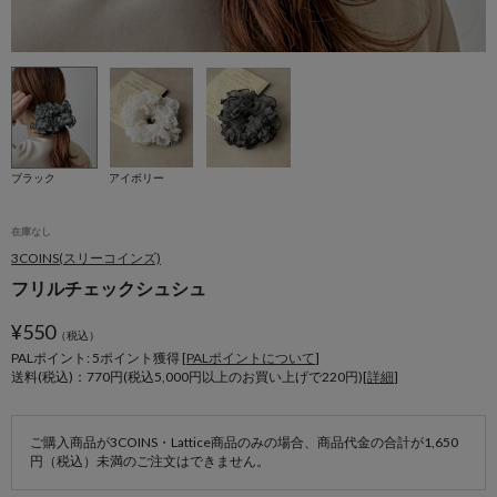
ブラック
アイボリー
在庫なし
3COINS(スリーコインズ)
フリルチェックシュシュ
¥
550
（税込）
PALポイント: 5
ポイント獲得 [
PALポイントについて
]
送料(税込)：770円(税込5,000円以上のお買い上げで220円)[
詳細
]
ご購入商品が3COINS・Lattice商品のみの場合、商品代金の合計が1,650
円（税込）未満のご注文はできません。