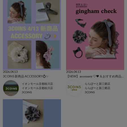
2026.04.13
2026.04.13
3COINS 新商品 ACCESSORY💍✨
【NEW】 𝒂𝒄𝒄𝒆𝒔𝒔𝒐𝒓𝒚 🤍🖤 & おすすめ商品全て🩷
イオンモール京都桂川店
ららぽーと新三郷店
イオンモール京都桂川店
ららぽーと新三郷店
3COINS
3COINS