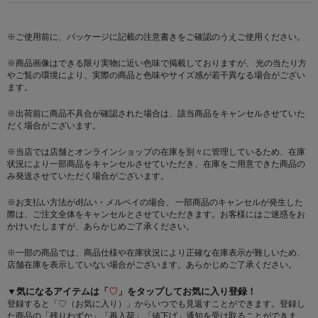
※ご使用前に、パッケージに記載の注意書きをご確認のうえご使用ください。
※商品画像はできる限り実物に近い色味で掲載しておりますが、 光の当たり方
やご覧の環境により、実際の商品と色味やサイズ感が若干異なる場合がござい
ます。
※出荷前に商品不具合が確認された場合は、該当商品をキャンセルさせていた
だく場合がございます。
※当店では店舗とオンラインショップの在庫を別々に管理しているため、在庫
状況により一部商品をキャンセルさせていただき、在庫をご用意できた商品の
み発送させていただく場合がございます。
※お支払い方法がd払い・メルペイの場合、 一部商品のキャンセルが発生した
際は、ご注文全体をキャンセルとさせていただきます。お客様にはご迷惑をお
かけいたしますが、あらかじめご了承ください。
※一部の商品では、商品仕様や在庫状況により正確な在庫表示が難しいため、
店舗在庫を表示していない場合がございます。あらかじめご了承ください。
▼気になるアイテムは「
♡
」をタップしてお気に入り登録！
登録すると「♡（お気に入り）」からいつでも見返すことができます。登録し
た商品の「残りわずか」「再入荷」「値下げ」通知を受け取ることができま