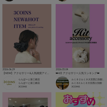
2026.06.29
2026.05.04
【NEW】アクセサリー&人気雑貨アイテム‎‎𖤐 ̖́-‬‎
👑4月 アクセサリー人気ランキング👑
ららぽーと新三郷店
ルミネ２ルミネ大宮西口別館店
ららぽーと新三郷店
ルミネ2 ルミネ大宮西口別館
3COINS
3COINS