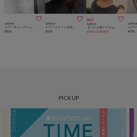



SALE
Lattice
Lattice
Lattic
Lattice
シアーチェックシュシュ
シアーストーン付きシュシュ
【パイル地アイテム】シュシュセット(2P)
¥
330
¥
330
¥
330
¥
330
(
50%OFF
)
PICK UP