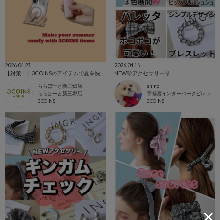
2026.04.23
2026.04.16
【対策！】3COINSのアイテムで夏を快適に🏖☀️
NEW🩵アクセサリー🫧
ららぽーと新三郷店
shino
ららぽーと新三郷店
宇都宮インターパークビレッジ店
3COINS
3COINS