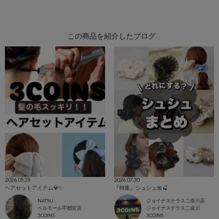
この商品を紹介したブログ
2026.05.29
2026.07.30
ヘアセットアイテム💎✨️
『特集』シュシュ🎀🍒
NATSU
ジョイナステラス二俣川店
ベルモール宇都宮店
ジョイナステラス二俣川
3COINS
3COINS