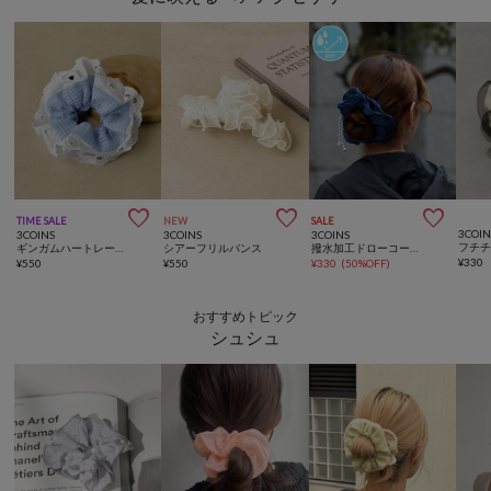



TIME SALE
NEW
SALE
3COIN
3COINS
3COINS
3COINS
フチ
ギンガムハートレースシュシュ
シアーフリルバンス
撥水加工ドローコードシュシュ
¥
330
¥
550
¥
550
¥
330
(
50%OFF
)
おすすめトピック
シュシュ