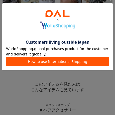
2026.04.14
2026.04.14
【新商品】4/13〜NEWACC“ギンガム“
Newヘアアクセサリーのご紹介💇🏼‍♀️✨
ジョイナステラス二俣川店
アトレマルヒロ川越店
ジョイナステラス二俣川
3COINS+plus アトレマルヒロ川越店
3COINS
3COINS
このアイテムを見た人は
こんなアイテムも見ています
スタッフスナップ
＃ヘアアクセサリー