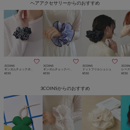
ヘアアクセサリーからのおすすめ



3COINS
3COINS
3COINS
3COIN
ギンガムチェックポニー2個セット
ギンガムチェックバイカラーシュシュ
ドットフリルシュシュ
レー
¥
550
¥
550
¥
550
¥
550
3COINSからのおすすめ