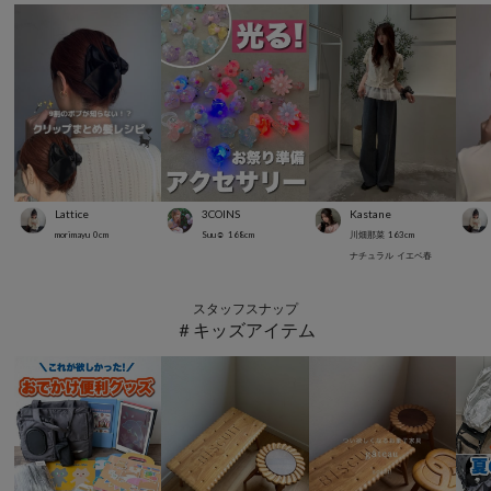
Lattice
3COINS
Kastane
morimayu
0
cm
Suu☺︎
168
cm
川畑那菜
163
cm
ナチュラル
イエベ春
スタッフスナップ
＃キッズアイテム