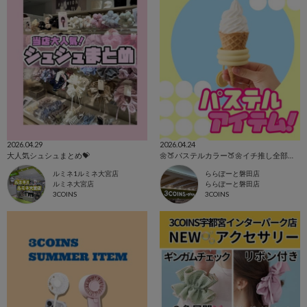
2026.04.29
2026.04.24
大人気シュシュまとめ💝
🌼🍑パステルカラー🍑🌼イチ推し全部見せッ
ルミネ1ルミネ大宮店
ららぽーと磐田店
ルミネ大宮店
ららぽーと磐田店
3COINS
3COINS