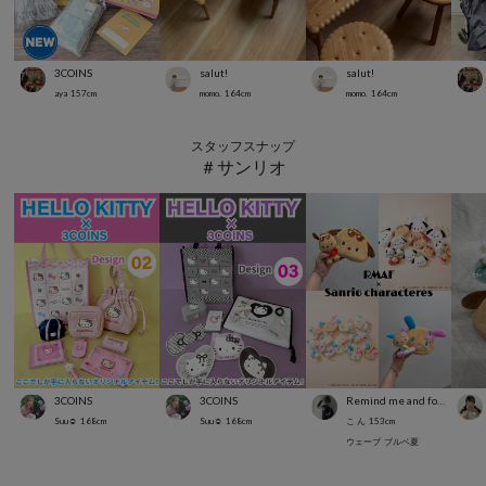
3COINS
salut!
salut!
aya
157
cm
momo.
164
cm
momo.
164
cm
スタッフスナップ
＃サンリオ
3COINS
3COINS
Remind me and forever
Suu☺︎
168
cm
Suu☺︎
168
cm
こ ん
153
cm
ウェーブ
ブルベ夏