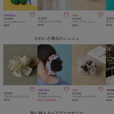



TIME SALE
NEW
3COINS
3COIN
3COINS
3COINS
リボンレースフリルシュシュ
ぷっくりチャーム／CUSTOM TUMBLER
フチシアーシュシュ
¥
550
¥
550
¥
330
¥
550
かわいさ満点のシュシュ



TIME SALE
NEW
WEB
3COINS
3COINS
3COINS
Lattic
フチチェックシュシュ
フリルバイカラービッグシュシュ
バイカラーシアーパールシュシュ
¥
550
¥
440
(
20%OFF
)
¥
550
¥
660
髪に映えるヘアアクセサリー