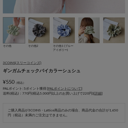
その他
その他2
その他1 (ブルー
アイボリー)
3COINS(スリーコインズ)
ギンガムチェックバイカラーシュシュ
¥
550
（税込）
PALポイント: 5
ポイント獲得 [
PALポイントについて
]
送料(税込)：770円(税込5,000円以上のお買い上げで220円)[
詳細
]
ご購入商品が3COINS・Lattice商品のみの場合、商品代金の合計が1,650
円（税込）未満のご注文はできません。