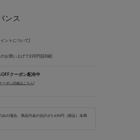
バンス
ポイントについて
]
上のお買い上げで220円)[
詳細
]
％OFFクーポン配布中
[クーポン詳細はこちら]
e商品のみの場合、商品代金の合計が1,650円（税込）未満