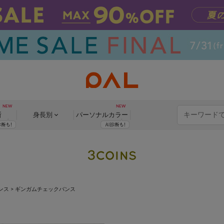
断
身長別
パーソナル
カラー
ンス
>
ギンガムチェックバンス