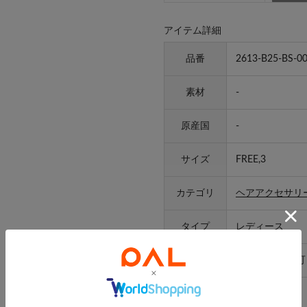
アイテム詳細
品番
2613-B25-BS-0
素材
-
原産国
-
サイズ
FREE,3
カテゴリ
ヘアアクセサリ
タイプ
レディース
ギフト
ラッピング
不可
取り扱い
-