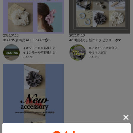
2026.04.13
2026.04.13
3COINS 新商品 ACCESSORY💍✨
4/13新発売🛒新作アクセサリー🧁❤︎
イオンモール京都桂川店
ルミネ1ルミネ大宮店
イオンモール京都桂川店
ルミネ大宮店
3COINS
3COINS