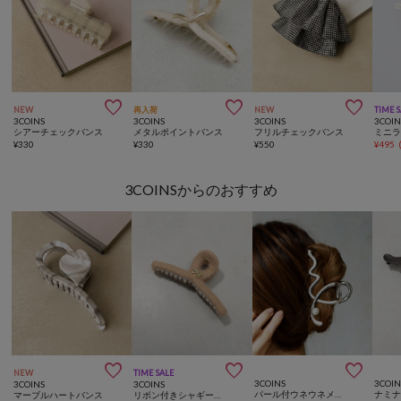



NEW
再入荷
NEW
TIME 
3COINS
3COINS
3COINS
3COIN
シアーチェックバンス
メタルポイントバンス
フリルチェックバンス
¥
330
¥
330
¥
550
¥
495
3COINSからのおすすめ



NEW
TIME SALE
3COINS
3COIN
3COINS
3COINS
パール付ウネウネメタルバンス
ナミ
マーブルハートバンス
リボン付きシャギーバンス