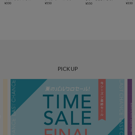
¥
330
¥
550
¥
330
¥
550
PICK UP