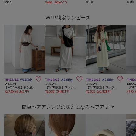
¥
330
¥
330
¥
550
¥
440
(
20%OFF
)
WEB限定ワンピース



TIME SALE
WEB限定
TIME SALE
WEB限定
TIME SALE
WEB限定
TIME 
DISCOAT
DISCOAT
DISCOAT
DISCO
【WEB限定】衿配色ゆったりカットワンピース
【WEB限定】ワンポイントロゴカットワンピース
【WEB限定】ワッフルロングワンピース
¥
2,750
(
61%OFF
)
¥
2,530
(
54%OFF
)
¥
2,530
(
61%OFF
)
¥
990
簡単ヘアアレンジの味方になるヘアアクセ