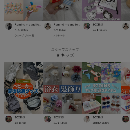
Remind me and forever
Remind me and forever
3COINS
こ ん
153
cm
ちひ
158
cm
Suu☺︎
168
cm
ウェーブ
ブルベ夏
ストレート
スタッフスナップ
＃キッズ
3COINS
3COINS
3COINS
aya
157
cm
Suu☺︎
168
cm
SHIHO
152
cm