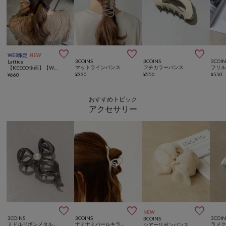



WEB限定
NEW
3COINS
3COINS
3COIN
Lattice
マットラインバンス
フチカラーバンス
フリ
【KEECO企画】【WEB限定/人気の為再入荷】パイピングリボンバナナクリップ
¥
330
¥
550
¥
550
¥
660
おすすめトピック
アクセサリー



NEW
3COINS
3COINS
3COIN
3COINS
ミドルリボンメタルバンス
ナミナミパールキラキラバンス
ラメ
シアーリボンバンス