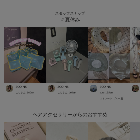
スタッフスナップ
＃夏休み
3COINS
3COINS
3COINS
こじさん
160
cm
こじさん
160
cm
kuro
155
cm
ストレート
ブルベ夏
ヘアアクセサリーからのおすすめ