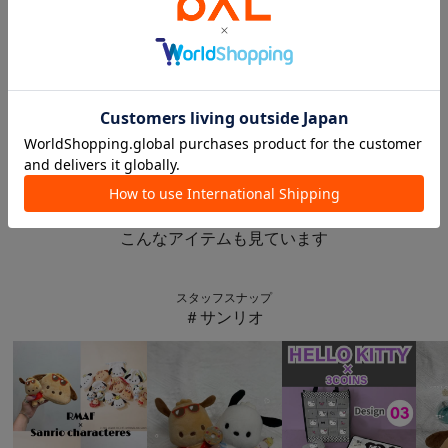
2026.04.13
🎀4月13日発売 アクセサリーの新商品🎀
ルミネ２ルミネ大宮西口別館店
ルミネ2 ルミネ大宮西口別館
3COINS
このアイテムを見た人は
こんなアイテムも見ています
スタッフスナップ
＃サンリオ