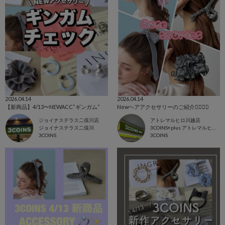
2026.04.14
2026.04.14
【新商品】4/13〜NEWACC“ギンガム“
Newヘアアクセサリーのご紹介💇🏼‍♀️✨
ジョイナステラス二俣川店
アトレマルヒロ川越店
ジョイナステラス二俣川
3COINS+plus アトレマルヒロ川越店
3COINS
3COINS