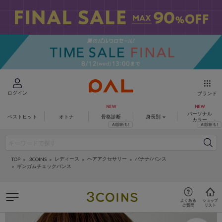
ログイン
ブランド
パーソナル
ベストヒット
オトナ
骨格診断
身長別
カラー
レディース
ヘアアクセサリー
バナナ/バンス
3COINS
TOP
ギンガムチェックバンス