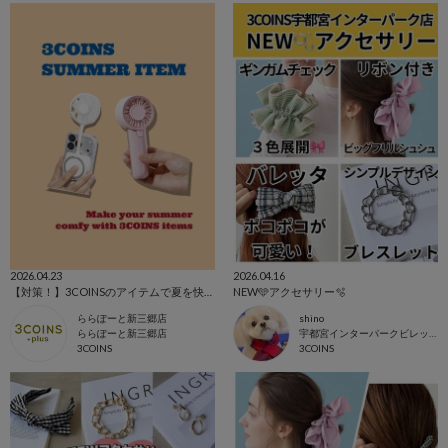
2026.04.23
2026.04.16
【対策！】3COINSのアイテムで夏を快適に🏖☀️
NEW🩵アクセサリー🫧
ららぽーと新三郷店
shino
ららぽーと新三郷店
宇都宮インターパークビレッジ店
3COINS
3COINS