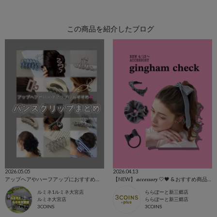
この商品を紹介したブログ
2026.05.05
2026.04.13
アップヘアやハーフアップにおすすめ💕バンスクリップまとめ◟꒰ ´꒳` ꒱◞✨
【NEW】 𝒂𝒄𝒄𝒆𝒔𝒔𝒐𝒓𝒚 🤍🖤 & おすすめ商品全て🩷
ルミネ1ルミネ大宮店
ららぽーと新三郷店
ルミネ大宮店
ららぽーと新三郷店
3COINS
3COINS