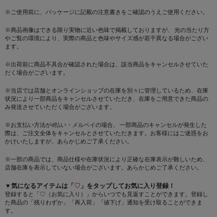
※ご使用前に、パッケージに記載の注意書きをご確認のうえご使用ください。
※商品画像はできる限り実物に近い色味で掲載しておりますが、 光の当たり方
やご覧の環境により、実際の商品と色味やサイズ感が若干異なる場合がござい
ます。
※出荷前に商品不具合が確認された場合は、該当商品をキャンセルさせていた
だく場合がございます。
※当店では店舗とオンラインショップの在庫を別々に管理しているため、在庫
状況により一部商品をキャンセルさせていただき、在庫をご用意できた商品の
み発送させていただく場合がございます。
※お支払い方法がd払い・メルペイの場合、 一部商品のキャンセルが発生した
際は、ご注文全体をキャンセルとさせていただきます。お客様にはご迷惑をお
かけいたしますが、あらかじめご了承ください。
※一部の商品では、商品仕様や在庫状況により正確な在庫表示が難しいため、
店舗在庫を表示していない場合がございます。あらかじめご了承ください。
▼気になるアイテムは「
♡
」をタップしてお気に入り登録！
登録すると「♡（お気に入り）」からいつでも見返すことができます。登録し
た商品の「残りわずか」「再入荷」「値下げ」通知を受け取ることができま
す。