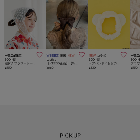



一部店舗限定
WEB限定
動画
NEW
NEW
コラボ
一部店
3COINS
Lattice
3COINS
3COIN
紐付きフラワーレースバブーシュカ／KIDS
【KEECO企画】【WEB限定/人気の為再入荷】パイピングリボンバナナクリップ
ヘアバンド／おおのたろう
¥
550
¥
660
¥
330
¥
550
PICK UP