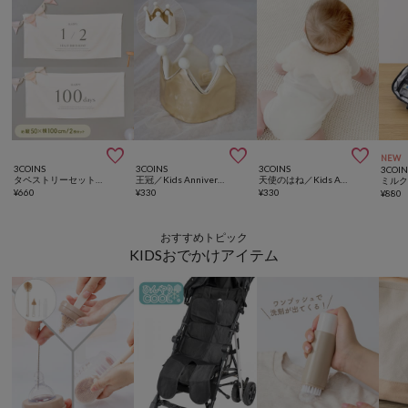



NEW
3COINS
3COINS
3COINS
3COIN
タペストリーセット／Kids Anniversary
王冠／Kids Anniversary
天使のはね／Kids Anniversary
¥
660
¥
330
¥
330
¥
880
おすすめトピック
KIDSおでかけアイテム