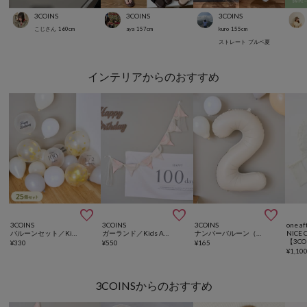
3COINS
3COINS
3COINS
こじさん
160
cm
aya
157
cm
kuro
155
cm
ストレート
ブルベ夏
インテリアからのおすすめ



3COINS
3COINS
3COINS
one af
バルーンセット／Kids Anniversary
ガーランド／Kids Anniversary
ナンバーバルーン（２）／Kids Anniversary
NICE 
¥
330
¥
550
¥
165
¥
1,10
3COINSからのおすすめ