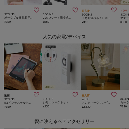



再入荷
NEW
3COINS
3COINS
3COINS
3COIN
ポータブル哺乳瓶用ブラシセット／KIDSおでかけ
2WAYシート用冷感ジェルパッド
《持ち運べる！》ポータブル洗濯ブラシ
¥
880
¥
880
¥
330
¥
330
人気の家電/デバイス



動画
再入荷
3COINS
3COIN
3COINS
salut!
シリコンマグネットガジェットホルダー3個セット
8.5インチスケルトン電子メモパッド
アンティークリングフラワーLEDライト／vieille beauté
¥
550
¥
330
¥
880
¥
2,530
髪に映えるヘアアクセサリー