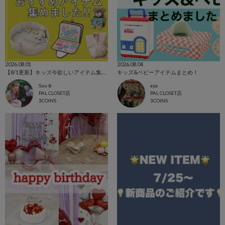
2026.08.01
2026.08.04
【8/1更新】キッズ今欲しいアイテム集めました！
キッズ&ベビーアイテムまとめ！
Suu☺︎
aya
PAL CLOSET店
PAL CLOSET店
3COINS
3COINS