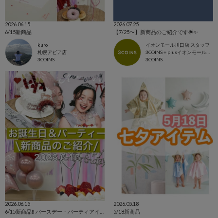
2026.06.15
2026.07.25
6/15新商品
【7/25〜】新商品のご紹介です🌟✨
kuro
イオンモール川口店 スタッフ
札幌アピア店
3COINS＋plusイオンモール川口店
3COINS
3COINS
2026.06.15
2026.05.18
6/15新商品‼️ バースデー・パーティアイテム登場✨
5/18新商品