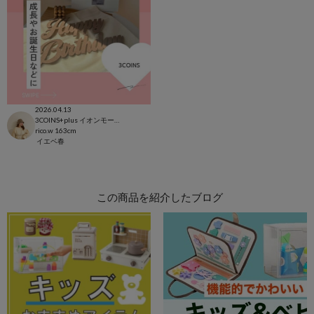
2026.04.13
3COINS+plus イオンモール日吉津店
rico.w
163cm
イエベ春
この商品を紹介したブログ