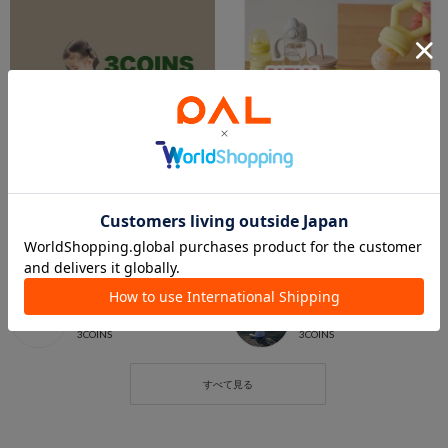
2026.04.22
2026.04.21
【おすすめ】キッズアイテム特集👶🏻‪‪👦🏻👧🏻‎
4/20新商品
ららぽーと新三郷店
kuro
ららぽーと新三郷店
札幌アピア店
3COINS
3COINS