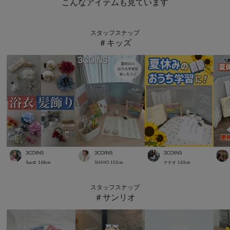
こんなアイテムも見ています
スタッフスナップ
＃キッズ
3COINS
3COINS
3COINS
Suu☺︎
168
cm
SHIHO
152
cm
ナナオ
163
cm
スタッフスナップ
＃サンリオ