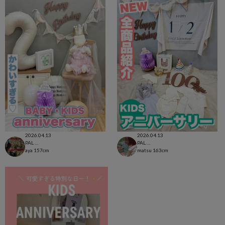
2026.04.13
2026.04.13
PAL CLOSET店
PAL CLOSET店
aya
157cm
matsu
163cm