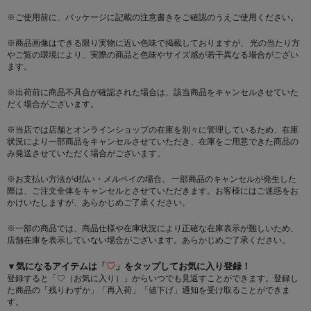
※ご使用前に、パッケージに記載の注意書きをご確認のうえご使用ください。
※商品画像はできる限り実物に近い色味で掲載しておりますが、 光の当たり方
やご覧の環境により、実際の商品と色味やサイズ感が若干異なる場合がござい
ます。
※出荷前に商品不具合が確認された場合は、該当商品をキャンセルさせていた
だく場合がございます。
※当店では店舗とオンラインショップの在庫を別々に管理しているため、在庫
状況により一部商品をキャンセルさせていただき、在庫をご用意できた商品の
み発送させていただく場合がございます。
※お支払い方法がd払い・メルペイの場合、 一部商品のキャンセルが発生した
際は、ご注文全体をキャンセルとさせていただきます。お客様にはご迷惑をお
かけいたしますが、あらかじめご了承ください。
※一部の商品では、商品仕様や在庫状況により正確な在庫表示が難しいため、
店舗在庫を表示していない場合がございます。あらかじめご了承ください。
▼気になるアイテムは「
♡
」をタップしてお気に入り登録！
登録すると「♡（お気に入り）」からいつでも見返すことができます。登録し
た商品の「残りわずか」「再入荷」「値下げ」通知を受け取ることができま
す。