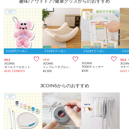
趣味/アウトドア/健康グッズからのおすすめ
5％OFFクーポン
5％OFFクーポン
5％OFFクーポン
5％



SALE
NEW
SALE
3COINS
3COINS
3COINS
3COIN
TODOチェッカー
モールドールセット
インフレータブルシーソーチェア
マナ
¥
330
¥
220
(
33%OFF
)
¥
3,300
¥
165
3COINSからのおすすめ