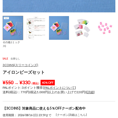
その他 (ミック
ス)
SALE
在庫なし
3COINS(スリーコインズ)
アイロンビーズセット
¥
550
→
¥
330
40％OFF
（税込）
PALポイント:
3
ポイント獲得 [
PALポイントについて
]
送料(税込)：770円(税込5,000円以上のお買い上げで220円)[
詳細
]
【3COINS】対象商品に使える5％OFFクーポン配布中
[クーポン詳細はこちら]
使用期限： 2026/08/16 (日) 23:59まで