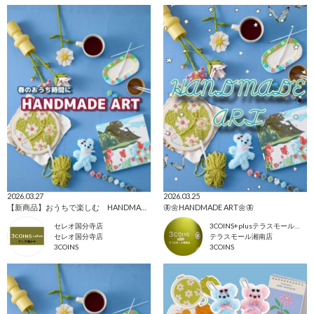
2026.03.27
2026.03.25
【新商品】おうちで楽しむ HANDMADE ART
🦋🌼HANDMADE ART🌼🦋
セレオ国分寺店
3COINS+plusテラスモール湘南店
セレオ国分寺店
テラスモール湘南店
3COINS
3COINS