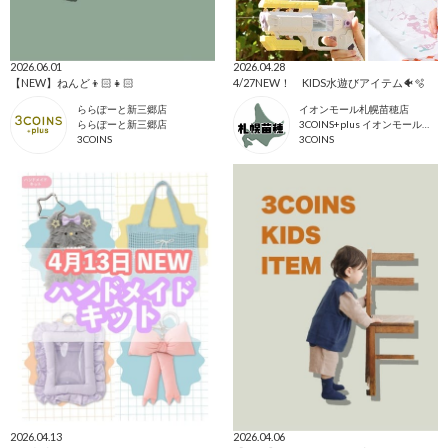
2026.06.01
2026.04.28
【NEW】ねんど👦🏻👧🏻
4/27NEW！ KIDS水遊びアイテム🐠🫧
ららぽーと新三郷店
イオンモール札幌苗穂店
ららぽーと新三郷店
3COINS+plus イオンモール札幌苗穂店
3COINS
3COINS
2026.04.13
2026.04.06