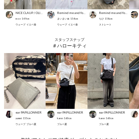
NICE CLAUP / OLIVE des OLIVE OUTLET
Remind me and forever
Remind me and forever
m o e
149
cm
まいまい🎀
154
cm
ちひ
158
cm
ウェーブ
イエベ春
ウェーブ
イエベ春
ストレート
スタッフスナップ
＃ハローキティ
ear PAPILLONNER
ear PAPILLONNER
ear PAPILLONNER
yummi
155
cm
karen
160
cm
karen
160
cm
ウェーブ
ブルベ夏
ブルベ夏
ブルベ夏