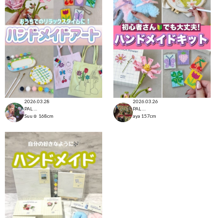
2026.03.28
2026.03.26
PAL CLOSET店
PAL CLOSET店
Suu☺︎
168cm
aya
157cm