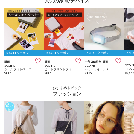
人気の家電/デバイス
5％OFFクーポン
5％OFFクーポン
5％OFFクーポン
5％



動画
動画
一部店舗限定
動画
3COIN
3COINS
3COINS
3COINS
シールフォトペーパー
ヒートプリントフォトペーパー
ヘッドライト／SOBANI
¥
2,86
¥
880
¥
880
¥
330
おすすめトピック
ファッション