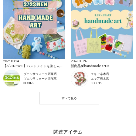
2026.03.24
2026.03.24
【3/22NEW✨】ハンドメイドを楽しんじゃお〜！！🙋🏻‍♀️
新商品💓handmade art🎨
ヴェルサウォーク西尾店
エキア志木店
ヴェルサウォーク西尾店
エキア志木店
3COINS
3COINS