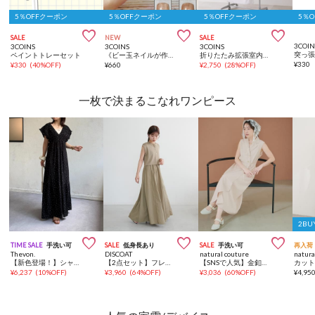
5％OFFクーポン
5％OFFクーポン
5％OFFクーポン
5％



SALE
NEW
SALE
3COIN
3COINS
3COINS
3COINS
突っ張
ペイントトレーセット
《ビー玉ネイルが作れる》マグネイルメーカー／and us
折りたたみ拡張室内物干しラック
¥
330
¥
330
(
40%OFF
)
¥
660
¥
2,750
(
28%OFF
)
一枚で決まるこなれワンピース
2BU



TIME SALE
手洗い可
SALE
低身長あり
SALE
手洗い可
再入荷
Thevon.
DISCOAT
natural couture
natura
【新色登場！】シャーリングジャガードワンピース
【2点セット】フレンチカーディガン×ノースリワンピース
【SNSで人気】金釦テーラーワンピース
¥
6,237
(
10%OFF
)
¥
3,960
(
64%OFF
)
¥
3,036
(
60%OFF
)
¥
4,95