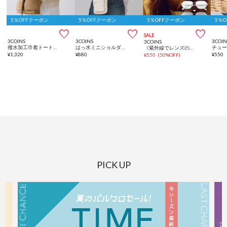
5％OFFクーポン
5％OFFクーポン
5％OFFクーポン
5％



SALE
3COINS
3COINS
3COIN
3COINS
撥水加工巾着トートバッグ
はっ水ミニショルダーバッグ
《紫外線でレンズの色が変わる》ケース付きサングラスメタル
¥
1,320
¥
880
¥
550
¥
550
(
50%OFF
)
PICK UP