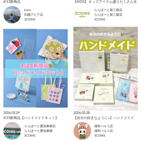
4/13新商品
【KIDS】 キッズアイテム盛りだくさん🌼
kuro
ららぽーと新三郷店
札幌アピア店
ららぽーと新三郷店
3COINS
3COINS
2026.03.29
2026.03.28
3/23新商品【ハンドメイドキット】
【自分の好きなように♪】ハンドメイド
ららぽーと愛知東郷店
浦和パルコ店
ららぽーと愛知東郷
浦和パルコ店
3COINS
3COINS