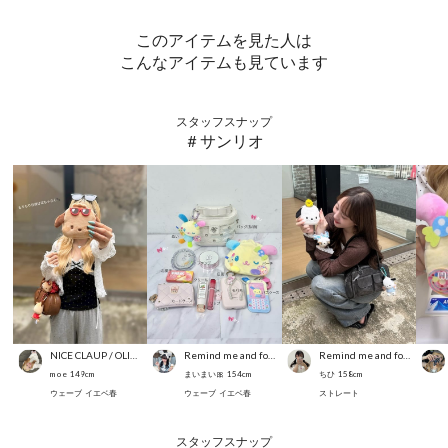
このアイテムを見た人は
こんなアイテムも見ています
スタッフスナップ
＃サンリオ
NICE CLAUP / OLIVE des OLIVE OUTLET
Remind me and forever
Remind me and forever
m o e
149
cm
まいまい🎀
154
cm
ちひ
158
cm
ウェーブ
イエベ春
ウェーブ
イエベ春
ストレート
スタッフスナップ