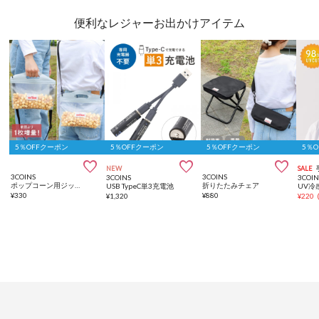
便利なレジャーお出かけアイテム
5％OFFクーポン
5％OFFクーポン
5％OFFクーポン
5％



NEW
SALE
3COINS
3COINS
3COINS
3COIN
ポップコーン用ジップバッグ6枚セット
折りたたみチェア
USB TypeC単3充電池
¥
330
¥
880
¥
1,320
¥
220