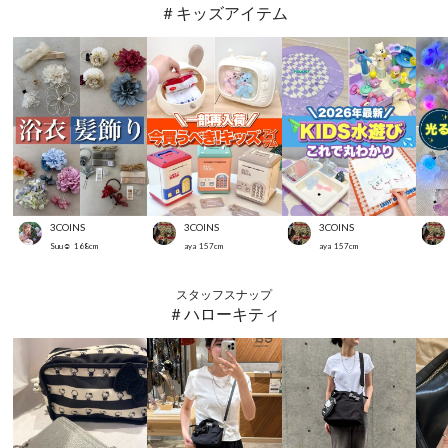
＃キッズアイテム
3COINS
3COINS
3COINS
Suu☺︎
168
cm
aya
157
cm
aya
157
cm
スタッフスナップ
＃ハローキティ