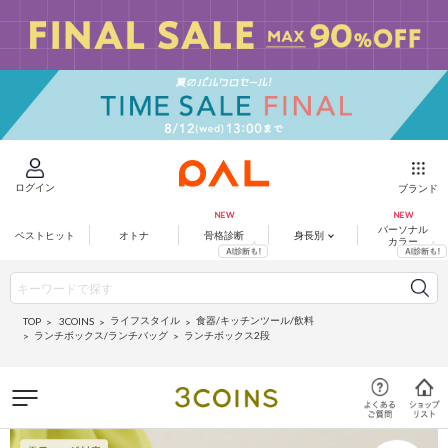
ログイン
ブランド
パーソナル
ベストヒット
オトナ
骨格診断
身長別
カラー
ライフスタイル
食器/キッチンツール/飲料
3COINS
TOP
ランチボックス/ランチバッグ
ランチボックス2段