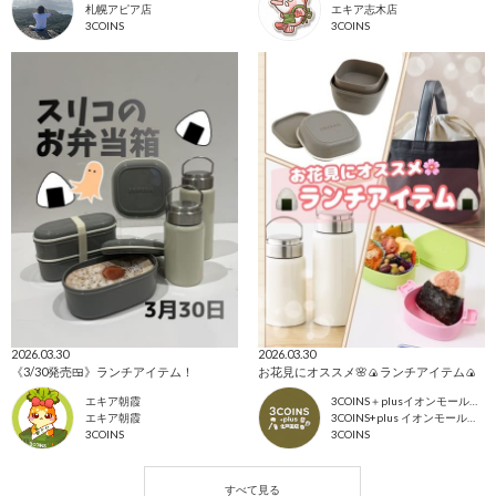
札幌アピア店
エキア志木店
3COINS
3COINS
2026.03.30
2026.03.30
《3/30発売🍱》ランチアイテム！
お花見にオススメ🌸🍙ランチアイテム🍙
エキア朝霞
3COINS＋plusイオンモール北戸田店
エキア朝霞
3COINS+plus イオンモール北戸田店
3COINS
3COINS