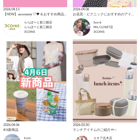
2026.04.13
2026.04.06
【NEW】 𝒂𝒄𝒄𝒆𝒔𝒔𝒐𝒓𝒚 🤍🖤 & おすすめ商品全て🩷
お花見・ピクニックにおすすめのアイテム集めました！
ららぽーと新三郷店
Suu☺︎
ららぽーと新三郷店
PAL CLOSET店
3COINS
3COINS
2026.04.06
2026.03.30
4/6新商品
ランチアイテムのご紹介🍴✨
kuro
エキア志木店