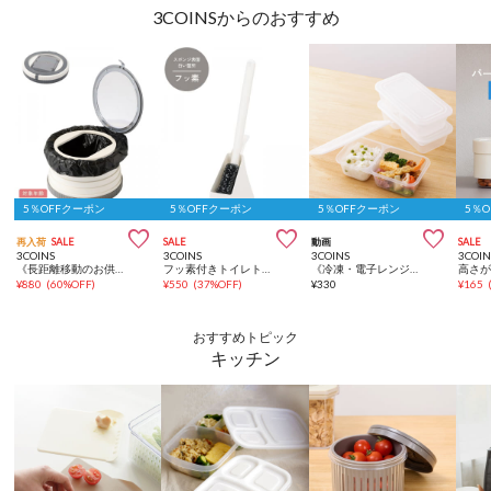
3COINSからのおすすめ
5％OFFクーポン
5％OFFクーポン
5％OFFクーポン
5％



再入荷
SALE
SALE
動画
SALE
3COINS
3COINS
3COINS
3COIN
《長距離移動のお供に》ポータブルトイレ／KIDS
フッ素付きトイレトング
《冷凍・電子レンジ対応》作り置きランチボックス3個セット：600ml／KITINTO
¥
880
(
60%OFF
)
¥
550
(
37%OFF
)
¥
330
¥
165
おすすめトピック
キッチン