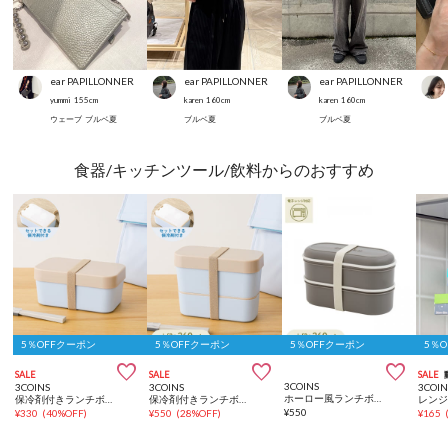
ear PAPILLONNER
ear PAPILLONNER
ear PAPILLONNER
yummi
155
cm
karen
160
cm
karen
160
cm
ウェーブ
ブルベ夏
ブルベ夏
ブルベ夏
食器/キッチンツール/飲料からのおすすめ
5％OFFクーポン
5％OFFクーポン
5％OFFクーポン
5％



SALE
SALE
SALE
3COINS
3COINS
3COINS
3COIN
ホーロー風ランチボックス2段：720ml
保冷剤付きランチボックス1段：550ml
保冷剤付きランチボックス2段：630ml
¥
550
¥
330
(
40%OFF
)
¥
550
(
28%OFF
)
¥
165