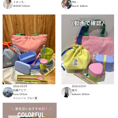
イオンモール太田店
PAL CLOSET店
SHIHO
152cm
Suu☺︎
168cm
2026.03.09
2026.03.09
札幌アピア店
枚方モール店
kuro
155cm
kokomi
160cm
ストレート
ブルベ夏