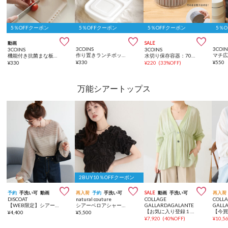
5％OFFクーポン
5％OFFクーポン
5％OFFクーポン
5％



動画
SALE
3COINS
3COIN
3COINS
3COINS
作り置きランチボックス2個セット／KITINTO
マチ
機能付き抗菌まな板2枚セット／KITINTO
水切り保存容器：700ml
¥
330
¥
550
¥
330
¥
220
(
33%OFF
)
万能シアートップス
2BUY10％OFFクーポン



予約
手洗い可
動画
再入荷
予約
手洗い可
SALE
動画
手洗い可
再入荷
DISCOAT
natural couture
COLLAGE
COLL
【WEB限定】シアーボーダーロングスリーブ
シアーベロアシャーリングTOPS
GALLARDAGALANTE
GALL
【お気に入り登録１万超/軽量/体型カバー】ギャザー切替シアーシャツカーディガン
¥
4,400
¥
5,500
¥
7,920
(
40%OFF
)
¥
10,5