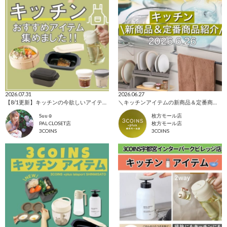
2026.07.31
2026.06.27
【8/1更新】キッチンの今欲しいアイテム集めました！
＼キッチンアイテムの新商品＆定番商品をご紹介！／
Suu☺︎
枚方モール店
PAL CLOSET店
枚方モール店
3COINS
3COINS